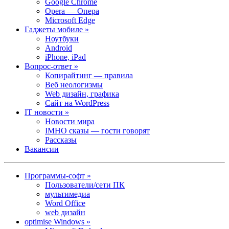
Google Chrome
Opera — Опера
Microsoft Edge
Гаджеты мобиле »
Ноутбуки
Android
iPhone, iPad
Вопрос-ответ »
Копирайтинг — правила
Веб неологизмы
Web дизайн, графика
Сайт на WordPress
IT новости »
Новости мира
IMHO сказы — гости говорят
Рассказы
Вакансии
Программы-софт »
Пользователи/сети ПК
мультимедиа
Word Office
web дизайн
optimise Windows »