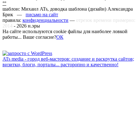
°°
шаблон: Михаил ATs, доводка шаблона (дизайн)
Александра
Брик —
письмо на сайт
правила:
конфиденциальности
—
отрезок времени примерно:
2014
-
2026
н.эры
На сайте используются cookie файлы для наиболее ловкой
работы... Ваше согласие?
ОК
ATs media - город веб-мастеров: создание и раскрутка сайтов;
визитки, блоги, порталы... расторопно и качественно!