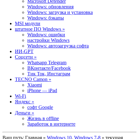
Microsoft Defender
Windows: обновления
Windows: загрузка и установка
Windows: бэкапы
MSI модули
штатное ПО Windows »
Windows: ошибки
настройки Windows
Windows: автозагрузка софта
ИИ-GPT
Cоцсети »
Whatsapp Telegram
ВКонтакте/Facebook
Тик Ток, Инстаграм
TECNO Camon »
Xiaomi
iPhone — iPad
Wi-Fi
Яндекс »
софт Google
Деньги »
Жизнь в offline
Заработок в интернете
Ваш путь:
Главная
»
Windows 10
,
Windows 7-8
» текущая