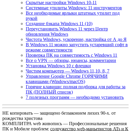
Скрытые настройки Windows 10-11
Системные утилиты Windows: 11 инструментов
Все необходимые ярлыки штатных утилит под
рукой
Создание бэкапа Windows 11 (10)
Переустановить Windows 11 через Центр
обновления Windows
Чистота Windows, ускорение, настройка от А до Я
В Windows 11 можно запустить устаревший софт в
режиме совместимости
Проверка ПК на совместимость с Windows 11
Все о VPN — обзоры, нюансы, комментарии
Установка Windows 10 с флешки
Чистим компьютер — Windows 11,10, 8, 7
Управление Google Chrome ГОРЯЧИМИ
клавишами (Windows/macOS)
Горячие клавиши: полная подборка для работы за
ПК (ПОЛНЫЙ список)
7 полезных программ — необходимо установить
НЕ копировать — защищено беззаконием лихих 90-х. от
рождества христова
КОМПЛИТРА web живопись —
Профессиональные решения
ПК и Мобиле проблем:
содружество web-маньеристов ATs и К