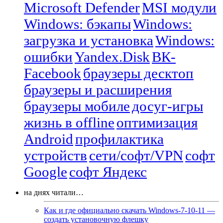
Microsoft Defender
MSI модули
Windows: бэкапы
Windows:
загрузка и установка
Windows:
ошибки
Yandex.Disk
ВК-
Facebook
браузеры десктоп
браузеры и расширения
браузеры мобиле
досуг-игры
жизнь в offline
оптимизация
Android
профилактика
устройств
сети/софт/VPN
софт
Google
софт Яндекс
на днях читали…
Как и где официально скачать Windows-7-10-11 —
создать установочную флешку