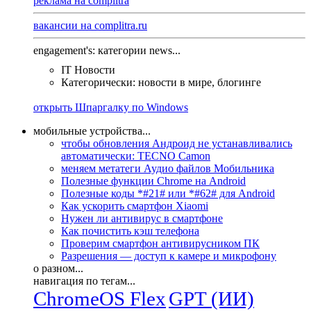
реклама на complitra
вакансии на complitra.ru
engagement's: категории news...
IT Новости
Категорически: новости в мире, блогинге
открыть Шпаргалку по Windows
мобильные устройства...
чтобы обновления Андроид не устанавливались
автоматически: TECNO Camon
меняем метатеги Аудио файлов Мобильника
Полезные функции Chrome на Android
Полезные коды *#21# или *#62# для Android
Как ускорить смартфон Xiaomi
Нужен ли антивирус в смартфоне
Как почистить кэш телефона
Проверим смартфон антивирусником ПК
Разрешения — доступ к камере и микрофону
о разном...
навигация по тегам...
ChromeOS Flex
GPT (ИИ)