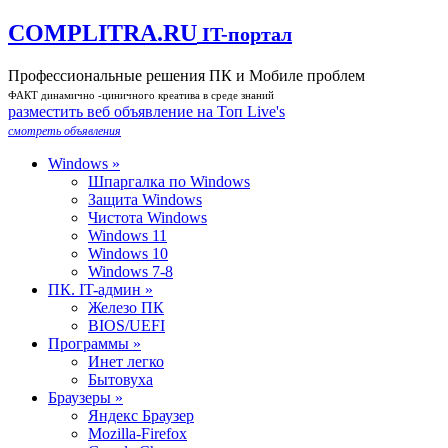
COMPLITRA.RU
IT-портал
Профессиональные решения ПК и Мобиле проблем
ФАКТ динамично -циничного креатива в среде знаний
разместить веб объявление на Toп Live's
смотреть объявления
Windows »
Шпаргалка по Windows
Защита Windows
Чистота Windows
Windows 11
Windows 10
Windows 7-8
ПК. IT-админ »
Железо ПК
BIOS/UEFI
Программы »
Инет легко
Бытовуха
Браузеры »
Яндекс Браузер
Mozilla-Firefox