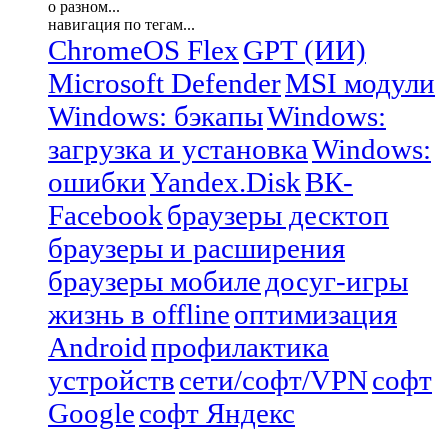
о разном...
навигация по тегам...
ChromeOS Flex
GPT (ИИ)
Microsoft Defender
MSI модули
Windows: бэкапы
Windows:
загрузка и установка
Windows:
ошибки
Yandex.Disk
ВК-
Facebook
браузеры десктоп
браузеры и расширения
браузеры мобиле
досуг-игры
жизнь в offline
оптимизация
Android
профилактика
устройств
сети/софт/VPN
софт
Google
софт Яндекс