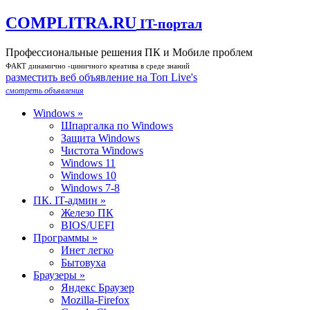
COMPLITRA.RU
IT-портал
Профессиональные решения ПК и Мобиле проблем
ФАКТ динамично -циничного креатива в среде знаний
разместить веб объявление на Toп Live's
смотреть объявления
Windows »
Шпаргалка по Windows
Защита Windows
Чистота Windows
Windows 11
Windows 10
Windows 7-8
ПК. IT-админ »
Железо ПК
BIOS/UEFI
Программы »
Инет легко
Бытовуха
Браузеры »
Яндекс Браузер
Mozilla-Firefox