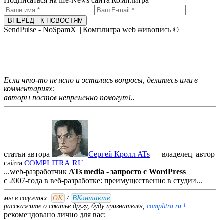
Подписаться на life-News сайта Комплитра
ВПЕРЁД - К НОВОСТЯМ
SendPulse - NoSpamX || Комплитра web живопись ©
Если что-то не ясно и остались вопросы, делитесь ими в
комментариях:
авторы постов непременно помогут!..
статьи автора
Сергей Кролл ATs
— владелец, автор
cайта
COMPLITRA.RU
...web-разработчик
ATs media - запросто с WordPress
с 2007-года в веб-разработке: преимущественно в студии...
ОК
ВКонтакте
мы в соцсетях:
/
расскажите о статье другу, буду признателен,
complitra.ru !
рекомендовано лично для вас: