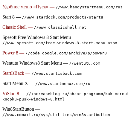
Удобное меню «Пуск» —
//www.handystartmenu.com/rus
Start 8 —
//www.stardock.com/products/start8
Classic Shell —
//www.classicshell.net
Spesoft Free Windows 8 Start Menu —
//www.spesoft.com/free-windows-8-start-menu.aspx
Power 8 —
//code.google.com/archive/p/power8
Wentutu Windows8 Start Menu —
//wentutu.com
StartIsBack —
//www.startisback.com
Start Menu X —
//www.startmenux.com/ru
ViStart 8 —
//increaseblog.ru/obzor-programm/kak-vernut-
knopku-pusk-windows-8.html
Win8StartButton —
//www.cdmail.ru/sys/utilities/win8startbutton