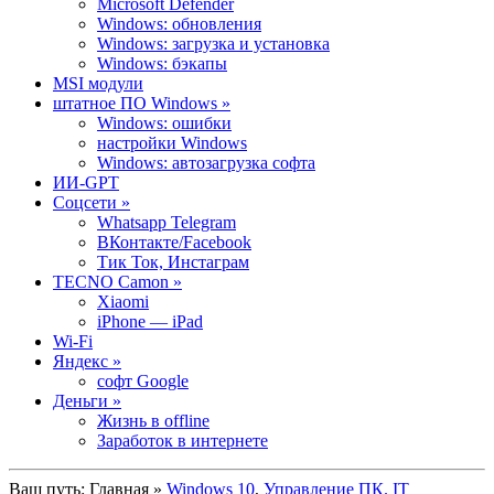
Microsoft Defender
Windows: обновления
Windows: загрузка и установка
Windows: бэкапы
MSI модули
штатное ПО Windows »
Windows: ошибки
настройки Windows
Windows: автозагрузка софта
ИИ-GPT
Cоцсети »
Whatsapp Telegram
ВКонтакте/Facebook
Тик Ток, Инстаграм
TECNO Camon »
Xiaomi
iPhone — iPad
Wi-Fi
Яндекс »
софт Google
Деньги »
Жизнь в offline
Заработок в интернете
Ваш путь:
Главная
»
Windows 10
,
Управление ПК. IT