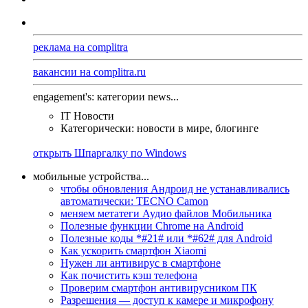
реклама на complitra
вакансии на complitra.ru
engagement's: категории news...
IT Новости
Категорически: новости в мире, блогинге
открыть Шпаргалку по Windows
мобильные устройства...
чтобы обновления Андроид не устанавливались
автоматически: TECNO Camon
меняем метатеги Аудио файлов Мобильника
Полезные функции Chrome на Android
Полезные коды *#21# или *#62# для Android
Как ускорить смартфон Xiaomi
Нужен ли антивирус в смартфоне
Как почистить кэш телефона
Проверим смартфон антивирусником ПК
Разрешения — доступ к камере и микрофону