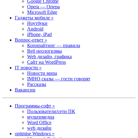
Google Chrome
Opera — Опера
Microsoft Edge
Гаджеты мобиле »
Ноутбуки
Android
iPhone, iPad
Вопрос-ответ »
Копирайтинг — правила
Веб неологизмы
Web дизайн, графика
Сайт на WordPress
IT новости »
Новости мира
IMHO сказы — гости говорят
Рассказы
Вакансии
Программы-софт »
Пользователи/сети ПК
мультимедиа
Word Office
web дизайн
optimise Windows »