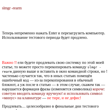
slmgr -rearm
Теперь непременно нажать Enter и перезагрузить компьютер.
Использование тестового периода будет продлено.
Важно !!
ели будете продлевать свою системку по этой моей
статье, то можете просто перекопировать команду
slmgr -
данную выше и вставить в окно командной строки, но !
rearm
частенько случается так, что в иных статьях помещён
ошибочный код — из-за перекопирования в обычный
блокнот, а уж после в статью — в этом случае, скажем так —
нарушается формация фразы (изменяется символика)
короче:
советую вводить команду вручную! и использовать символ
«минус» на клавиатуре
—
не тире, и не дефис!
Продлевать… целесообразно в финальные дни тестового