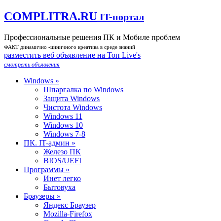
COMPLITRA.RU
IT-портал
Профессиональные решения ПК и Мобиле проблем
ФАКТ динамично -циничного креатива в среде знаний
разместить веб объявление на Toп Live's
смотреть объявления
Windows »
Шпаргалка по Windows
Защита Windows
Чистота Windows
Windows 11
Windows 10
Windows 7-8
ПК. IT-админ »
Железо ПК
BIOS/UEFI
Программы »
Инет легко
Бытовуха
Браузеры »
Яндекс Браузер
Mozilla-Firefox