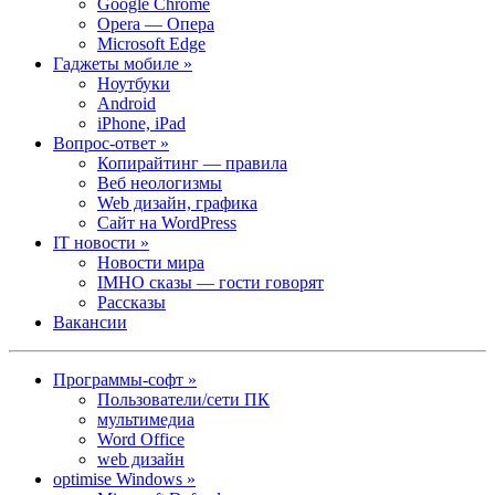
Google Chrome
Opera — Опера
Microsoft Edge
Гаджеты мобиле »
Ноутбуки
Android
iPhone, iPad
Вопрос-ответ »
Копирайтинг — правила
Веб неологизмы
Web дизайн, графика
Сайт на WordPress
IT новости »
Новости мира
IMHO сказы — гости говорят
Рассказы
Вакансии
Программы-софт »
Пользователи/сети ПК
мультимедиа
Word Office
web дизайн
optimise Windows »