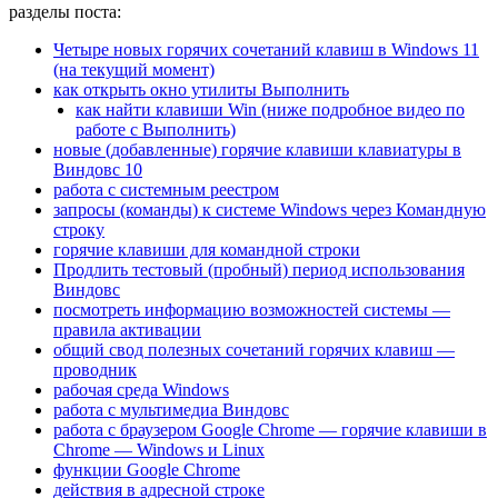
разделы поста:
Четыре новых горячих сочетаний клавиш в Windows 11
(на текущий момент)
как открыть окно утилиты Выполнить
как найти клавиши Win (ниже подробное видео по
работе с Выполнить)
новые (добавленные) горячие клавиши клавиатуры в
Виндовс 10
работа с системным реестром
запросы (команды) к системе Windows через Командную
строку
горячие клавиши для командной строки
Продлить тестовый (пробный) период использования
Виндовс
посмотреть информацию возможностей системы —
правила активации
общий свод полезных сочетаний горячих клавиш —
проводник
рабочая среда Windows
работа с мультимедиа Виндовс
работа с браузером
Google Chrome — горячие клавиши в
Chrome —
Windows и Linux
функции Google Chrome
действия в адресной строке