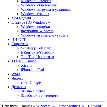
Microsoft Defender
Windows: обновления
Windows: загрузка и установка
Windows: бэкапы
MSI модули
штатное ПО Windows »
Windows: ошибки
настройки Windows
Windows: автозагрузка софта
ИИ-GPT
Cоцсети »
Whatsapp Telegram
ВКонтакте/Facebook
Тик Ток, Инстаграм
TECNO Camon »
Xiaomi
iPhone — iPad
Wi-Fi
Яндекс »
софт Google
Деньги »
Жизнь в offline
Заработок в интернете
Ваш путь:
Главная
»
Windows 7-8
,
Управление ПК. IT админ
,