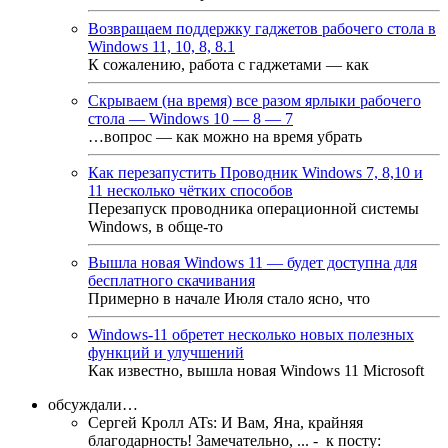
Возвращаем поддержку гаджетов рабочего стола в
Windows 11, 10, 8, 8.1
К сожалению, работа с гаджетами — как
Скрываем (на время) все разом ярлыки рабочего
стола — Windows 10 — 8 — 7
…вопрос — как можно на время убрать
Как перезапустить Проводник Windows 7, 8,10 и
11 несколько чётких способов
Перезапуск проводника операционной системы
Windows, в обще-то
Вышла новая Windows 11 — будет доступна для
бесплатного скачивания
Примерно в начале Июля стало ясно, что
Windows-11 обретет несколько новых полезных
функций и улучшений
Как известно, вышла новая Windows 11 Microsoft
обсуждали…
Сергей Кролл ATs
:
И Вам, Яна, крайняя
благодарность! Замечательно, ...
- к посту: