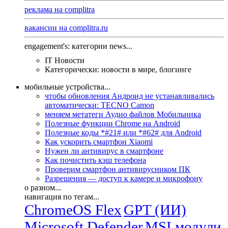
реклама на complitra
вакансии на complitra.ru
engagement's: категории news...
IT Новости
Категорически: новости в мире, блогинге
мобильные устройства...
чтобы обновления Андроид не устанавливались
автоматически: TECNO Camon
меняем метатеги Аудио файлов Мобильника
Полезные функции Chrome на Android
Полезные коды *#21# или *#62# для Android
Как ускорить смартфон Xiaomi
Нужен ли антивирус в смартфоне
Как почистить кэш телефона
Проверим смартфон антивирусником ПК
Разрешения — доступ к камере и микрофону
о разном...
навигация по тегам...
ChromeOS Flex
GPT (ИИ)
Microsoft Defender
MSI модули