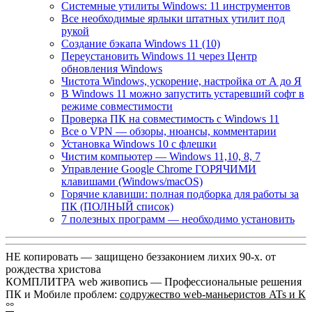
Системные утилиты Windows: 11 инструментов
Все необходимые ярлыки штатных утилит под
рукой
Создание бэкапа Windows 11 (10)
Переустановить Windows 11 через Центр
обновления Windows
Чистота Windows, ускорение, настройка от А до Я
В Windows 11 можно запустить устаревший софт в
режиме совместимости
Проверка ПК на совместимость с Windows 11
Все о VPN — обзоры, нюансы, комментарии
Установка Windows 10 с флешки
Чистим компьютер — Windows 11,10, 8, 7
Управление Google Chrome ГОРЯЧИМИ
клавишами (Windows/macOS)
Горячие клавиши: полная подборка для работы за
ПК (ПОЛНЫЙ список)
7 полезных программ — необходимо установить
НЕ копировать — защищено беззаконием лихих 90-х. от
рождества христова
КОМПЛИТРА web живопись —
Профессиональные решения
ПК и Мобиле проблем:
содружество web-маньеристов ATs и К
°°