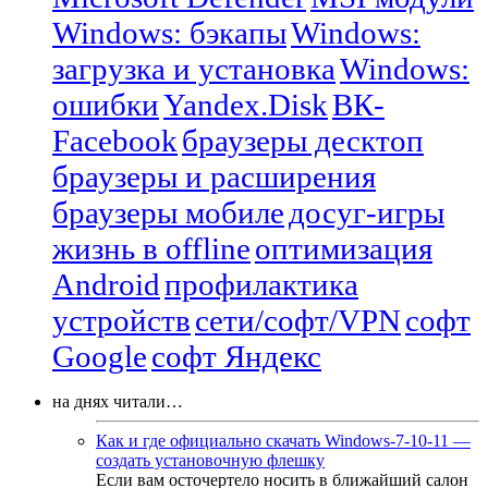
Windows: бэкапы
Windows:
загрузка и установка
Windows:
ошибки
Yandex.Disk
ВК-
Facebook
браузеры десктоп
браузеры и расширения
браузеры мобиле
досуг-игры
жизнь в offline
оптимизация
Android
профилактика
устройств
сети/софт/VPN
софт
Google
софт Яндекс
на днях читали…
Как и где официально скачать Windows-7-10-11 —
создать установочную флешку
Если вам осточертело носить в ближайший салон