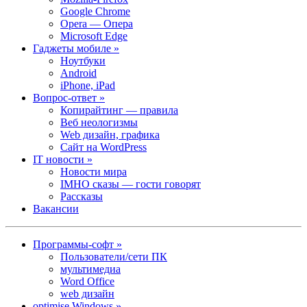
Google Chrome
Opera — Опера
Microsoft Edge
Гаджеты мобиле »
Ноутбуки
Android
iPhone, iPad
Вопрос-ответ »
Копирайтинг — правила
Веб неологизмы
Web дизайн, графика
Сайт на WordPress
IT новости »
Новости мира
IMHO сказы — гости говорят
Рассказы
Вакансии
Программы-софт »
Пользователи/сети ПК
мультимедиа
Word Office
web дизайн
optimise Windows »