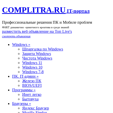
COMPLITRA.RU
IT-портал
Профессиональные решения ПК и Мобиле проблем
ФАКТ динамично -циничного креатива в среде знаний
разместить веб объявление на Toп Live's
смотреть объявления
Windows »
Шпаргалка по Windows
Защита Windows
Чистота Windows
Windows 11
Windows 10
Windows 7-8
ПК. IT-админ »
Железо ПК
BIOS/UEFI
Программы »
Инет легко
Бытовуха
Браузеры »
Яндекс Браузер
Mozilla-Firefox