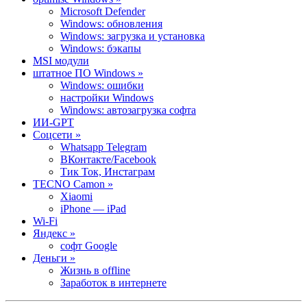
Microsoft Defender
Windows: обновления
Windows: загрузка и установка
Windows: бэкапы
MSI модули
штатное ПО Windows »
Windows: ошибки
настройки Windows
Windows: автозагрузка софта
ИИ-GPT
Cоцсети »
Whatsapp Telegram
ВКонтакте/Facebook
Тик Ток, Инстаграм
TECNO Camon »
Xiaomi
iPhone — iPad
Wi-Fi
Яндекс »
софт Google
Деньги »
Жизнь в offline
Заработок в интернете