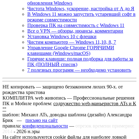
обновления Windows
Чистота Windows, ускорение, настройка от А до Я
В Windows 11 можно запустить устаревший софт в
режиме совместимости
Проверка ПК на совместимость с Windows 11
Все о VPN — обзоры, нюансы, комментарии
Установка Windows 10 с флешки
Чистим компьютер — Windows 11,10, 8, 7
Управление Google Chrome ГОРЯЧИМИ
клавишами (Windows/macOS)
Горячие клавиши: полная подборка для работы за
ПК (ПОЛНЫЙ список)
7 полезных программ — необходимо установить
НЕ копировать — защищено беззаконием лихих 90-х. от
рождества христова
КОМПЛИТРА web живопись —
Профессиональные решения
ПК и Мобиле проблем:
содружество web-маньеристов ATs и К
°°
шаблон: Михаил ATs, доводка шаблона (дизайн)
Александра
Брик —
письмо на сайт
правила:
конфиденциальности
—
отрезок времени примерно:
2014
-
2026
н.эры
На сайте используются cookie файлы для наиболее ловкой