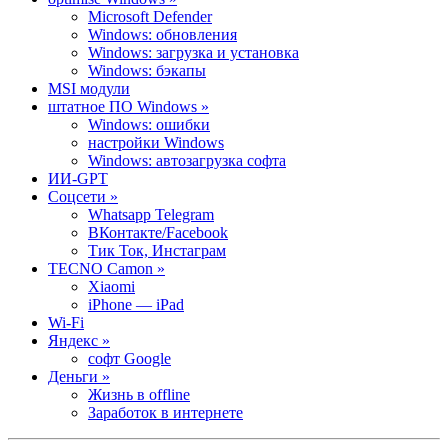
Microsoft Defender
Windows: обновления
Windows: загрузка и установка
Windows: бэкапы
MSI модули
штатное ПО Windows »
Windows: ошибки
настройки Windows
Windows: автозагрузка софта
ИИ-GPT
Cоцсети »
Whatsapp Telegram
ВКонтакте/Facebook
Тик Ток, Инстаграм
TECNO Camon »
Xiaomi
iPhone — iPad
Wi-Fi
Яндекс »
софт Google
Деньги »
Жизнь в offline
Заработок в интернете