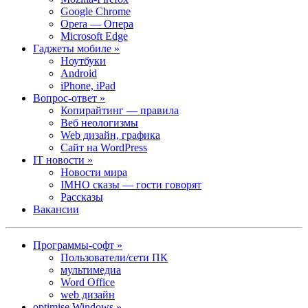
Google Chrome
Opera — Опера
Microsoft Edge
Гаджеты мобиле »
Ноутбуки
Android
iPhone, iPad
Вопрос-ответ »
Копирайтинг — правила
Веб неологизмы
Web дизайн, графика
Сайт на WordPress
IT новости »
Новости мира
IMHO сказы — гости говорят
Рассказы
Вакансии
Программы-софт »
Пользователи/сети ПК
мультимедиа
Word Office
web дизайн
optimise Windows »