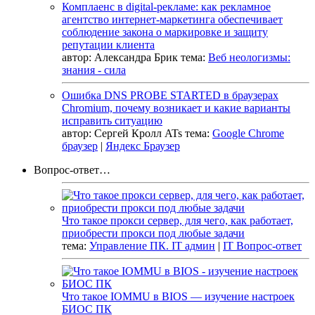
Комплаенс в digital-рекламе: как рекламное
агентство интернет-маркетинга обеспечивает
соблюдение закона о маркировке и защиту
репутации клиента
автор:
Александра Брик
тема:
Веб неологизмы:
знания - сила
Ошибка DNS PROBE STARTED в браузерах
Chromium, почему возникает и какие варианты
исправить ситуацию
автор:
Сергей Кролл ATs
тема:
Google Chrome
браузер
|
Яндекс Браузер
Вопрос-ответ…
Что такое прокси сервер, для чего, как работает,
приобрести прокси под любые задачи
тема:
Управление ПК. IT админ
|
IT Вопрос-ответ
Что такое IOMMU в BIOS — изучение настроек
БИОС ПК