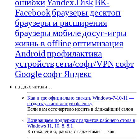
ошибки
Yandex.Disk
ВК-
Facebook
браузеры десктоп
браузеры и расширения
браузеры мобиле
досуг-игры
жизнь в offline
оптимизация
Android
профилактика
устройств
сети/софт/VPN
софт
Google
софт Яндекс
на днях читали…
Как и где официально скачать Windows-7-10-11 —
создать установочную флешку
Если вам осточертело носить в ближайший салон
Возвращаем поддержку гаджетов рабочего стола в
Windows 11, 10, 8, 8.1
К сожалению, работа с гаджетами — как