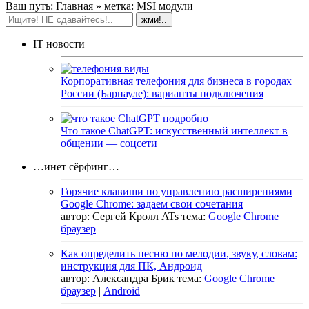
Ваш путь:
Главная
» метка: MSI модули
IT новости
Корпоративная телефония для бизнеса в городах
России (Барнауле): варианты подключения
Что такое ChatGPT: искусственный интеллект в
общении — соцсети
…инет сёрфинг…
Горячие клавиши по управлению расширениями
Google Chrome: задаем свои сочетания
автор:
Сергей Кролл ATs
тема:
Google Chrome
браузер
Как определить песню по мелодии, звуку, словам:
инструкция для ПК, Андроид
автор:
Александра Брик
тема:
Google Chrome
браузер
|
Android