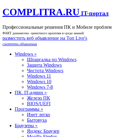
COMPLITRA.RU
IT-портал
Профессиональные решения ПК и Мобиле проблем
ФАКТ динамично -циничного креатива в среде знаний
разместить веб объявление на Toп Live's
смотреть объявления
Windows »
Шпаргалка по Windows
Защита Windows
Чистота Windows
Windows 11
Windows 10
Windows 7-8
ПК. IT-админ »
Железо ПК
BIOS/UEFI
Программы »
Инет легко
Бытовуха
Браузеры »
Яндекс Браузер
Mozilla-Firefox