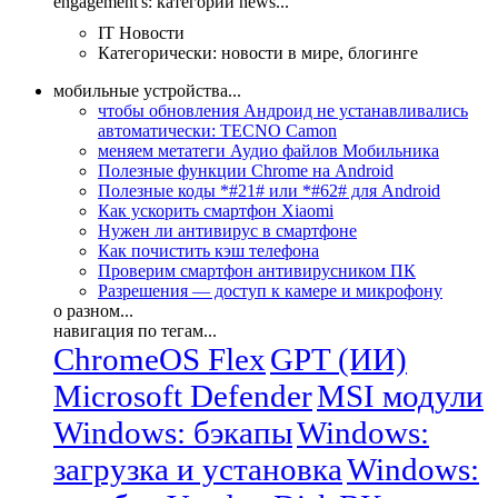
engagement's: категории news...
IT Новости
Категорически: новости в мире, блогинге
мобильные устройства...
чтобы обновления Андроид не устанавливались
автоматически: TECNO Camon
меняем метатеги Аудио файлов Мобильника
Полезные функции Chrome на Android
Полезные коды *#21# или *#62# для Android
Как ускорить смартфон Xiaomi
Нужен ли антивирус в смартфоне
Как почистить кэш телефона
Проверим смартфон антивирусником ПК
Разрешения — доступ к камере и микрофону
о разном...
навигация по тегам...
ChromeOS Flex
GPT (ИИ)
Microsoft Defender
MSI модули
Windows: бэкапы
Windows:
загрузка и установка
Windows: