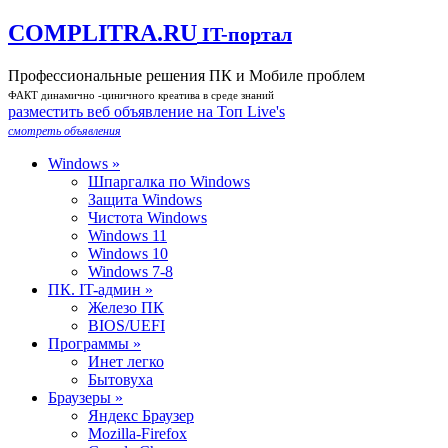
COMPLITRA.RU
IT-портал
Профессиональные решения ПК и Мобиле проблем
ФАКТ динамично -циничного креатива в среде знаний
разместить веб объявление на Toп Live's
смотреть объявления
Windows »
Шпаргалка по Windows
Защита Windows
Чистота Windows
Windows 11
Windows 10
Windows 7-8
ПК. IT-админ »
Железо ПК
BIOS/UEFI
Программы »
Инет легко
Бытовуха
Браузеры »
Яндекс Браузер
Mozilla-Firefox