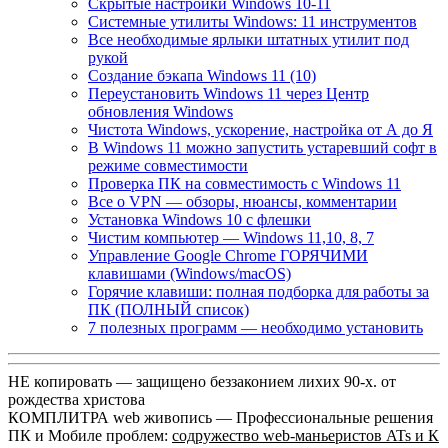
Скрытые настройки Windows 10-11
Системные утилиты Windows: 11 инструментов
Все необходимые ярлыки штатных утилит под
рукой
Создание бэкапа Windows 11 (10)
Переустановить Windows 11 через Центр
обновления Windows
Чистота Windows, ускорение, настройка от А до Я
В Windows 11 можно запустить устаревший софт в
режиме совместимости
Проверка ПК на совместимость с Windows 11
Все о VPN — обзоры, нюансы, комментарии
Установка Windows 10 с флешки
Чистим компьютер — Windows 11,10, 8, 7
Управление Google Chrome ГОРЯЧИМИ
клавишами (Windows/macOS)
Горячие клавиши: полная подборка для работы за
ПК (ПОЛНЫЙ список)
7 полезных программ — необходимо установить
НЕ копировать — защищено беззаконием лихих 90-х. от
рождества христова
КОМПЛИТРА web живопись —
Профессиональные решения
ПК и Мобиле проблем:
содружество web-маньеристов ATs и К