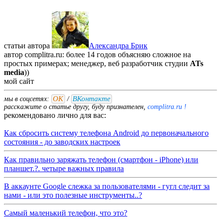
статьи автора
Александра Брик
автор complitra.ru: более 14 годов объясняю сложное на
простых примерах; менеджер, веб разработчик студии
ATs
media
))
мой
сайт
ОК
ВКонтакте
мы в соцсетях:
/
расскажите о статье другу, буду признателен,
complitra.ru !
рекомендовано лично для вас:
Как сбросить систему телефона Android до первоначального
состояния - до заводских настроек
Как правильно заряжать телефон (смартфон - iPhone) или
планшет.?. четыре важных правила
В аккаунте Google слежка за пользователями - гугл следит за
нами - или это полезные инструменты..?
Самый маленький телефон, что это?