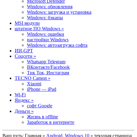
Microsoft Defender
Windows: обновления
Windows: загрузка и установка
Windows: бэкапы
MSI модули
штатное ПО Windows »
Windows: ошибки
настройки Windows
Windows: автозагрузка софта
ИИ-GPT
Cоцсети »
Whatsapp Telegram
ВКонтакте/Facebook
Тик Ток, Инстаграм
TECNO Camon »
Xiaomi
iPhone — iPad
Wi-Fi
Яндекс »
софт Google
Деньги »
Жизнь в offline
Заработок в интернете
Ваш путь:
Главная
»
Android
,
Windows 10
» текущая страница