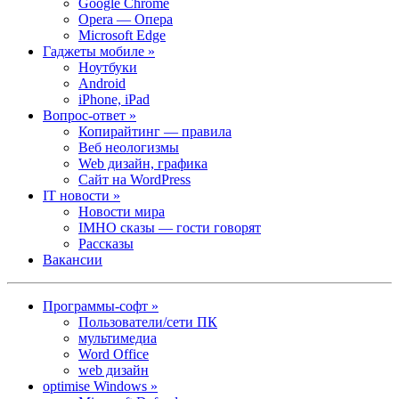
Google Chrome
Opera — Опера
Microsoft Edge
Гаджеты мобиле »
Ноутбуки
Android
iPhone, iPad
Вопрос-ответ »
Копирайтинг — правила
Веб неологизмы
Web дизайн, графика
Сайт на WordPress
IT новости »
Новости мира
IMHO сказы — гости говорят
Рассказы
Вакансии
Программы-софт »
Пользователи/сети ПК
мультимедиа
Word Office
web дизайн
optimise Windows »