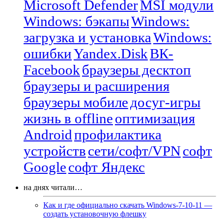
Microsoft Defender
MSI модули
Windows: бэкапы
Windows:
загрузка и установка
Windows:
ошибки
Yandex.Disk
ВК-
Facebook
браузеры десктоп
браузеры и расширения
браузеры мобиле
досуг-игры
жизнь в offline
оптимизация
Android
профилактика
устройств
сети/софт/VPN
софт
Google
софт Яндекс
на днях читали…
Как и где официально скачать Windows-7-10-11 —
создать установочную флешку