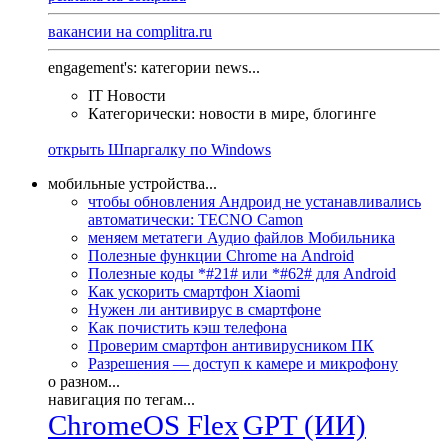
вакансии на complitra.ru
engagement's: категории news...
IT Новости
Категорически: новости в мире, блогинге
открыть Шпаргалку по Windows
мобильные устройства...
чтобы обновления Андроид не устанавливались
автоматически: TECNO Camon
меняем метатеги Аудио файлов Мобильника
Полезные функции Chrome на Android
Полезные коды *#21# или *#62# для Android
Как ускорить смартфон Xiaomi
Нужен ли антивирус в смартфоне
Как почистить кэш телефона
Проверим смартфон антивирусником ПК
Разрешения — доступ к камере и микрофону
о разном...
навигация по тегам...
ChromeOS Flex
GPT (ИИ)