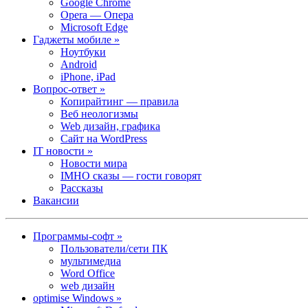
Google Chrome
Opera — Опера
Microsoft Edge
Гаджеты мобиле »
Ноутбуки
Android
iPhone, iPad
Вопрос-ответ »
Копирайтинг — правила
Веб неологизмы
Web дизайн, графика
Сайт на WordPress
IT новости »
Новости мира
IMHO сказы — гости говорят
Рассказы
Вакансии
Программы-софт »
Пользователи/сети ПК
мультимедиа
Word Office
web дизайн
optimise Windows »