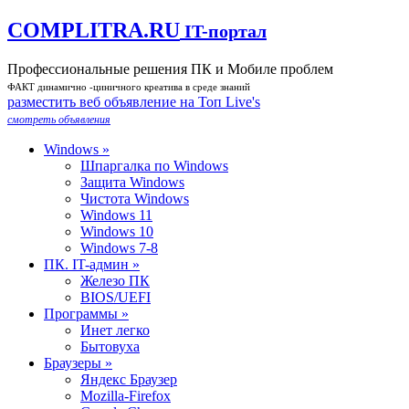
COMPLITRA.RU
IT-портал
Профессиональные решения ПК и Мобиле проблем
ФАКТ динамично -циничного креатива в среде знаний
разместить веб объявление на Toп Live's
смотреть объявления
Windows »
Шпаргалка по Windows
Защита Windows
Чистота Windows
Windows 11
Windows 10
Windows 7-8
ПК. IT-админ »
Железо ПК
BIOS/UEFI
Программы »
Инет легко
Бытовуха
Браузеры »
Яндекс Браузер
Mozilla-Firefox