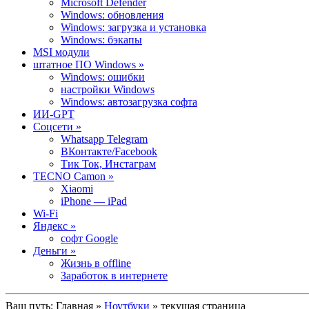
Microsoft Defender
Windows: обновления
Windows: загрузка и установка
Windows: бэкапы
MSI модули
штатное ПО Windows »
Windows: ошибки
настройки Windows
Windows: автозагрузка софта
ИИ-GPT
Cоцсети »
Whatsapp Telegram
ВКонтакте/Facebook
Тик Ток, Инстаграм
TECNO Camon »
Xiaomi
iPhone — iPad
Wi-Fi
Яндекс »
софт Google
Деньги »
Жизнь в offline
Заработок в интернете
Ваш путь:
Главная
»
Ноутбуки
» текущая страница