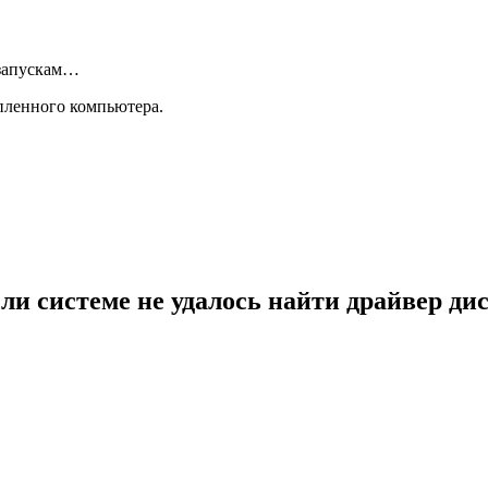
езапускам…
пленного компьютера.
ли системе не удалось найти драйвер ди