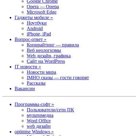
Google Chrome
Opera — Опера
Microsoft Edge
Гаджеты мобиле »
Ноутбуки
Android
iPhone, iPad
Вопрос-ответ »
Копирайтинг — правила
Веб неологизмы
Web дизайн, графика
Сайт на WordPress
IT новости »
Новости мира
IMHO сказы — гости говорят
Рассказы
Вакансии
Программы-софт »
Пользователи/сети ПК
мультимедиа
Word Office
web дизайн
optimise Windows »