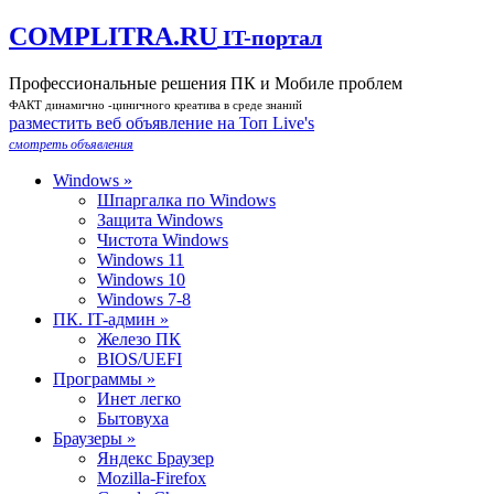
COMPLITRA.RU
IT-портал
Профессиональные решения ПК и Мобиле проблем
ФАКТ динамично -циничного креатива в среде знаний
разместить веб объявление на Toп Live's
смотреть объявления
Windows »
Шпаргалка по Windows
Защита Windows
Чистота Windows
Windows 11
Windows 10
Windows 7-8
ПК. IT-админ »
Железо ПК
BIOS/UEFI
Программы »
Инет легко
Бытовуха
Браузеры »
Яндекс Браузер
Mozilla-Firefox