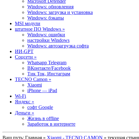
Microsoft Defender
Windows: обновления
Windows: загрузка и установка
Windows: бэкапы
MSI модули
штатное ПО Windows »
Windows: ошибки
настройки Windows
Windows: автозагрузка софта
ИИ-GPT
Cоцсети »
Whatsapp Telegram
ВКонтакте/Facebook
Тик Ток, Инстаграм
TECNO Camon »
Xiaomi
iPhone — iPad
Wi-Fi
Яндекс »
софт Google
Деньги »
Жизнь в offline
Заработок в интернете
Ваш путь:
Главная
»
Xiaomi - TECNO CAMON
» текущая стран