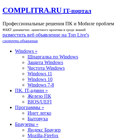
COMPLITRA.RU
IT-портал
Профессиональные решения ПК и Мобиле проблем
ФАКТ динамично -циничного креатива в среде знаний
разместить веб объявление на Toп Live's
смотреть объявления
Windows »
Шпаргалка по Windows
Защита Windows
Чистота Windows
Windows 11
Windows 10
Windows 7-8
ПК. IT-админ »
Железо ПК
BIOS/UEFI
Программы »
Инет легко
Бытовуха
Браузеры »
Яндекс Браузер
Mozilla-Firefox