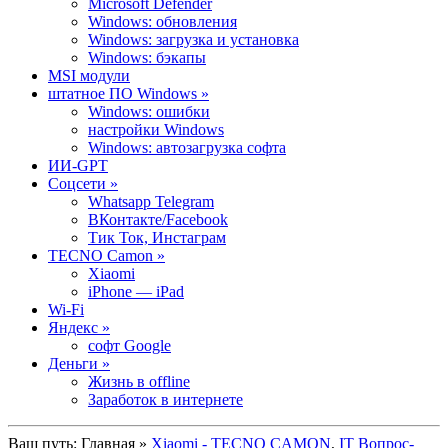
Microsoft Defender
Windows: обновления
Windows: загрузка и установка
Windows: бэкапы
MSI модули
штатное ПО Windows »
Windows: ошибки
настройки Windows
Windows: автозагрузка софта
ИИ-GPT
Cоцсети »
Whatsapp Telegram
ВКонтакте/Facebook
Тик Ток, Инстаграм
TECNO Camon »
Xiaomi
iPhone — iPad
Wi-Fi
Яндекс »
софт Google
Деньги »
Жизнь в offline
Заработок в интернете
Ваш путь:
Главная
»
Xiaomi - TECNO CAMON
,
IT Вопрос-