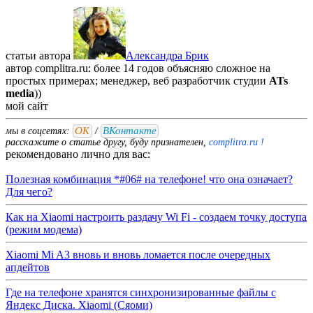
статьи автора
Александра Брик
автор complitra.ru: более 14 годов объясняю сложное на
простых примерах; менеджер, веб разработчик студии
ATs
media
))
мой
сайт
ОК
ВКонтакте
мы в соцсетях:
/
расскажите о статье другу, буду признателен,
complitra.ru !
рекомендовано лично для вас:
Полезная комбинация *#06# на телефоне! что она означает?
Для чего?
Как на Xiaomi настроить раздачу Wi Fi - создаем точку доступа
(режим модема)
Xiaomi Mi A3 вновь и вновь ломается после очередных
апдейтов
Где на телефоне хранятся синхронизированные файлы с
Яндекс Диска. Xiaomi (Сяоми)