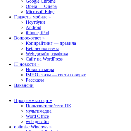
Google Chrome
Opera — Опера
Microsoft Edge
Гаджеты мобиле »
Ноутбуки
Android
iPhone, iPad
Вопрос-ответ »
Копирайтинг — правила
Веб неологизмы
Web дизайн, графика
Сайт на WordPress
IT новости »
Новости мира
IMHO сказы — гости говорят
Рассказы
Вакансии
Программы-софт »
Пользователи/сети ПК
мультимедиа
Word Office
web дизайн
optimise Windows »