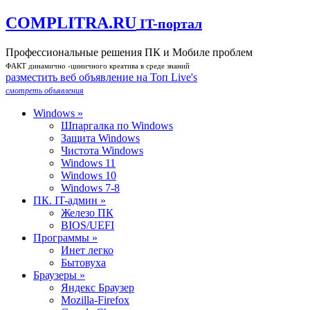
COMPLITRA.RU
IT-портал
Профессиональные решения ПК и Мобиле проблем
ФАКТ динамично -циничного креатива в среде знаний
разместить веб объявление на Toп Live's
смотреть объявления
Windows »
Шпаргалка по Windows
Защита Windows
Чистота Windows
Windows 11
Windows 10
Windows 7-8
ПК. IT-админ »
Железо ПК
BIOS/UEFI
Программы »
Инет легко
Бытовуха
Браузеры »
Яндекс Браузер
Mozilla-Firefox