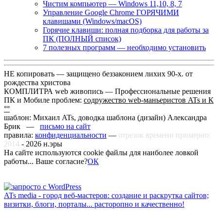
Чистим компьютер — Windows 11,10, 8, 7
Управление Google Chrome ГОРЯЧИМИ
клавишами (Windows/macOS)
Горячие клавиши: полная подборка для работы за
ПК (ПОЛНЫЙ список)
7 полезных программ — необходимо установить
НЕ копировать — защищено беззаконием лихих 90-х. от
рождества христова
КОМПЛИТРА web живопись —
Профессиональные решения
ПК и Мобиле проблем:
содружество web-маньеристов ATs и К
°°
шаблон: Михаил ATs, доводка шаблона (дизайн)
Александра
Брик —
письмо на сайт
правила:
конфиденциальности
—
отрезок времени примерно:
2014
-
2026
н.эры
На сайте используются cookie файлы для наиболее ловкой
работы... Ваше согласие?
ОК
ATs media - город веб-мастеров: создание и раскрутка сайтов;
визитки, блоги, порталы... расторопно и качественно!