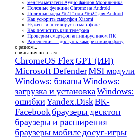
меняем метатеги Аудио файлов Мобильника
Полезные функции Chrome на Android
Полезные коды *#21# или *#62# для Android
Как ускорить смартфон Xiaomi
Нужен ли антивирус в смартфоне
Как почистить кэш телефона
Проверим смартфон антивирусником ПК
Разрешения — доступ к камере и микрофону
о разном...
навигация по тегам...
ChromeOS Flex
GPT (ИИ)
Microsoft Defender
MSI модули
Windows: бэкапы
Windows:
загрузка и установка
Windows:
ошибки
Yandex.Disk
ВК-
Facebook
браузеры десктоп
браузеры и расширения
браузеры мобиле
досуг-игры