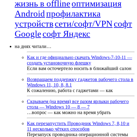
жизнь в offline
оптимизация
Android
профилактика
устройств
сети/софт/VPN
софт
Google
софт Яндекс
на днях читали…
Как и где официально скачать Windows-7-10-11 —
создать установочную флешку
Если вам осточертело носить в ближайший салон
Возвращаем поддержку гаджетов рабочего стола в
Windows 11, 10, 8, 8.1
К сожалению, работа с гаджетами — как
Скрываем (на время) все разом ярлыки рабочего
стола — Windows 10 — 8 — 7
…вопрос — как можно на время убрать
Как перезапустить Проводник Windows 7, 8,10 и
11 несколько чётких способов
Перезапуск проводника операционной системы