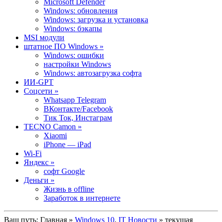
Microsoft Defender
Windows: обновления
Windows: загрузка и установка
Windows: бэкапы
MSI модули
штатное ПО Windows »
Windows: ошибки
настройки Windows
Windows: автозагрузка софта
ИИ-GPT
Cоцсети »
Whatsapp Telegram
ВКонтакте/Facebook
Тик Ток, Инстаграм
TECNO Camon »
Xiaomi
iPhone — iPad
Wi-Fi
Яндекс »
софт Google
Деньги »
Жизнь в offline
Заработок в интернете
Ваш путь:
Главная
»
Windows 10
,
IT Новости
» текущая