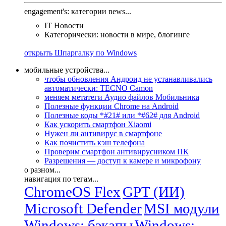
engagement's: категории news...
IT Новости
Категорически: новости в мире, блогинге
открыть Шпаргалку по Windows
мобильные устройства...
чтобы обновления Андроид не устанавливались
автоматически: TECNO Camon
меняем метатеги Аудио файлов Мобильника
Полезные функции Chrome на Android
Полезные коды *#21# или *#62# для Android
Как ускорить смартфон Xiaomi
Нужен ли антивирус в смартфоне
Как почистить кэш телефона
Проверим смартфон антивирусником ПК
Разрешения — доступ к камере и микрофону
о разном...
навигация по тегам...
ChromeOS Flex
GPT (ИИ)
Microsoft Defender
MSI модули
Windows: бэкапы
Windows: