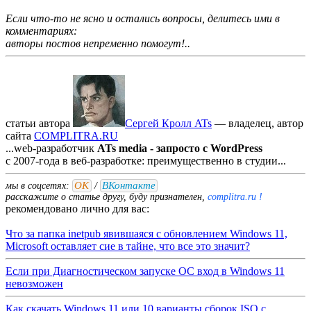
Если что-то не ясно и остались вопросы, делитесь ими в
комментариях:
авторы постов непременно помогут!..
статьи автора
Сергей Кролл ATs
— владелец, автор
cайта
COMPLITRA.RU
...web-разработчик
ATs media - запросто с WordPress
с 2007-года в веб-разработке: преимущественно в студии...
ОК
ВКонтакте
мы в соцсетях:
/
расскажите о статье другу, буду признателен,
complitra.ru !
рекомендовано лично для вас:
Что за папка inetpub явившаяся с обновлением Windows 11,
Microsoft оставляет сие в тайне, что все это значит?
Если при Диагностическом запуске ОС вход в Windows 11
невозможен
Как скачать Windows 11 или 10 варианты сборок ISO с