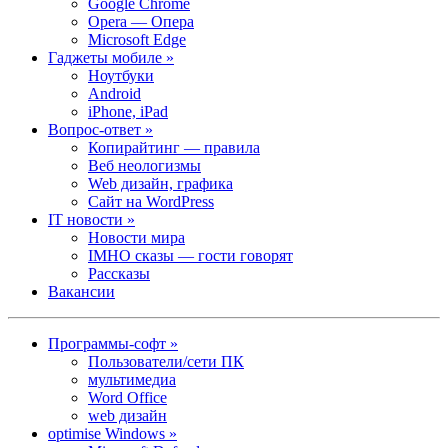
Google Chrome
Opera — Опера
Microsoft Edge
Гаджеты мобиле »
Ноутбуки
Android
iPhone, iPad
Вопрос-ответ »
Копирайтинг — правила
Веб неологизмы
Web дизайн, графика
Сайт на WordPress
IT новости »
Новости мира
IMHO сказы — гости говорят
Рассказы
Вакансии
Программы-софт »
Пользователи/сети ПК
мультимедиа
Word Office
web дизайн
optimise Windows »