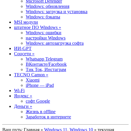
Microsoft Defender
Windows: обновления
Windows: загрузка и установка
Windows: бэкапы
MSI модули
штатное ПО Windows »
Windows: ошибки
настройки Windows
Windows: автозагрузка софта
ИИ-GPT
Cоцсети »
Whatsapp Telegram
ВКонтакте/Facebook
Тик Ток, Инстаграм
TECNO Camon »
Xiaomi
iPhone — iPad
Wi-Fi
Яндекс »
софт Google
Деньги »
Жизнь в offline
Заработок в интернете
Ваш путь:
Главная
»
Windows 11
,
Windows 10
» текущая