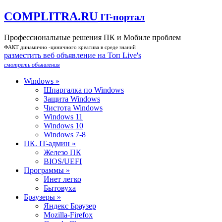
COMPLITRA.RU
IT-портал
Профессиональные решения ПК и Мобиле проблем
ФАКТ динамично -циничного креатива в среде знаний
разместить веб объявление на Toп Live's
смотреть объявления
Windows »
Шпаргалка по Windows
Защита Windows
Чистота Windows
Windows 11
Windows 10
Windows 7-8
ПК. IT-админ »
Железо ПК
BIOS/UEFI
Программы »
Инет легко
Бытовуха
Браузеры »
Яндекс Браузер
Mozilla-Firefox