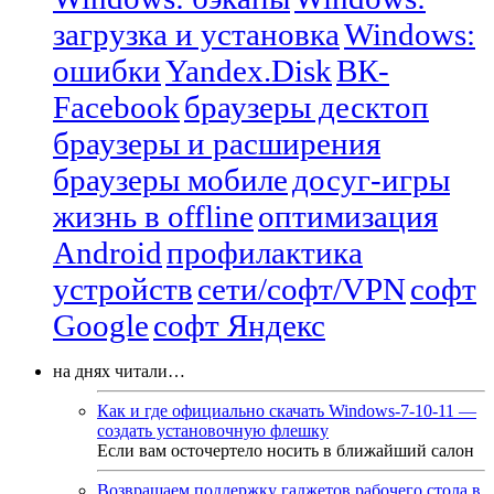
загрузка и установка
Windows:
ошибки
Yandex.Disk
ВК-
Facebook
браузеры десктоп
браузеры и расширения
браузеры мобиле
досуг-игры
жизнь в offline
оптимизация
Android
профилактика
устройств
сети/софт/VPN
софт
Google
софт Яндекс
на днях читали…
Как и где официально скачать Windows-7-10-11 —
создать установочную флешку
Если вам осточертело носить в ближайший салон
Возвращаем поддержку гаджетов рабочего стола в