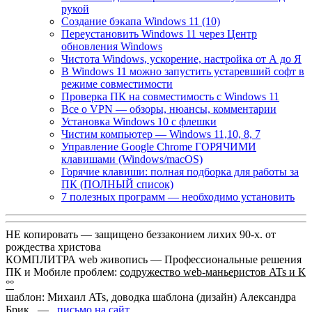
рукой
Создание бэкапа Windows 11 (10)
Переустановить Windows 11 через Центр
обновления Windows
Чистота Windows, ускорение, настройка от А до Я
В Windows 11 можно запустить устаревший софт в
режиме совместимости
Проверка ПК на совместимость с Windows 11
Все о VPN — обзоры, нюансы, комментарии
Установка Windows 10 с флешки
Чистим компьютер — Windows 11,10, 8, 7
Управление Google Chrome ГОРЯЧИМИ
клавишами (Windows/macOS)
Горячие клавиши: полная подборка для работы за
ПК (ПОЛНЫЙ список)
7 полезных программ — необходимо установить
НЕ копировать — защищено беззаконием лихих 90-х. от
рождества христова
КОМПЛИТРА web живопись —
Профессиональные решения
ПК и Мобиле проблем:
содружество web-маньеристов ATs и К
°°
шаблон: Михаил ATs, доводка шаблона (дизайн)
Александра
Брик —
письмо на сайт