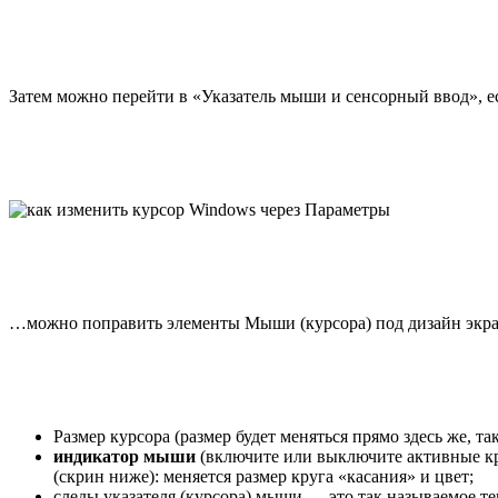
Затем можно перейти в «Указатель мыши и сенсорный ввод», есл
…можно поправить элементы Мыши (курсора) под дизайн экра
Размер курсора (размер будет меняться прямо здесь же, та
индикатор мыши
(включите или выключите активные кр
(скрин ниже): меняется размер круга «касания» и цвет;
следы указателя (курсора) мыши — это так называемое те