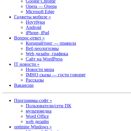
Google Chrome
Opera — Опера
Microsoft Edge
Гаджеты мобиле »
Ноутбуки
Android
iPhone, iPad
Вопрос-ответ »
Копирайтинг — правила
Веб неологизмы
Web дизайн, графика
Сайт на WordPress
IT новости »
Новости мира
IMHO сказы — гости говорят
Рассказы
Вакансии
Программы-софт »
Пользователи/сети ПК
мультимедиа
Word Office
web дизайн
optimise Windows »