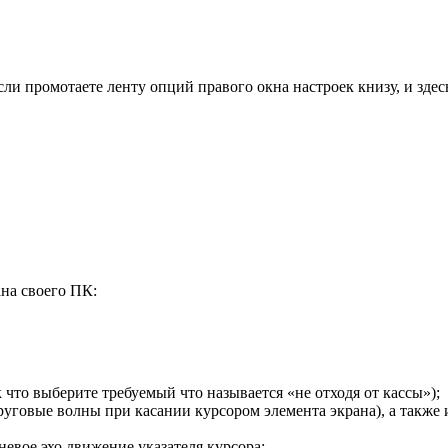
и промотаете ленту опций правого окна настроек книзу, и здесь
на своего ПК:
к что выберите требуемый что называется «не отходя от кассы»);
уговые волны при касании курсором элемента экрана), а также
невое эхо движение указателя курсора;