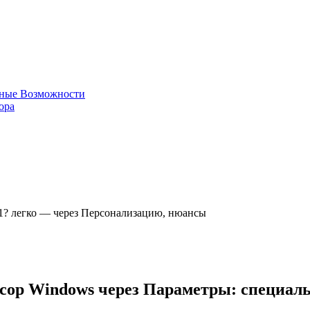
ьные Возможности
ора
1? легко — через Персонализацию, нюансы
рсор Windows через Параметры: специал