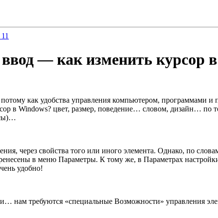
 11
ввод — как изменить курсор в
потому как удобства управления компьютером, программами и пр
сор в Windows? цвет, размер, поведение… словом, дизайн… по т
сы)…
ия, через свойства того или иного элемента. Однако, по слов
перенесены в меню Параметры. К тому же, в Параметрах настрой
чень удобно!
ки… нам требуются «специальные Возможности» управления эле