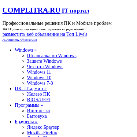
COMPLITRA.RU
IT-портал
Профессиональные решения ПК и Мобиле проблем
ФАКТ динамично -циничного креатива в среде знаний
разместить веб объявление на Toп Live's
смотреть объявления
Windows »
Шпаргалка по Windows
Защита Windows
Чистота Windows
Windows 11
Windows 10
Windows 7-8
ПК. IT-админ »
Железо ПК
BIOS/UEFI
Программы »
Инет легко
Бытовуха
Браузеры »
Яндекс Браузер
Mozilla-Firefox