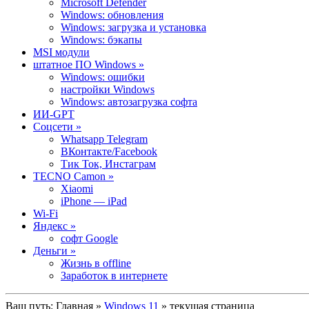
Microsoft Defender
Windows: обновления
Windows: загрузка и установка
Windows: бэкапы
MSI модули
штатное ПО Windows »
Windows: ошибки
настройки Windows
Windows: автозагрузка софта
ИИ-GPT
Cоцсети »
Whatsapp Telegram
ВКонтакте/Facebook
Тик Ток, Инстаграм
TECNO Camon »
Xiaomi
iPhone — iPad
Wi-Fi
Яндекс »
софт Google
Деньги »
Жизнь в offline
Заработок в интернете
Ваш путь:
Главная
»
Windows 11
» текущая страница