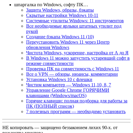
шпаргалка по Windows, софту ПК…
Защита Windows, образы, бэкапы
Скрытые настройки Windows 10-11
Системные утилиты Windows: 11 инструментов
Все необходимые ярлыки штатных утилит под
рукой
Создание бэкапа Windows 11 (10)
Переустановить Windows 11 через Центр
обновления Windows
Чистота Windows, ускорение, настройка от А до Я
В Windows 11 можно запустить устаревший софт в
режиме совместимости
Проверка ПК на совместимость с Windows 11
Все о VPN — обзоры, нюансы, комментарии
Установка Windows 10 с флешки
Чистим компьютер — Windows 11,10, 8, 7
Управление Google Chrome ГОРЯЧИМИ
клавишами (Windows/macOS)
Горячие клавиши: полная подборка для работы за
ПК (ПОЛНЫЙ список)
7 полезных программ — необходимо установить
НЕ копировать — защищено беззаконием лихих 90-х. от
рождества христова