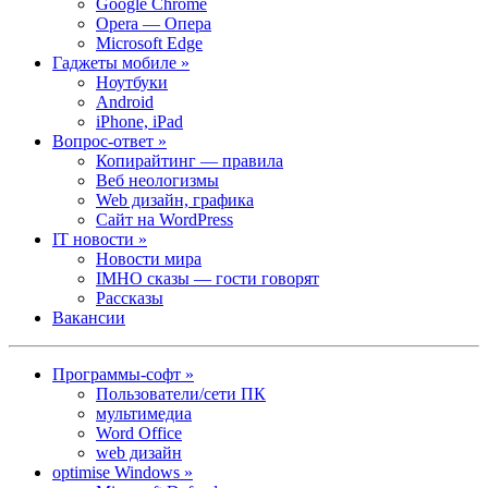
Google Chrome
Opera — Опера
Microsoft Edge
Гаджеты мобиле »
Ноутбуки
Android
iPhone, iPad
Вопрос-ответ »
Копирайтинг — правила
Веб неологизмы
Web дизайн, графика
Сайт на WordPress
IT новости »
Новости мира
IMHO сказы — гости говорят
Рассказы
Вакансии
Программы-софт »
Пользователи/сети ПК
мультимедиа
Word Office
web дизайн
optimise Windows »