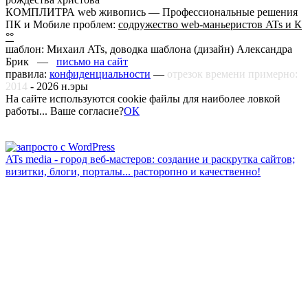
КОМПЛИТРА web живопись —
Профессиональные решения
ПК и Мобиле проблем:
содружество web-маньеристов ATs и К
°°
шаблон: Михаил ATs, доводка шаблона (дизайн)
Александра
Брик —
письмо на сайт
правила:
конфиденциальности
—
отрезок времени примерно:
2014
-
2026
н.эры
На сайте используются cookie файлы для наиболее ловкой
работы... Ваше согласие?
ОК
ATs media - город веб-мастеров: создание и раскрутка сайтов;
визитки, блоги, порталы... расторопно и качественно!