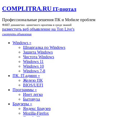
COMPLITRA.RU
IT-портал
Профессиональные решения ПК и Мобиле проблем
ФАКТ динамично -циничного креатива в среде знаний
разместить веб объявление на Toп Live's
смотреть объявления
Windows »
Шпаргалка по Windows
Защита Windows
Чистота Windows
Windows 11
Windows 10
Windows 7-8
ПК. IT-админ »
Железо ПК
BIOS/UEFI
Программы »
Инет легко
Бытовуха
Браузеры »
Яндекс Браузер
Mozilla-Firefox