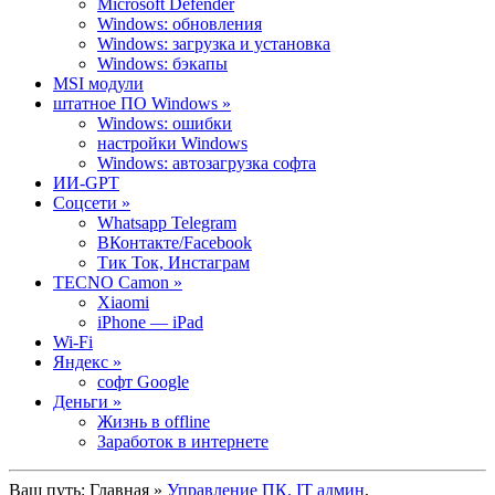
Microsoft Defender
Windows: обновления
Windows: загрузка и установка
Windows: бэкапы
MSI модули
штатное ПО Windows »
Windows: ошибки
настройки Windows
Windows: автозагрузка софта
ИИ-GPT
Cоцсети »
Whatsapp Telegram
ВКонтакте/Facebook
Тик Ток, Инстаграм
TECNO Camon »
Xiaomi
iPhone — iPad
Wi-Fi
Яндекс »
софт Google
Деньги »
Жизнь в offline
Заработок в интернете
Ваш путь:
Главная
»
Управление ПК. IT админ
,