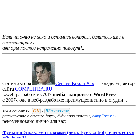
Если что-то не ясно и остались вопросы, делитесь ими в
комментариях:
авторы постов непременно помогут!..
статьи автора
Сергей Кролл ATs
— владелец, автор
cайта
COMPLITRA.RU
...web-разработчик
ATs media - запросто с WordPress
с 2007-года в веб-разработке: преимущественно в студии...
ОК
ВКонтакте
мы в соцсетях:
/
расскажите о статье другу, буду признателен,
complitra.ru !
рекомендовано лично для вас:
Функция Управления глазами (англ. Eye Control) теперь есть в
Windows 11