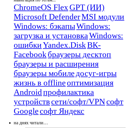
ChromeOS Flex
GPT (ИИ)
Microsoft Defender
MSI модули
Windows: бэкапы
Windows:
загрузка и установка
Windows:
ошибки
Yandex.Disk
ВК-
Facebook
браузеры десктоп
браузеры и расширения
браузеры мобиле
досуг-игры
жизнь в offline
оптимизация
Android
профилактика
устройств
сети/софт/VPN
софт
Google
софт Яндекс
на днях читали…