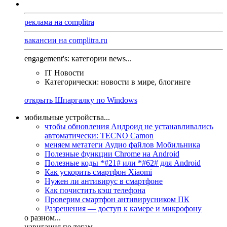
реклама на complitra
вакансии на complitra.ru
engagement's: категории news...
IT Новости
Категорически: новости в мире, блогинге
открыть Шпаргалку по Windows
мобильные устройства...
чтобы обновления Андроид не устанавливались
автоматически: TECNO Camon
меняем метатеги Аудио файлов Мобильника
Полезные функции Chrome на Android
Полезные коды *#21# или *#62# для Android
Как ускорить смартфон Xiaomi
Нужен ли антивирус в смартфоне
Как почистить кэш телефона
Проверим смартфон антивирусником ПК
Разрешения — доступ к камере и микрофону
о разном...
навигация по тегам...