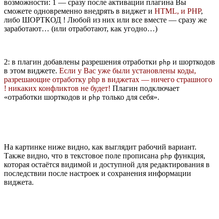
возможности: 1 — сразу после активации плагина Вы
сможете одновременно внедрять в виджет и
HTML, и PHP
,
либо ШОРТКОД ! Любой из них или все вместе — сразу же
заработают… (или отработают, как угодно…)
2: в плагин добавлены разрешения отработки
и шорткодов
php
в этом виджете.
Если у Вас уже были установлены коды,
разрешающие отработку php в виджетах — ничего страшного
! никаких конфликтов не будет!
Плагин подключает
«отработки шорткодов и
только для себя».
php
На картинке ниже видно, как выглядит рабочий вариант.
Также видно, что в текстовое поле прописана
функция,
php
которая остаётся видимой и доступной для редактирования в
последствии после настроек и сохранения информации
виджета.