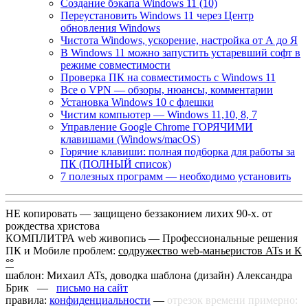
Создание бэкапа Windows 11 (10)
Переустановить Windows 11 через Центр
обновления Windows
Чистота Windows, ускорение, настройка от А до Я
В Windows 11 можно запустить устаревший софт в
режиме совместимости
Проверка ПК на совместимость с Windows 11
Все о VPN — обзоры, нюансы, комментарии
Установка Windows 10 с флешки
Чистим компьютер — Windows 11,10, 8, 7
Управление Google Chrome ГОРЯЧИМИ
клавишами (Windows/macOS)
Горячие клавиши: полная подборка для работы за
ПК (ПОЛНЫЙ список)
7 полезных программ — необходимо установить
НЕ копировать — защищено беззаконием лихих 90-х. от
рождества христова
КОМПЛИТРА web живопись —
Профессиональные решения
ПК и Мобиле проблем:
содружество web-маньеристов ATs и К
°°
шаблон: Михаил ATs, доводка шаблона (дизайн)
Александра
Брик —
письмо на сайт
правила:
конфиденциальности
—
отрезок времени примерно: