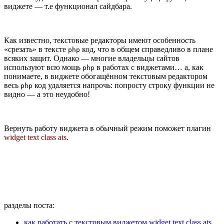
виджете — т.е функционал сайдбара.
Как известно, текстовые редакторы имеют особенность
«срезать» в тексте
код, что в общем справедливо в плане
php
всяких защит. Однако — многие владельцы сайтов
используют всю мощь
в работах с виджетами… а, как
php
понимаете, в виджете обогащённом текстовым редактором
весь
код удаляется напрочь: попросту строку функции не
php
видно — а это неудобно!
Вернуть работу виджета в обычный режим поможет плагин
widget text class ats
.
разделы поста:
как работать с текстовым виджетом widget text class ats