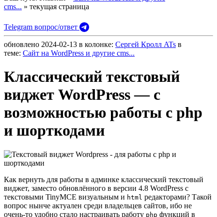
cms...
» текущая страница
Telegram вопрос/ответ
обновлено
2024-02-13
в колонке:
Сергей Кролл ATs
в
теме:
Сайт на WordPress и другие cms...
Классический текстовый
виджет WordPress — с
возможностью работы с php
и шорткодами
Как вернуть для работы в админке классический текстовый
виджет, заместо обновлённого в версии 4.8 WordPress с
текстовыми TinyMCE визуальным и
редакторами? Такой
html
вопрос нынче актуален среди владельцев сайтов, ибо не
очень-то удобно стало настраивать работу
функций в
php