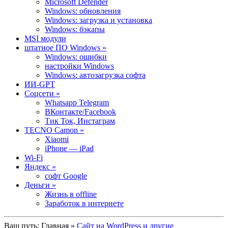
Microsoft Defender
Windows: обновления
Windows: загрузка и установка
Windows: бэкапы
MSI модули
штатное ПО Windows »
Windows: ошибки
настройки Windows
Windows: автозагрузка софта
ИИ-GPT
Cоцсети »
Whatsapp Telegram
ВКонтакте/Facebook
Тик Ток, Инстаграм
TECNO Camon »
Xiaomi
iPhone — iPad
Wi-Fi
Яндекс »
софт Google
Деньги »
Жизнь в offline
Заработок в интернете
Ваш путь:
Главная
»
Сайт на WordPress и другие