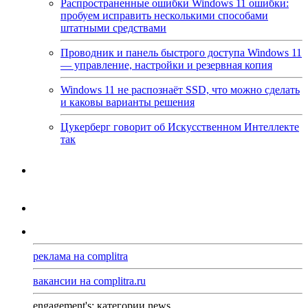
Распространенные ошибки Windows 11 ошибки:
пробуем исправить несколькими способами
штатными средствами
Проводник и панель быстрого доступа Windows 11
— управление, настройки и резервная копия
Windows 11 не распознаёт SSD, что можно сделать
и каковы варианты решения
Цукерберг говорит об Искусственном Интеллекте
так
реклама на complitra
вакансии на complitra.ru
engagement's: категории news...