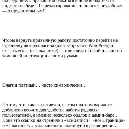
последствие… правок отображаться в поле ввода текста
виджета не будет. Т.е редактирование становится неудобным
— затруднительным!!
Чтобы вернуть привычную работу, достаточно перейти на
страничку автора плагина (блог запросто с WordPress) и
скачать его… (ссылка ниже) — или сделать такой плагин по
тамошней инструкции своими руками.
Плагин платный… чисто символически…
Потому что, как сказал автор, в этом платном варианте
добавлено кое-что для удобства работы рядовых
пользователей, а именно несколько ссылок в админ-баре…
Пока это ссылки на странички «все Записи», «все Страницы»
и «Плагины»… в дальнейшем планируется расширение…