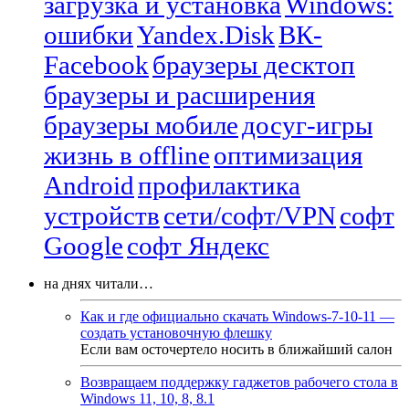
загрузка и установка
Windows:
ошибки
Yandex.Disk
ВК-
Facebook
браузеры десктоп
браузеры и расширения
браузеры мобиле
досуг-игры
жизнь в offline
оптимизация
Android
профилактика
устройств
сети/софт/VPN
софт
Google
софт Яндекс
на днях читали…
Как и где официально скачать Windows-7-10-11 —
создать установочную флешку
Если вам осточертело носить в ближайший салон
Возвращаем поддержку гаджетов рабочего стола в
Windows 11, 10, 8, 8.1