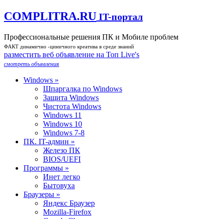
COMPLITRA.RU
IT-портал
Профессиональные решения ПК и Мобиле проблем
ФАКТ динамично -циничного креатива в среде знаний
разместить веб объявление на Toп Live's
смотреть объявления
Windows »
Шпаргалка по Windows
Защита Windows
Чистота Windows
Windows 11
Windows 10
Windows 7-8
ПК. IT-админ »
Железо ПК
BIOS/UEFI
Программы »
Инет легко
Бытовуха
Браузеры »
Яндекс Браузер
Mozilla-Firefox