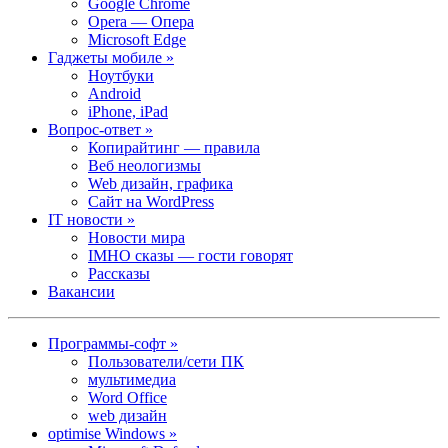
Google Chrome
Opera — Опера
Microsoft Edge
Гаджеты мобиле »
Ноутбуки
Android
iPhone, iPad
Вопрос-ответ »
Копирайтинг — правила
Веб неологизмы
Web дизайн, графика
Сайт на WordPress
IT новости »
Новости мира
IMHO сказы — гости говорят
Рассказы
Вакансии
Программы-софт »
Пользователи/сети ПК
мультимедиа
Word Office
web дизайн
optimise Windows »