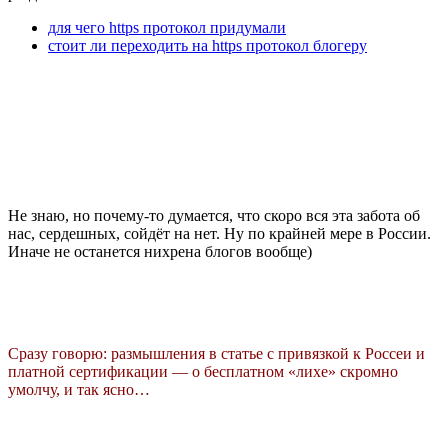
для чего https протокол придумали
стоит ли переходить на https протокол блогеру
Не знаю, но почему-то думается, что скоро вся эта забота об
нас, сердешных, сойдёт на нет. Ну по крайней мере в России.
Иначе не останется нихрена блогов вообще)
Сразу говорю: размышления в статье с привязкой к Россеи и
платной сертификации — о бесплатном «лихе» скромно
умолчу, и так ясно…