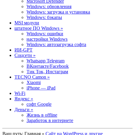
Microsoft Defender
Windows: обновления
Windows: загрузка и установка
Windows: бэкапы
MSI модули
штатное ПО Windows »
Windows: ошибки
настройки Windows
Windows: автозагрузка софта
ИИ-GPT
Cоцсети »
Whatsapp Telegram
ВКонтакте/Facebook
Тик Ток, Инстаграм
TECNO Camon »
Xiaomi
iPhone — iPad
Wi-Fi
Яндекс »
софт Google
Деньги »
Жизнь в offline
Заработок в интернете
Ваш путь:
Главная
»
Сайт на WordPress и другие