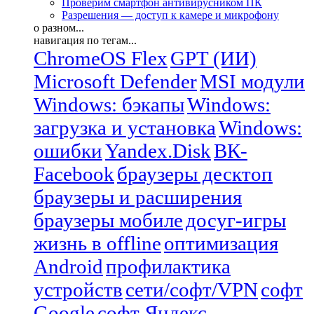
Проверим смартфон антивирусником ПК
Разрешения — доступ к камере и микрофону
о разном...
навигация по тегам...
ChromeOS Flex
GPT (ИИ)
Microsoft Defender
MSI модули
Windows: бэкапы
Windows:
загрузка и установка
Windows:
ошибки
Yandex.Disk
ВК-
Facebook
браузеры десктоп
браузеры и расширения
браузеры мобиле
досуг-игры
жизнь в offline
оптимизация
Android
профилактика
устройств
сети/софт/VPN
софт
Google
софт Яндекс