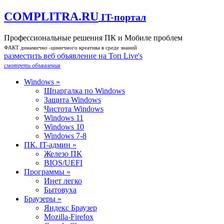
COMPLITRA.RU
IT-портал
Профессиональные решения ПК и Мобиле проблем
ФАКТ динамично -циничного креатива в среде знаний
разместить веб объявление на Toп Live's
смотреть объявления
Windows »
Шпаргалка по Windows
Защита Windows
Чистота Windows
Windows 11
Windows 10
Windows 7-8
ПК. IT-админ »
Железо ПК
BIOS/UEFI
Программы »
Инет легко
Бытовуха
Браузеры »
Яндекс Браузер
Mozilla-Firefox