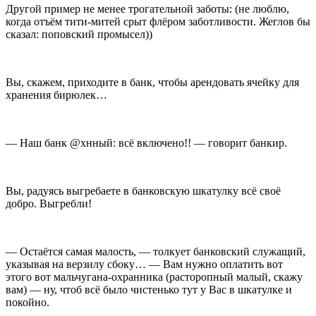
Другой пример не менее трогательной заботы: (не люблю,
когда отъём тити-митей срыт флёром заботливости. Жеглов бы
сказал: поповский промысел))
Вы, скажем, приходите в банк, чтобы арендовать ячейку для
хранения бирюлек…
— Наш банк @хнный: всё включено!! — говорит банкир.
Вы, радуясь выгребаете в банковскую шкатулку всё своё
добро. Выгребли!
— Остаётся самая малость, — толкует банковский служащий,
указывая на верзилу сбоку… — Вам нужно оплатить вот
этого вот мальчугана-охранника (расторопный малый, скажу
вам) — ну, чтоб всё было чистенько тут у Вас в шкатулке и
покойно.