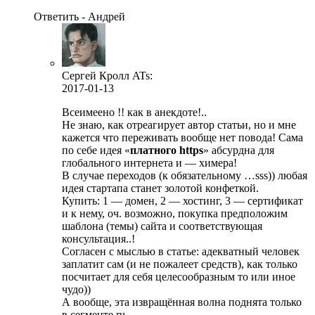
Ответить - Андрей
Сергей Кролл ATs:
2017-01-13
Всеимеено !! как в анекдоте!..
Не знаю, как отреагирует автор статьи, но и мне
кажется что переживать вообще нет повода! Сама
по себе идея «
платного https
» абсурдна для
глобального интернета и — химера!
В случае переходов (к обязательному …sss)) любая
идея стартапа станет золотой конфеткой.
Купить: 1 — домен, 2 — хостинг, 3 — сертификат
и к нему, оч. возможно, покупка предположим
шаблона (темы) сайта и соответствующая
консультация..!
Согласен с мыслью в статье: адекватный человек
заплатит сам (и не пожалеет средств), как только
посчитает для себя целесообразным то или иное
чудо))
А вообще, эта извращённая волна поднята только
в сегменте ru.