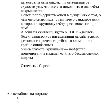
дегенеративным ником… и не ведаешь от
скудости ума, что все эти инкогнито в два счёта
вскрываются.
Совет: попридержать коней в суждениях о том, о
чём мало смыслишь… тем паче о ранжировании,
которое по крупному счёту здесь вовсе ни при
чём!
А если ты считаешь, будто б ТОПы «даются»
(будут даваться) от навешивания на сайт всяких
фитюлек и прочего индейского хлама — ты
крайне ошибаешься.
Учись грамоте, крикmaker — неАффтар,
понемногу иль мальца! хотя, это бессмысленно,
видать)
Ответить - Сергей
свежайшее на портале