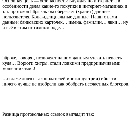
Основная цель — безопасность! Блуждая по интернет, а в
особенности делая какие-то покупки в интернет-магазинах и
т.п. протокол https как бы оберегает (хранит) данные
пользователя. Конфиденциальные данные. Наши с вами
данные: банковских карточек… имена, фамилии… явки… ну
и всё в этом интимном роде…
http же, говорят, позволяет нашим данным утекать невесть
куда… Ворюги хитры, стали ловкими предприимчивыми
мошенниками..!
…и даже ловчее законодателей инетиндустрии) ибо эти
ничего лучше не изобрели как обобрать несчастных блогеров.
Разница протокольных ссылок выглядит так: