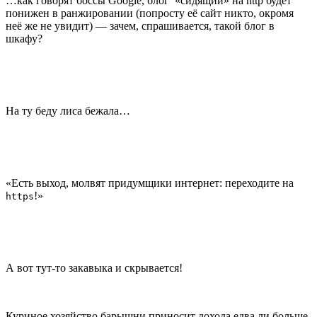
…как говорят боссы Google, блог «сидящий» на http будет
понижен в ранжировании (попросту её сайт никто, окромя
неё же не увидит) — зачем, спрашивается, такой блог в
шкафу?
На ту беду лиса бежала…
«Есть выход, молвят придумщики интернет: переходите на
!»
https
А вот тут-то закавыка и скрывается!
Куриное хозяйство барышни приносит дохода едва ли больше