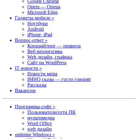
Google Chrome
Opera — Опера
Microsoft Edge
Гаджеты мобиле »
Ноутбуки
Android
iPhone, iPad
Вопрос-ответ »
Копирайтинг — правила
Веб неологизмы
Web дизайн, графика
Сайт на WordPress
IT новости »
Новости мира
IMHO сказы — гости говорят
Рассказы
Вакансии
Программы-софт »
Пользователи/сети ПК
мультимедиа
Word Office
web дизайн
optimise Windows »