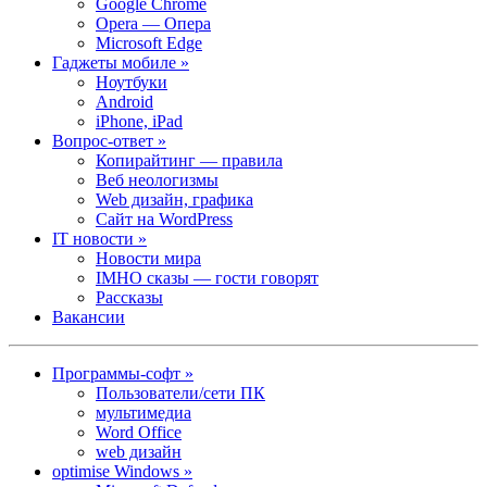
Google Chrome
Opera — Опера
Microsoft Edge
Гаджеты мобиле »
Ноутбуки
Android
iPhone, iPad
Вопрос-ответ »
Копирайтинг — правила
Веб неологизмы
Web дизайн, графика
Сайт на WordPress
IT новости »
Новости мира
IMHO сказы — гости говорят
Рассказы
Вакансии
Программы-софт »
Пользователи/сети ПК
мультимедиа
Word Office
web дизайн
optimise Windows »