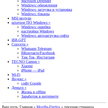
Microsoft Defender
Windows: обновления
Windows: загрузка и установка
Windows: бэкапы
MSI модули
штатное ПО Windows »
Windows: ошибки
настройки Windows
Windows: автозагрузка софта
ИИ-GPT
Cоцсети »
Whatsapp Telegram
ВКонтакте/Facebook
Тик Ток, Инстаграм
TECNO Camon »
Xiaomi
iPhone — iPad
Wi-Fi
Яндекс »
софт Google
Деньги »
Жизнь в offline
Заработок в интернете
Ваш путь:
Главная
»
Mozilla-Firefox
» текущая страница