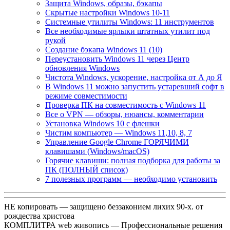
Защита Windows, образы, бэкапы
Скрытые настройки Windows 10-11
Системные утилиты Windows: 11 инструментов
Все необходимые ярлыки штатных утилит под
рукой
Создание бэкапа Windows 11 (10)
Переустановить Windows 11 через Центр
обновления Windows
Чистота Windows, ускорение, настройка от А до Я
В Windows 11 можно запустить устаревший софт в
режиме совместимости
Проверка ПК на совместимость с Windows 11
Все о VPN — обзоры, нюансы, комментарии
Установка Windows 10 с флешки
Чистим компьютер — Windows 11,10, 8, 7
Управление Google Chrome ГОРЯЧИМИ
клавишами (Windows/macOS)
Горячие клавиши: полная подборка для работы за
ПК (ПОЛНЫЙ список)
7 полезных программ — необходимо установить
НЕ копировать — защищено беззаконием лихих 90-х. от
рождества христова
КОМПЛИТРА web живопись —
Профессиональные решения