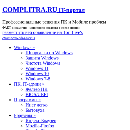
COMPLITRA.RU
IT-портал
Профессиональные решения ПК и Мобиле проблем
ФАКТ динамично -циничного креатива в среде знаний
разместить веб объявление на Toп Live's
смотреть объявления
Windows »
Шпаргалка по Windows
Защита Windows
Чистота Windows
Windows 11
Windows 10
Windows 7-8
ПК. IT-админ »
Железо ПК
BIOS/UEFI
Программы »
Инет легко
Бытовуха
Браузеры »
Яндекс Браузер
Mozilla-Firefox