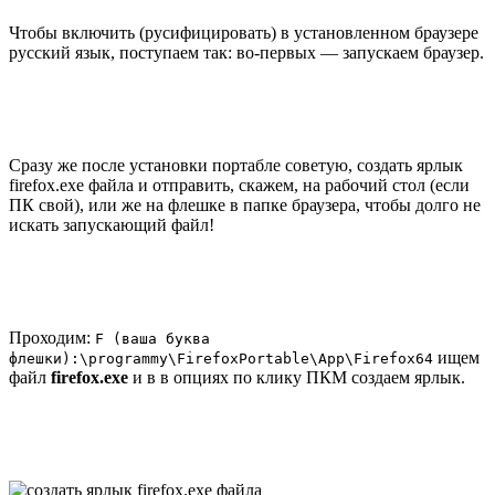
Чтобы включить (русифицировать) в установленном браузере
русский язык, поступаем так: во-первых — запускаем браузер.
Сразу же после установки портабле советую, создать ярлык
firefox.exe файла и отправить, скажем, на рабочий стол (если
ПК свой), или же на флешке в папке браузера, чтобы долго не
искать запускающий файл!
Проходим:
F (ваша буква
ищем
флешки):\programmy\FirefoxPortable\App\Firefox64
файл
firefox.exe
и в в опциях по клику ПКМ создаем ярлык.