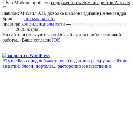
ПК и Мобиле проблем:
содружество web-маньеристов ATs и К
°°
шаблон: Михаил ATs, доводка шаблона (дизайн)
Александра
Брик —
письмо на сайт
правила:
конфиденциальности
—
отрезок времени примерно:
2014
-
2026
н.эры
На сайте используются cookie файлы для наиболее ловкой
работы... Ваше согласие?
ОК
ATs media - город веб-мастеров: создание и раскрутка сайтов;
визитки, блоги, порталы... расторопно и качественно!