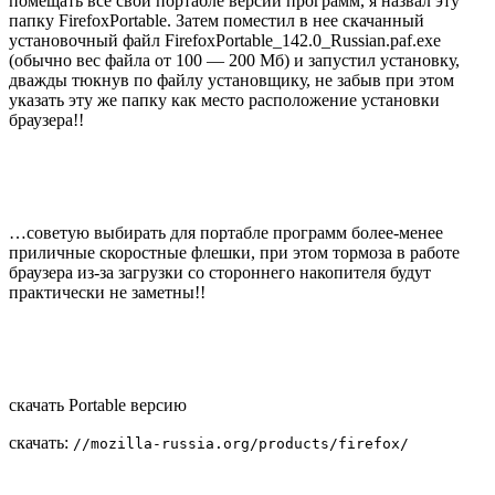
помещать все свои портабле версии программ, я назвал эту
папку FirefoxPortable. Затем поместил в нее скачанный
установочный файл FirefoxPortable_142.0_Russian.paf.exe
(обычно вес файла от 100 — 200 Мб) и запустил установку,
дважды тюкнув по файлу установщику, не забыв при этом
указать эту же папку как место расположение установки
браузера!!
…советую выбирать для портабле программ более-менее
приличные скоростные флешки, при этом тормоза в работе
браузера из-за загрузки со стороннего накопителя будут
практически не заметны!!
скачать Portable версию
скачать:
//mozilla-russia.org/products/firefox/