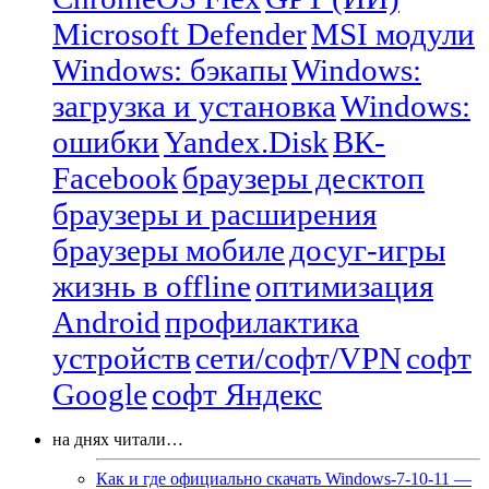
Microsoft Defender
MSI модули
Windows: бэкапы
Windows:
загрузка и установка
Windows:
ошибки
Yandex.Disk
ВК-
Facebook
браузеры десктоп
браузеры и расширения
браузеры мобиле
досуг-игры
жизнь в offline
оптимизация
Android
профилактика
устройств
сети/софт/VPN
софт
Google
софт Яндекс
на днях читали…
Как и где официально скачать Windows-7-10-11 —