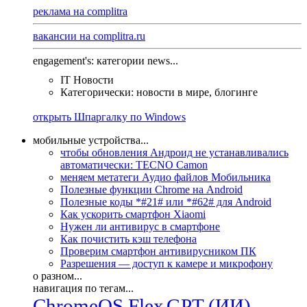
реклама на complitra
вакансии на complitra.ru
engagement's: категории news...
IT Новости
Категорически: новости в мире, блогинге
открыть Шпаргалку по Windows
мобильные устройства...
чтобы обновления Андроид не устанавливались
автоматически: TECNO Camon
меняем метатеги Аудио файлов Мобильника
Полезные функции Chrome на Android
Полезные коды *#21# или *#62# для Android
Как ускорить смартфон Xiaomi
Нужен ли антивирус в смартфоне
Как почистить кэш телефона
Проверим смартфон антивирусником ПК
Разрешения — доступ к камере и микрофону
о разном...
навигация по тегам...
ChromeOS Flex
GPT (ИИ)