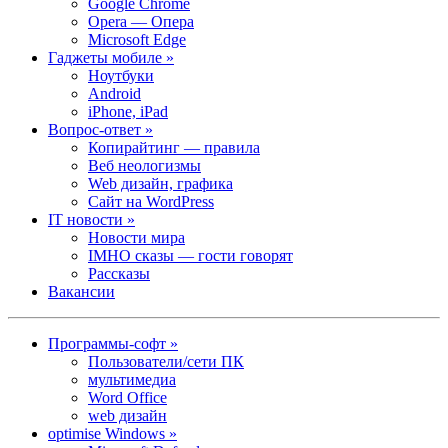
Google Chrome
Opera — Опера
Microsoft Edge
Гаджеты мобиле »
Ноутбуки
Android
iPhone, iPad
Вопрос-ответ »
Копирайтинг — правила
Веб неологизмы
Web дизайн, графика
Сайт на WordPress
IT новости »
Новости мира
IMHO сказы — гости говорят
Рассказы
Вакансии
Программы-софт »
Пользователи/сети ПК
мультимедиа
Word Office
web дизайн
optimise Windows »