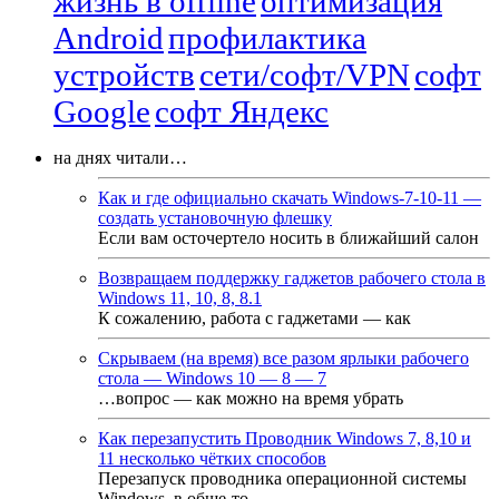
жизнь в offline
оптимизация
Android
профилактика
устройств
сети/софт/VPN
софт
Google
софт Яндекс
на днях читали…
Как и где официально скачать Windows-7-10-11 —
создать установочную флешку
Если вам осточертело носить в ближайший салон
Возвращаем поддержку гаджетов рабочего стола в
Windows 11, 10, 8, 8.1
К сожалению, работа с гаджетами — как
Скрываем (на время) все разом ярлыки рабочего
стола — Windows 10 — 8 — 7
…вопрос — как можно на время убрать
Как перезапустить Проводник Windows 7, 8,10 и
11 несколько чётких способов
Перезапуск проводника операционной системы
Windows, в обще-то