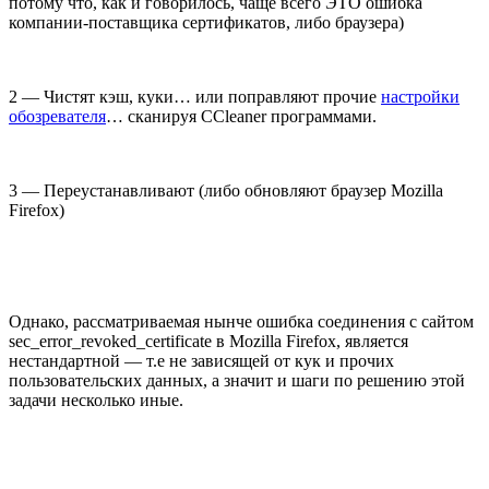
потому что, как и говорилось, чаще всего ЭТО ошибка
компании-поставщика сертификатов, либо браузера)
2 — Чистят кэш, куки… или поправляют прочие
настройки
обозревателя
… сканируя CCleaner программами.
3 — Переустанавливают (либо обновляют браузер Mozilla
Firefox)
Однако, рассматриваемая нынче ошибка соединения с сайтом
sec_error_revoked_certificate в Mozilla Firefox, является
нестандартной — т.е не зависящей от кук и прочих
пользовательских данных, а значит и шаги по решению этой
задачи несколько иные.