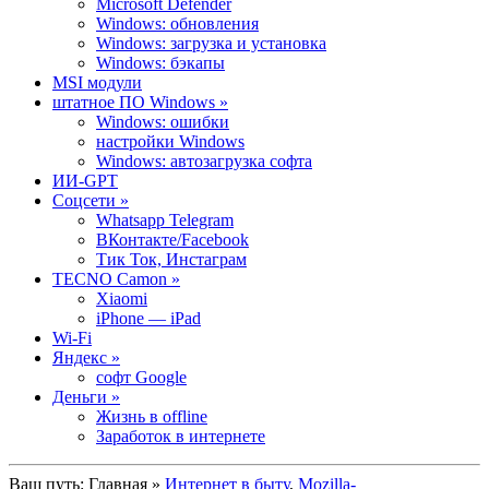
Microsoft Defender
Windows: обновления
Windows: загрузка и установка
Windows: бэкапы
MSI модули
штатное ПО Windows »
Windows: ошибки
настройки Windows
Windows: автозагрузка софта
ИИ-GPT
Cоцсети »
Whatsapp Telegram
ВКонтакте/Facebook
Тик Ток, Инстаграм
TECNO Camon »
Xiaomi
iPhone — iPad
Wi-Fi
Яндекс »
софт Google
Деньги »
Жизнь в offline
Заработок в интернете
Ваш путь:
Главная
»
Интернет в быту
,
Mozilla-