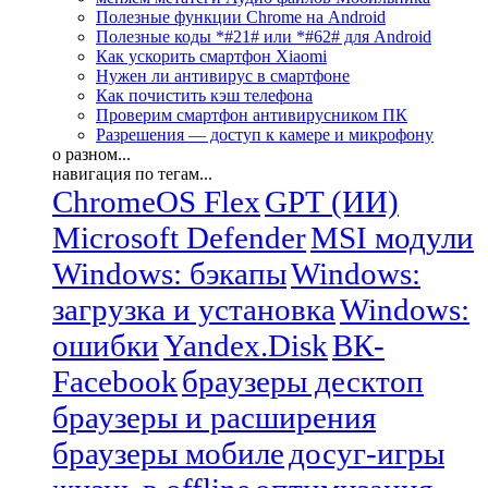
Полезные функции Chrome на Android
Полезные коды *#21# или *#62# для Android
Как ускорить смартфон Xiaomi
Нужен ли антивирус в смартфоне
Как почистить кэш телефона
Проверим смартфон антивирусником ПК
Разрешения — доступ к камере и микрофону
о разном...
навигация по тегам...
ChromeOS Flex
GPT (ИИ)
Microsoft Defender
MSI модули
Windows: бэкапы
Windows:
загрузка и установка
Windows:
ошибки
Yandex.Disk
ВК-
Facebook
браузеры десктоп
браузеры и расширения
браузеры мобиле
досуг-игры