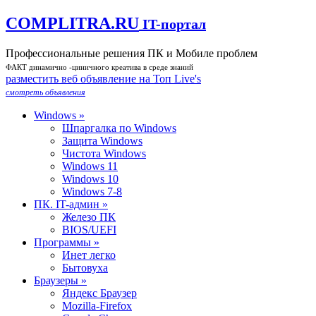
COMPLITRA.RU
IT-портал
Профессиональные решения ПК и Мобиле проблем
ФАКТ динамично -циничного креатива в среде знаний
разместить веб объявление на Toп Live's
смотреть объявления
Windows »
Шпаргалка по Windows
Защита Windows
Чистота Windows
Windows 11
Windows 10
Windows 7-8
ПК. IT-админ »
Железо ПК
BIOS/UEFI
Программы »
Инет легко
Бытовуха
Браузеры »
Яндекс Браузер
Mozilla-Firefox