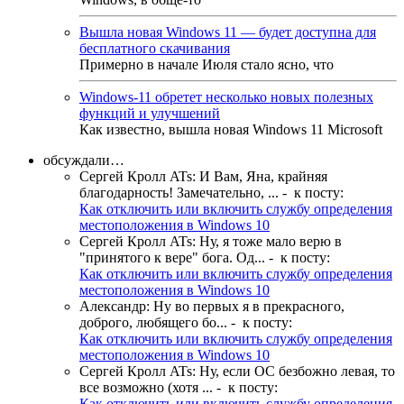
Вышла новая Windows 11 — будет доступна для
бесплатного скачивания
Примерно в начале Июля стало ясно, что
Windows-11 обретет несколько новых полезных
функций и улучшений
Как известно, вышла новая Windows 11 Microsoft
обсуждали…
Сергей Кролл ATs
:
И Вам, Яна, крайняя
благодарность! Замечательно, ...
- к посту:
Как отключить или включить службу определения
местоположения в Windows 10
Сергей Кролл ATs
:
Ну, я тоже мало верю в
"принятого к вере" бога. Од...
- к посту:
Как отключить или включить службу определения
местоположения в Windows 10
Александр
:
Ну во первых я в прекрасного,
доброго, любящего бо...
- к посту:
Как отключить или включить службу определения
местоположения в Windows 10
Сергей Кролл ATs
:
Ну, если ОС безбожно левая, то
все возможно (хотя ...
- к посту:
Как отключить или включить службу определения