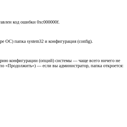
ставлен код ошибки
0xc000000f.
дре ОС) папка system32 и конфигурация (config).
торию конфигурации (опций) системы — чаще всего ничего не
 по «Продолжить») — если вы администратор, папка откроется: