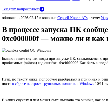
Telegram вопрос/ответ
обновлено
2026-02-17
в колонке:
Сергей Кролл ATs
в теме:
Упр
В процессе запуска ПК сообще
0xc000000f — можно ли и как
Бывают такие случаи, когда при запуске ПК, сталкиваемся с п
проблемных файлов)
код ошибки
0xc000000f
. Как быть в под
Итак, по тексту ниже, попробуем разобраться в причинах и ре
посте
о сбросе настроек групповых политик в Windows
10/11, 
В каких случаях и чем может быть вызвана эта ошибка, как ее