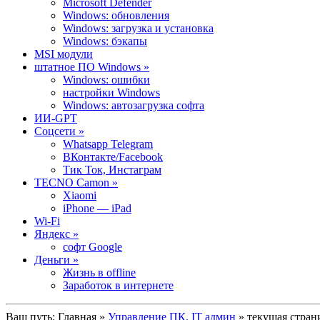
Microsoft Defender
Windows: обновления
Windows: загрузка и установка
Windows: бэкапы
MSI модули
штатное ПО Windows »
Windows: ошибки
настройки Windows
Windows: автозагрузка софта
ИИ-GPT
Cоцсети »
Whatsapp Telegram
ВКонтакте/Facebook
Тик Ток, Инстаграм
TECNO Camon »
Xiaomi
iPhone — iPad
Wi-Fi
Яндекс »
софт Google
Деньги »
Жизнь в offline
Заработок в интернете
Ваш путь:
Главная
»
Управление ПК. IT админ
» текущая стран