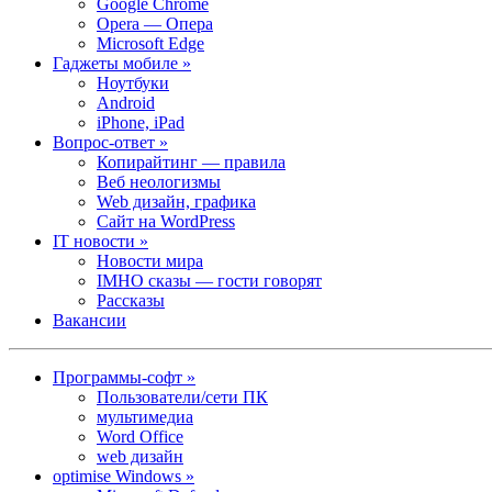
Google Chrome
Opera — Опера
Microsoft Edge
Гаджеты мобиле »
Ноутбуки
Android
iPhone, iPad
Вопрос-ответ »
Копирайтинг — правила
Веб неологизмы
Web дизайн, графика
Сайт на WordPress
IT новости »
Новости мира
IMHO сказы — гости говорят
Рассказы
Вакансии
Программы-софт »
Пользователи/сети ПК
мультимедиа
Word Office
web дизайн
optimise Windows »