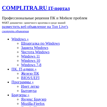
COMPLITRA.RU
IT-портал
Профессиональные решения ПК и Мобиле проблем
ФАКТ динамично -циничного креатива в среде знаний
разместить веб объявление на Toп Live's
смотреть объявления
Windows »
Шпаргалка по Windows
Защита Windows
Чистота Windows
Windows 11
Windows 10
Windows 7-8
ПК. IT-админ »
Железо ПК
BIOS/UEFI
Программы »
Инет легко
Бытовуха
Браузеры »
Яндекс Браузер
Mozilla-Firefox