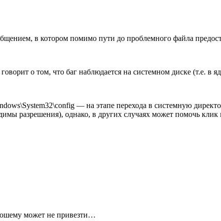
ообщением, в котором помимо пути до проблемного файла предо
говорит о том, что баг наблюдается на системном диске (т.е. в я
indows\System32\config — на этапе перехода в системную дирек
димы разрешения), однако, в других случаях может помочь клик
хорошему может не привезти…