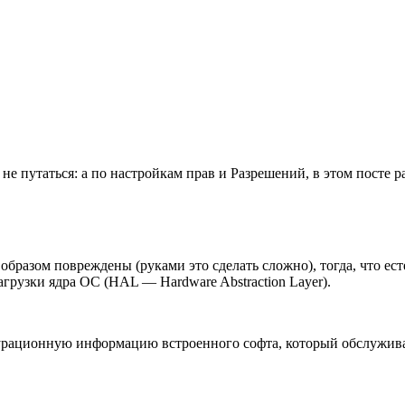
 не путаться: а по настройкам прав и Разрешений, в этом посте 
бразом повреждены (руками это сделать сложно), тогда, что ес
агрузки ядра ОС (HAL — Hardware Abstraction Layer).
урационную информацию встроенного софта, который обслужива