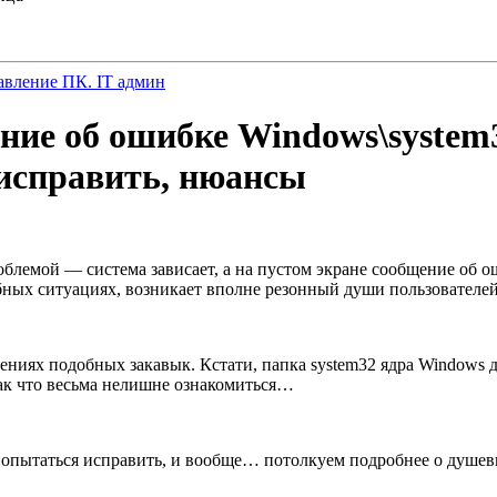
авление ПК. IT админ
ние об ошибке Windows\system32
 исправить, нюансы
роблемой — система зависает, а на пустом экране сообщение об 
обных ситуациях, возникает вполне резонный души пользователей
шениях подобных закавык. Кстати, папка system32 ядра Windows 
так что весьма нелишне ознакомиться…
 попытаться исправить, и вообще… потолкуем подробнее о душев