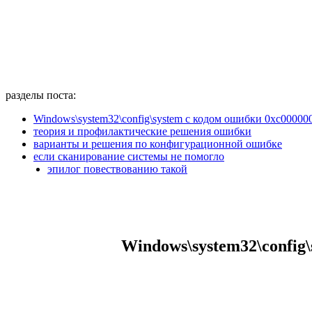
разделы поста:
Windows\system32\config\system с кодом ошибки 0xc000
теория и профилактические решения ошибки
варианты и решения по конфигурационной ошибке
если сканирование системы не помогло
эпилог повествованию такой
Windows\system32\confi