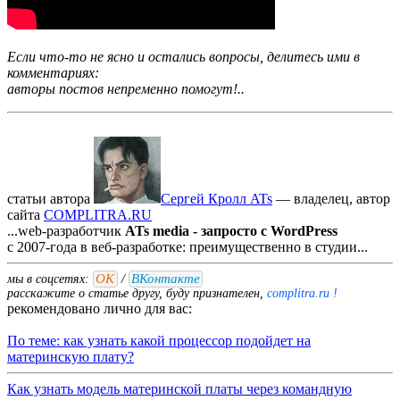
Если что-то не ясно и остались вопросы, делитесь ими в
комментариях:
авторы постов непременно помогут!..
статьи автора
Сергей Кролл ATs
— владелец, автор
cайта
COMPLITRA.RU
...web-разработчик
ATs media - запросто с WordPress
с 2007-года в веб-разработке: преимущественно в студии...
ОК
ВКонтакте
мы в соцсетях:
/
расскажите о статье другу, буду признателен,
complitra.ru !
рекомендовано лично для вас:
По теме: как узнать какой процессор подойдет на
материнскую плату?
Как узнать модель материнской платы через командную