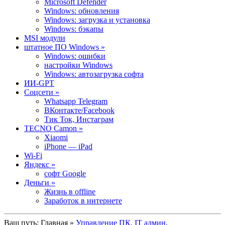
Microsoft Defender
Windows: обновления
Windows: загрузка и установка
Windows: бэкапы
MSI модули
штатное ПО Windows »
Windows: ошибки
настройки Windows
Windows: автозагрузка софта
ИИ-GPT
Cоцсети »
Whatsapp Telegram
ВКонтакте/Facebook
Тик Ток, Инстаграм
TECNO Camon »
Xiaomi
iPhone — iPad
Wi-Fi
Яндекс »
софт Google
Деньги »
Жизнь в offline
Заработок в интернете
Ваш путь:
Главная
»
Управление ПК. IT админ
,