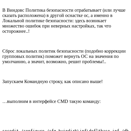
В Виндовс Политика безопасности отрабатывает (или лучше
сказать расположена) в другой оснастке ос, а именно в
Локальной политике безопасности: здесь возникает
множество ошибок при неверных настройках, так что
осторожнее..!
Сброс локальных политик безопасности (подобно коррекции
групповых политик) поможет вернуть ОС на значения по
умолчанию, а значит, возможно, решит проблемы!..
Запускаем Командную строку, как описано выше!
…выполним в интерфейсе CMD такую команду:
secedit /configure /cfg %windir%\inf\defltbase.inf /db 