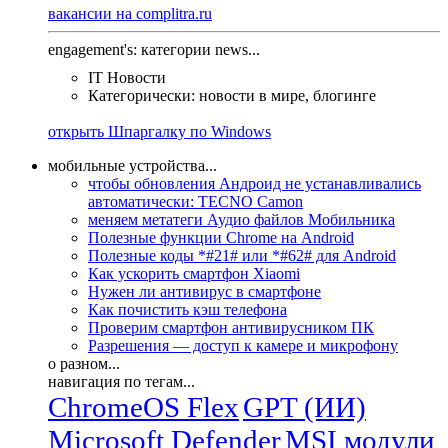
вакансии на complitra.ru
engagement's: категории news...
IT Новости
Категорически: новости в мире, блогинге
открыть Шпаргалку по Windows
мобильные устройства...
чтобы обновления Андроид не устанавливались
автоматически: TECNO Camon
меняем метатеги Аудио файлов Мобильника
Полезные функции Chrome на Android
Полезные коды *#21# или *#62# для Android
Как ускорить смартфон Xiaomi
Нужен ли антивирус в смартфоне
Как почистить кэш телефона
Проверим смартфон антивирусником ПК
Разрешения — доступ к камере и микрофону
о разном...
навигация по тегам...
ChromeOS Flex
GPT (ИИ)
Microsoft Defender
MSI модули