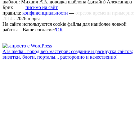
шаблон: Михаил ATs, доводка шаблона (дизайн)
Александра
Брик —
письмо на сайт
правила:
конфиденциальности
—
отрезок времени примерно:
2014
-
2026
н.эры
На сайте используются cookie файлы для наиболее ловкой
работы... Ваше согласие?
ОК
ATs media - город веб-мастеров: создание и раскрутка сайтов;
визитки, блоги, порталы... расторопно и качественно!