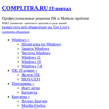
COMPLITRA.RU
IT-портал
Профессиональные решения ПК и Мобиле проблем
ФАКТ динамично -циничного креатива в среде знаний
разместить веб объявление на Toп Live's
смотреть объявления
Windows »
Шпаргалка по Windows
Защита Windows
Чистота Windows
Windows 11
Windows 10
Windows 7-8
ПК. IT-админ »
Железо ПК
BIOS/UEFI
Программы »
Инет легко
Бытовуха
Браузеры »
Яндекс Браузер
Mozilla-Firefox