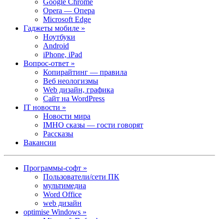
Google Chrome
Opera — Опера
Microsoft Edge
Гаджеты мобиле »
Ноутбуки
Android
iPhone, iPad
Вопрос-ответ »
Копирайтинг — правила
Веб неологизмы
Web дизайн, графика
Сайт на WordPress
IT новости »
Новости мира
IMHO сказы — гости говорят
Рассказы
Вакансии
Программы-софт »
Пользователи/сети ПК
мультимедиа
Word Office
web дизайн
optimise Windows »