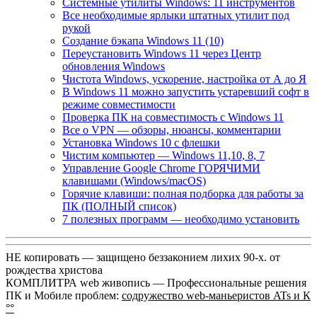
Системные утилиты Windows: 11 инструментов
Все необходимые ярлыки штатных утилит под
рукой
Создание бэкапа Windows 11 (10)
Переустановить Windows 11 через Центр
обновления Windows
Чистота Windows, ускорение, настройка от А до Я
В Windows 11 можно запустить устаревший софт в
режиме совместимости
Проверка ПК на совместимость с Windows 11
Все о VPN — обзоры, нюансы, комментарии
Установка Windows 10 с флешки
Чистим компьютер — Windows 11,10, 8, 7
Управление Google Chrome ГОРЯЧИМИ
клавишами (Windows/macOS)
Горячие клавиши: полная подборка для работы за
ПК (ПОЛНЫЙ список)
7 полезных программ — необходимо установить
НЕ копировать — защищено беззаконием лихих 90-х. от
рождества христова
КОМПЛИТРА web живопись —
Профессиональные решения
ПК и Мобиле проблем:
содружество web-маньеристов ATs и К
°°