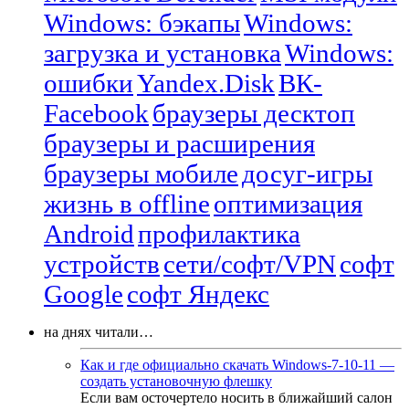
Windows: бэкапы
Windows:
загрузка и установка
Windows:
ошибки
Yandex.Disk
ВК-
Facebook
браузеры десктоп
браузеры и расширения
браузеры мобиле
досуг-игры
жизнь в offline
оптимизация
Android
профилактика
устройств
сети/софт/VPN
софт
Google
софт Яндекс
на днях читали…
Как и где официально скачать Windows-7-10-11 —
создать установочную флешку
Если вам осточертело носить в ближайший салон