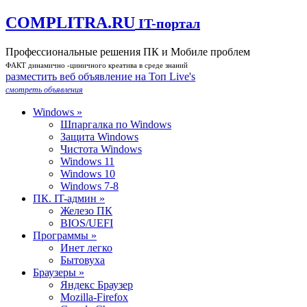
COMPLITRA.RU
IT-портал
Профессиональные решения ПК и Мобиле проблем
ФАКТ динамично -циничного креатива в среде знаний
разместить веб объявление на Toп Live's
смотреть объявления
Windows »
Шпаргалка по Windows
Защита Windows
Чистота Windows
Windows 11
Windows 10
Windows 7-8
ПК. IT-админ »
Железо ПК
BIOS/UEFI
Программы »
Инет легко
Бытовуха
Браузеры »
Яндекс Браузер
Mozilla-Firefox