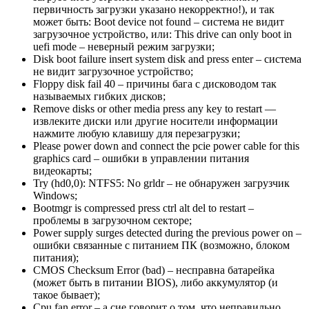
первичность загрузки указано некорректно!), и так
может быть: Boot device not found – система не видит
загрузочное устройство, или: This drive can only boot in
uefi mode – неверный режим загрузки;
Disk boot failure insert system disk and press enter – система
не видит загрузочное устройство;
Floppy disk fail 40 – причины бага с дисководом так
называемых гибких дисков;
Remove disks or other media press any key to restart —
извлеките
диски
или
другие
носители
информации
нажмите
любую
клавишу
для
перезагрузки
;
Please power down and connect the pcie power cable for this
graphics card – ошибки в управлении питания
видеокарты;
Try (hd0,0): NTFS5: No grldr – не обнаружен загрузчик
Windows;
Bootmgr is compressed press ctrl alt del to restart –
проблемы в загрузочном секторе;
Power supply surges detected during the previous power on –
ошибки связанные с питанием ПК (возможно, блоком
питания);
CMOS Checksum Error (bad) – несправна батарейка
(может быть в питании BIOS), либо аккумулятор (и
такое бывает);
Cpu fan error – а сие говорит о том, что неправильно