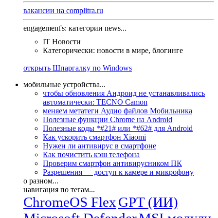
вакансии на complitra.ru
engagement's: категории news...
IT Новости
Категорически: новости в мире, блогинге
открыть Шпаргалку по Windows
мобильные устройства...
чтобы обновления Андроид не устанавливались
автоматически: TECNO Camon
меняем метатеги Аудио файлов Мобильника
Полезные функции Chrome на Android
Полезные коды *#21# или *#62# для Android
Как ускорить смартфон Xiaomi
Нужен ли антивирус в смартфоне
Как почистить кэш телефона
Проверим смартфон антивирусником ПК
Разрешения — доступ к камере и микрофону
о разном...
навигация по тегам...
ChromeOS Flex
GPT (ИИ)