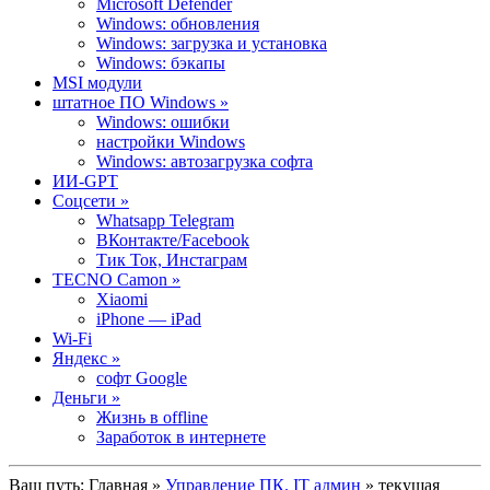
Microsoft Defender
Windows: обновления
Windows: загрузка и установка
Windows: бэкапы
MSI модули
штатное ПО Windows »
Windows: ошибки
настройки Windows
Windows: автозагрузка софта
ИИ-GPT
Cоцсети »
Whatsapp Telegram
ВКонтакте/Facebook
Тик Ток, Инстаграм
TECNO Camon »
Xiaomi
iPhone — iPad
Wi-Fi
Яндекс »
софт Google
Деньги »
Жизнь в offline
Заработок в интернете
Ваш путь:
Главная
»
Управление ПК. IT админ
» текущая