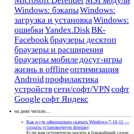
Microsoft Defender
MSI модули
Windows: бэкапы
Windows:
загрузка и установка
Windows:
ошибки
Yandex.Disk
ВК-
Facebook
браузеры десктоп
браузеры и расширения
браузеры мобиле
досуг-игры
жизнь в offline
оптимизация
Android
профилактика
устройств
сети/софт/VPN
софт
Google
софт Яндекс
на днях читали…
Как и где официально скачать Windows-7-10-11 —
создать установочную флешку
Если вам осточертело носить в ближайший салон