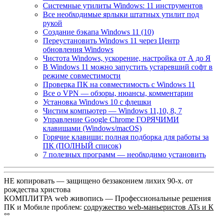
Системные утилиты Windows: 11 инструментов
Все необходимые ярлыки штатных утилит под
рукой
Создание бэкапа Windows 11 (10)
Переустановить Windows 11 через Центр
обновления Windows
Чистота Windows, ускорение, настройка от А до Я
В Windows 11 можно запустить устаревший софт в
режиме совместимости
Проверка ПК на совместимость с Windows 11
Все о VPN — обзоры, нюансы, комментарии
Установка Windows 10 с флешки
Чистим компьютер — Windows 11,10, 8, 7
Управление Google Chrome ГОРЯЧИМИ
клавишами (Windows/macOS)
Горячие клавиши: полная подборка для работы за
ПК (ПОЛНЫЙ список)
7 полезных программ — необходимо установить
НЕ копировать — защищено беззаконием лихих 90-х. от
рождества христова
КОМПЛИТРА web живопись —
Профессиональные решения
ПК и Мобиле проблем:
содружество web-маньеристов ATs и К
°°