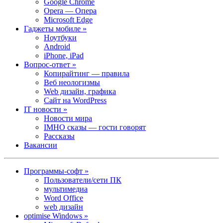
Google Chrome
Opera — Опера
Microsoft Edge
Гаджеты мобиле »
Ноутбуки
Android
iPhone, iPad
Вопрос-ответ »
Копирайтинг — правила
Веб неологизмы
Web дизайн, графика
Сайт на WordPress
IT новости »
Новости мира
IMHO сказы — гости говорят
Рассказы
Вакансии
Программы-софт »
Пользователи/сети ПК
мультимедиа
Word Office
web дизайн
optimise Windows »