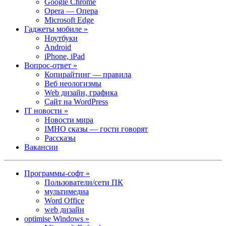
Google Chrome
Opera — Опера
Microsoft Edge
Гаджеты мобиле »
Ноутбуки
Android
iPhone, iPad
Вопрос-ответ »
Копирайтинг — правила
Веб неологизмы
Web дизайн, графика
Сайт на WordPress
IT новости »
Новости мира
IMHO сказы — гости говорят
Рассказы
Вакансии
Программы-софт »
Пользователи/сети ПК
мультимедиа
Word Office
web дизайн
optimise Windows »