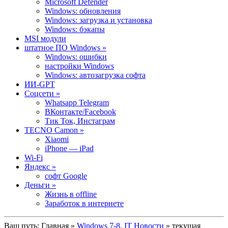
Microsoft Defender
Windows: обновления
Windows: загрузка и установка
Windows: бэкапы
MSI модули
штатное ПО Windows »
Windows: ошибки
настройки Windows
Windows: автозагрузка софта
ИИ-GPT
Cоцсети »
Whatsapp Telegram
ВКонтакте/Facebook
Тик Ток, Инстаграм
TECNO Camon »
Xiaomi
iPhone — iPad
Wi-Fi
Яндекс »
софт Google
Деньги »
Жизнь в offline
Заработок в интернете
Ваш путь:
Главная
»
Windows 7-8
,
IT Новости
» текущая