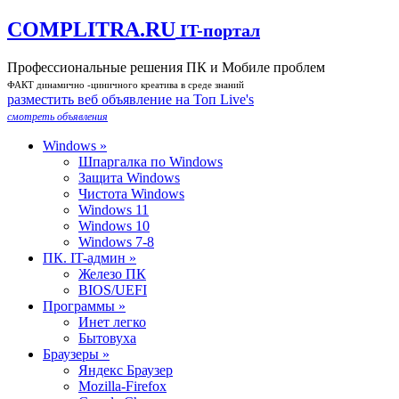
COMPLITRA.RU
IT-портал
Профессиональные решения ПК и Мобиле проблем
ФАКТ динамично -циничного креатива в среде знаний
разместить веб объявление на Toп Live's
смотреть объявления
Windows »
Шпаргалка по Windows
Защита Windows
Чистота Windows
Windows 11
Windows 10
Windows 7-8
ПК. IT-админ »
Железо ПК
BIOS/UEFI
Программы »
Инет легко
Бытовуха
Браузеры »
Яндекс Браузер
Mozilla-Firefox