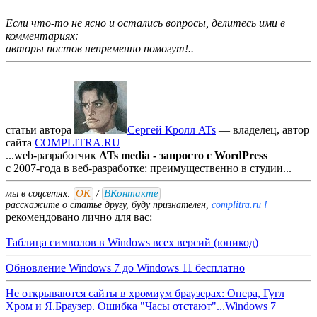
Если что-то не ясно и остались вопросы, делитесь ими в
комментариях:
авторы постов непременно помогут!..
статьи автора
Сергей Кролл ATs
— владелец, автор
cайта
COMPLITRA.RU
...web-разработчик
ATs media - запросто с WordPress
с 2007-года в веб-разработке: преимущественно в студии...
ОК
ВКонтакте
мы в соцсетях:
/
расскажите о статье другу, буду признателен,
complitra.ru !
рекомендовано лично для вас:
Таблица символов в Windows всех версий (юникод)
Обновление Windows 7 до Windows 11 бесплатно
Не открываются сайты в хромиум браузерах: Опера, Гугл
Хром и Я.Браузер. Ошибка "Часы отстают"...Windows 7