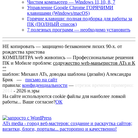
Чистим компьютер — Windows 11,10, 8, 7
Управление Google Chrome ГОРЯЧИМИ
клавишами (Windows/macOS)
Горячие клавиши: полная подборка для работы за
ПК (ПОЛНЫЙ список)
7 полезных программ — необходимо установить
НЕ копировать — защищено беззаконием лихих 90-х. от
рождества христова
КОМПЛИТРА web живопись —
Профессиональные решения
ПК и Мобиле проблем:
содружество web-маньеристов ATs и К
°°
шаблон: Михаил ATs, доводка шаблона (дизайн)
Александра
Брик —
письмо на сайт
правила:
конфиденциальности
—
отрезок времени примерно:
2014
-
2026
н.эры
На сайте используются cookie файлы для наиболее ловкой
работы... Ваше согласие?
ОК
ATs media - город веб-мастеров: создание и раскрутка сайтов;
визитки, блоги, порталы... расторопно и качественно!