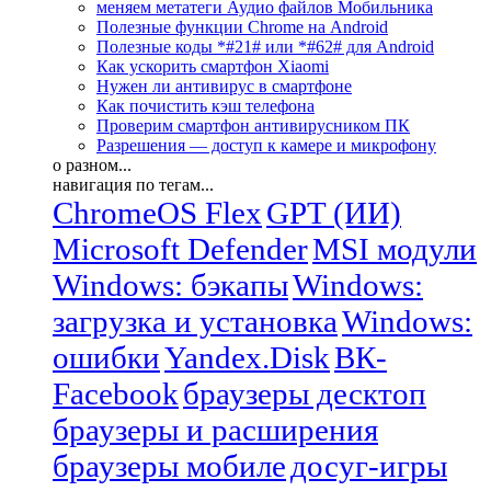
меняем метатеги Аудио файлов Мобильника
Полезные функции Chrome на Android
Полезные коды *#21# или *#62# для Android
Как ускорить смартфон Xiaomi
Нужен ли антивирус в смартфоне
Как почистить кэш телефона
Проверим смартфон антивирусником ПК
Разрешения — доступ к камере и микрофону
о разном...
навигация по тегам...
ChromeOS Flex
GPT (ИИ)
Microsoft Defender
MSI модули
Windows: бэкапы
Windows:
загрузка и установка
Windows:
ошибки
Yandex.Disk
ВК-
Facebook
браузеры десктоп
браузеры и расширения
браузеры мобиле
досуг-игры