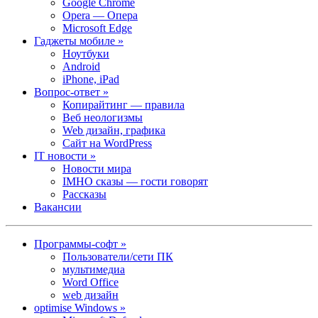
Google Chrome
Opera — Опера
Microsoft Edge
Гаджеты мобиле »
Ноутбуки
Android
iPhone, iPad
Вопрос-ответ »
Копирайтинг — правила
Веб неологизмы
Web дизайн, графика
Сайт на WordPress
IT новости »
Новости мира
IMHO сказы — гости говорят
Рассказы
Вакансии
Программы-софт »
Пользователи/сети ПК
мультимедиа
Word Office
web дизайн
optimise Windows »