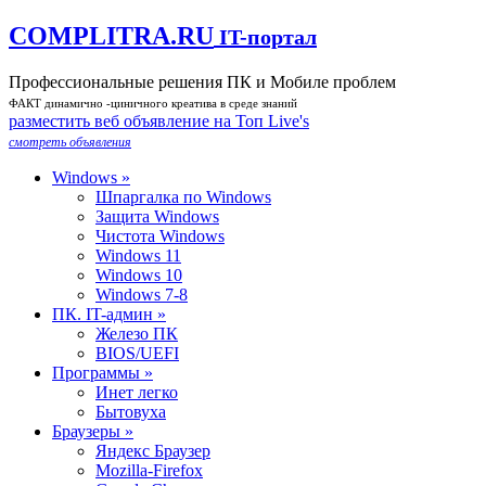
COMPLITRA.RU
IT-портал
Профессиональные решения ПК и Мобиле проблем
ФАКТ динамично -циничного креатива в среде знаний
разместить веб объявление на Toп Live's
смотреть объявления
Windows »
Шпаргалка по Windows
Защита Windows
Чистота Windows
Windows 11
Windows 10
Windows 7-8
ПК. IT-админ »
Железо ПК
BIOS/UEFI
Программы »
Инет легко
Бытовуха
Браузеры »
Яндекс Браузер
Mozilla-Firefox