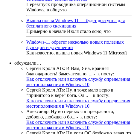
Перезапуск проводника операционной системы
Windows, в обще-то
Вышла новая Windows 11 — будет доступна для
бесплатного скачивания
Примерно в начале Июля стало ясно, что
Windows-11 обретет несколько новых полезных
функций и улучшений
Как известно, вышла новая Windows 11 Microsoft
обсуждали…
Сергей Кролл ATs
:
И Вам, Яна, крайняя
благодарность! Замечательно, ...
- к посту:
Как отключить или включить службу определения
местоположения в Windows 10
Сергей Кролл ATs
:
Ну, я тоже мало верю в
"принятого к вере" бога. Од...
- к посту:
Как отключить или включить службу определения
местоположения в Windows 10
Александр
:
Ну во первых я в прекрасного,
доброго, любящего бо...
- к посту:
Как отключить или включить службу определения
местоположения в Windows 10
Сергей Кролл ATs
:
Ну, если ОС безбожно левая, то