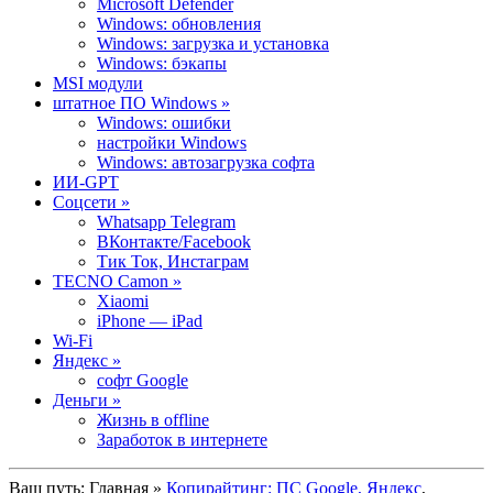
Microsoft Defender
Windows: обновления
Windows: загрузка и установка
Windows: бэкапы
MSI модули
штатное ПО Windows »
Windows: ошибки
настройки Windows
Windows: автозагрузка софта
ИИ-GPT
Cоцсети »
Whatsapp Telegram
ВКонтакте/Facebook
Тик Ток, Инстаграм
TECNO Camon »
Xiaomi
iPhone — iPad
Wi-Fi
Яндекс »
софт Google
Деньги »
Жизнь в offline
Заработок в интернете
Ваш путь:
Главная
»
Копирайтинг: ПС Google, Яндекс
,