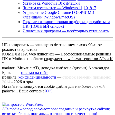
Установка Windows 10 с флешки
Чистим компьютер — Windows 11,10, 8, 7
Управление Google Chrome ГОРЯЧИМИ
клавишами (Windows/macOS)
Горячие клавиши: полная подборка для работы за
ПК (ПОЛНЫЙ список)
7 полезных программ — необходимо установить
НЕ копировать — защищено беззаконием лихих 90-х. от
рождества христова
КОМПЛИТРА web живопись —
Профессиональные решения
ПК и Мобиле проблем:
содружество web-маньеристов ATs и К
°°
шаблон: Михаил ATs, доводка шаблона (дизайн)
Александра
Брик —
письмо на сайт
правила:
конфиденциальности
—
отрезок времени примерно:
2014
-
2026
н.эры
На сайте используются cookie файлы для наиболее ловкой
работы... Ваше согласие?
ОК
ATs media - город веб-мастеров: создание и раскрутка сайтов;
визитки, блоги, порталы... расторопно и качественно!