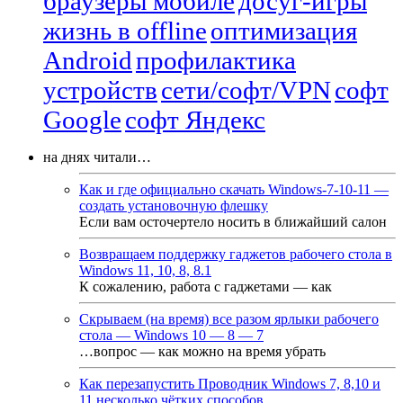
браузеры мобиле
досуг-игры
жизнь в offline
оптимизация
Android
профилактика
устройств
сети/софт/VPN
софт
Google
софт Яндекс
на днях читали…
Как и где официально скачать Windows-7-10-11 —
создать установочную флешку
Если вам осточертело носить в ближайший салон
Возвращаем поддержку гаджетов рабочего стола в
Windows 11, 10, 8, 8.1
К сожалению, работа с гаджетами — как
Скрываем (на время) все разом ярлыки рабочего
стола — Windows 10 — 8 — 7
…вопрос — как можно на время убрать
Как перезапустить Проводник Windows 7, 8,10 и
11 несколько чётких способов