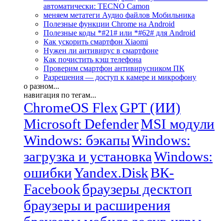
автоматически: TECNO Camon
меняем метатеги Аудио файлов Мобильника
Полезные функции Chrome на Android
Полезные коды *#21# или *#62# для Android
Как ускорить смартфон Xiaomi
Нужен ли антивирус в смартфоне
Как почистить кэш телефона
Проверим смартфон антивирусником ПК
Разрешения — доступ к камере и микрофону
о разном...
навигация по тегам...
ChromeOS Flex
GPT (ИИ)
Microsoft Defender
MSI модули
Windows: бэкапы
Windows:
загрузка и установка
Windows:
ошибки
Yandex.Disk
ВК-
Facebook
браузеры десктоп
браузеры и расширения