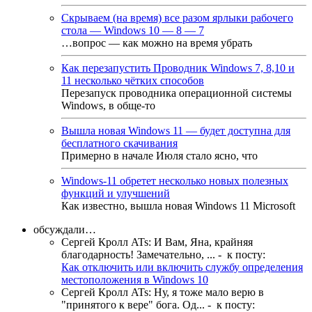
Скрываем (на время) все разом ярлыки рабочего
стола — Windows 10 — 8 — 7
…вопрос — как можно на время убрать
Как перезапустить Проводник Windows 7, 8,10 и
11 несколько чётких способов
Перезапуск проводника операционной системы
Windows, в обще-то
Вышла новая Windows 11 — будет доступна для
бесплатного скачивания
Примерно в начале Июля стало ясно, что
Windows-11 обретет несколько новых полезных
функций и улучшений
Как известно, вышла новая Windows 11 Microsoft
обсуждали…
Сергей Кролл ATs
:
И Вам, Яна, крайняя
благодарность! Замечательно, ...
- к посту:
Как отключить или включить службу определения
местоположения в Windows 10
Сергей Кролл ATs
:
Ну, я тоже мало верю в
"принятого к вере" бога. Од...
- к посту: