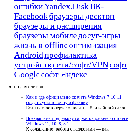
ошибки
Yandex.Disk
ВК-
Facebook
браузеры десктоп
браузеры и расширения
браузеры мобиле
досуг-игры
жизнь в offline
оптимизация
Android
профилактика
устройств
сети/софт/VPN
софт
Google
софт Яндекс
на днях читали…
Как и где официально скачать Windows-7-10-11 —
создать установочную флешку
Если вам осточертело носить в ближайший салон
Возвращаем поддержку гаджетов рабочего стола в
Windows 11, 10, 8, 8.1
К сожалению, работа с гаджетами — как