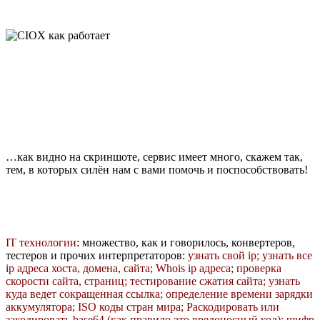
…как видно на скриншоте, сервис имеет много, скажем так,
тем, в которых силён нам с вами помочь и поспособствовать!
IT технологии
: множество, как и говорилось, конвертеров,
тестеров и прочих интерпретаторов:
узнать свой ip; узнать все
ip адреса хоста, домена, сайта; Whois ip адреса; проверка
скорости сайта, страниц; тестирование сжатия сайта; узнать
куда ведет сокращенная ссылка; определение времени зарядки
аккумулятора; ISO коды стран мира; Раскодировать или
закодировать base64 (как правило это вредоносный код); шифр