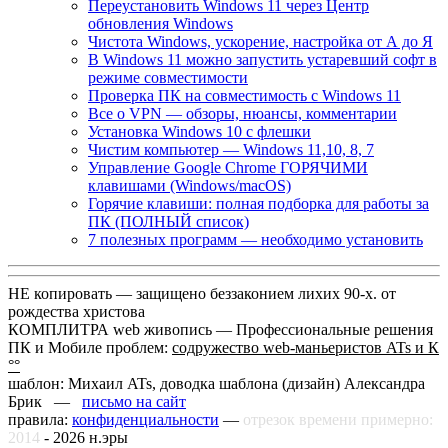
Переустановить Windows 11 через Центр
обновления Windows
Чистота Windows, ускорение, настройка от А до Я
В Windows 11 можно запустить устаревший софт в
режиме совместимости
Проверка ПК на совместимость с Windows 11
Все о VPN — обзоры, нюансы, комментарии
Установка Windows 10 с флешки
Чистим компьютер — Windows 11,10, 8, 7
Управление Google Chrome ГОРЯЧИМИ
клавишами (Windows/macOS)
Горячие клавиши: полная подборка для работы за
ПК (ПОЛНЫЙ список)
7 полезных программ — необходимо установить
НЕ копировать — защищено беззаконием лихих 90-х. от
рождества христова
КОМПЛИТРА web живопись —
Профессиональные решения
ПК и Мобиле проблем:
содружество web-маньеристов ATs и К
°°
шаблон: Михаил ATs, доводка шаблона (дизайн)
Александра
Брик —
письмо на сайт
правила:
конфиденциальности
—
отрезок времени примерно:
2014
-
2026
н.эры