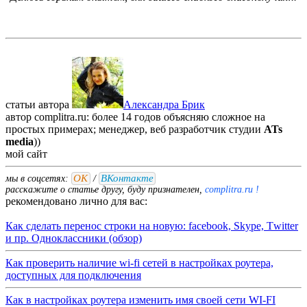
статьи автора
Александра Брик
автор complitra.ru: более 14 годов объясняю сложное на
простых примерах; менеджер, веб разработчик студии
ATs
media
))
мой
сайт
ОК
ВКонтакте
мы в соцсетях:
/
расскажите о статье другу, буду признателен,
complitra.ru !
рекомендовано лично для вас:
Как сделать перенос строки на новую: facebook, Skype, Тwitter
и пр. Одноклассники (обзор)
Как проверить наличие wi-fi сетей в настройках роутера,
доступных для подключения
Как в настройках роутера изменить имя своей сети WI-FI