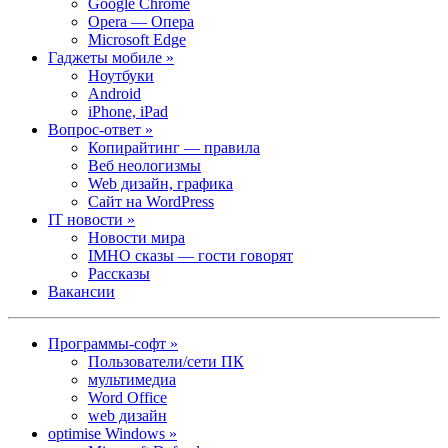
Google Chrome
Opera — Опера
Microsoft Edge
Гаджеты мобиле »
Ноутбуки
Android
iPhone, iPad
Вопрос-ответ »
Копирайтинг — правила
Веб неологизмы
Web дизайн, графика
Сайт на WordPress
IT новости »
Новости мира
IMHO сказы — гости говорят
Рассказы
Вакансии
Программы-софт »
Пользователи/сети ПК
мультимедиа
Word Office
web дизайн
optimise Windows »