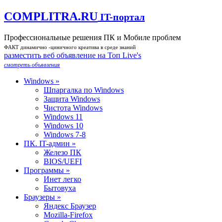
COMPLITRA.RU
IT-портал
Профессиональные решения ПК и Мобиле проблем
ФАКТ динамично -циничного креатива в среде знаний
разместить веб объявление на Toп Live's
смотреть объявления
Windows »
Шпаргалка по Windows
Защита Windows
Чистота Windows
Windows 11
Windows 10
Windows 7-8
ПК. IT-админ »
Железо ПК
BIOS/UEFI
Программы »
Инет легко
Бытовуха
Браузеры »
Яндекс Браузер
Mozilla-Firefox