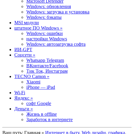
Microsoft Defender
Windows: обновления
Windows: загрузка и установка
Windows: бэкапы
MSI модули
штатное ПО Windows »
Windows: ошибки
настройки Windows
Windows: автозагрузка софта
ИИ-GPT
Cоцсети »
Whatsapp Telegram
ВКонтакте/Facebook
Тик Ток, Инстаграм
TECNO Camon »
Xiaomi
iPhone — iPad
Wi-Fi
Яндекс »
софт Google
Деньги »
Жизнь в offline
Заработок в интернете
Ваш путь:
Главная
»
Интернет в быту
,
Web дизайн, графика
,