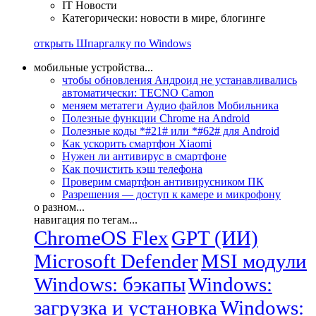
IT Новости
Категорически: новости в мире, блогинге
открыть Шпаргалку по Windows
мобильные устройства...
чтобы обновления Андроид не устанавливались
автоматически: TECNO Camon
меняем метатеги Аудио файлов Мобильника
Полезные функции Chrome на Android
Полезные коды *#21# или *#62# для Android
Как ускорить смартфон Xiaomi
Нужен ли антивирус в смартфоне
Как почистить кэш телефона
Проверим смартфон антивирусником ПК
Разрешения — доступ к камере и микрофону
о разном...
навигация по тегам...
ChromeOS Flex
GPT (ИИ)
Microsoft Defender
MSI модули
Windows: бэкапы
Windows:
загрузка и установка
Windows: