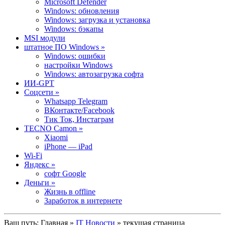
Microsoft Defender
Windows: обновления
Windows: загрузка и установка
Windows: бэкапы
MSI модули
штатное ПО Windows »
Windows: ошибки
настройки Windows
Windows: автозагрузка софта
ИИ-GPT
Cоцсети »
Whatsapp Telegram
ВКонтакте/Facebook
Тик Ток, Инстаграм
TECNO Camon »
Xiaomi
iPhone — iPad
Wi-Fi
Яндекс »
софт Google
Деньги »
Жизнь в offline
Заработок в интернете
Ваш путь:
Главная
»
IT Новости
» текущая страница