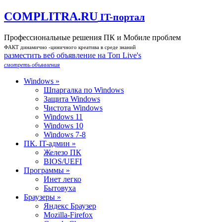
COMPLITRA.RU
IT-портал
Профессиональные решения ПК и Мобиле проблем
ФАКТ динамично -циничного креатива в среде знаний
разместить веб объявление на Toп Live's
смотреть объявления
Windows »
Шпаргалка по Windows
Защита Windows
Чистота Windows
Windows 11
Windows 10
Windows 7-8
ПК. IT-админ »
Железо ПК
BIOS/UEFI
Программы »
Инет легко
Бытовуха
Браузеры »
Яндекс Браузер
Mozilla-Firefox