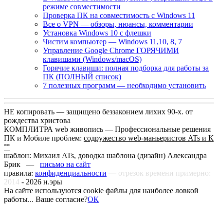
режиме совместимости
Проверка ПК на совместимость с Windows 11
Все о VPN — обзоры, нюансы, комментарии
Установка Windows 10 с флешки
Чистим компьютер — Windows 11,10, 8, 7
Управление Google Chrome ГОРЯЧИМИ
клавишами (Windows/macOS)
Горячие клавиши: полная подборка для работы за
ПК (ПОЛНЫЙ список)
7 полезных программ — необходимо установить
НЕ копировать — защищено беззаконием лихих 90-х. от
рождества христова
КОМПЛИТРА web живопись —
Профессиональные решения
ПК и Мобиле проблем:
содружество web-маньеристов ATs и К
°°
шаблон: Михаил ATs, доводка шаблона (дизайн)
Александра
Брик —
письмо на сайт
правила:
конфиденциальности
—
отрезок времени примерно:
2014
-
2026
н.эры
На сайте используются cookie файлы для наиболее ловкой
работы... Ваше согласие?
ОК