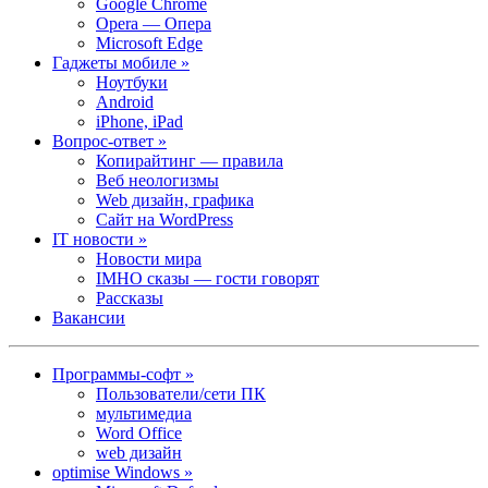
Google Chrome
Opera — Опера
Microsoft Edge
Гаджеты мобиле »
Ноутбуки
Android
iPhone, iPad
Вопрос-ответ »
Копирайтинг — правила
Веб неологизмы
Web дизайн, графика
Сайт на WordPress
IT новости »
Новости мира
IMHO сказы — гости говорят
Рассказы
Вакансии
Программы-софт »
Пользователи/сети ПК
мультимедиа
Word Office
web дизайн
optimise Windows »