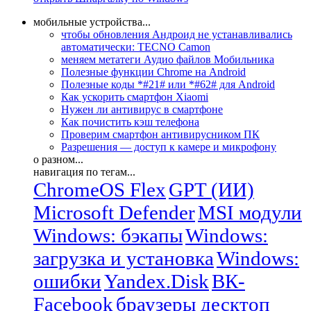
мобильные устройства...
чтобы обновления Андроид не устанавливались
автоматически: TECNO Camon
меняем метатеги Аудио файлов Мобильника
Полезные функции Chrome на Android
Полезные коды *#21# или *#62# для Android
Как ускорить смартфон Xiaomi
Нужен ли антивирус в смартфоне
Как почистить кэш телефона
Проверим смартфон антивирусником ПК
Разрешения — доступ к камере и микрофону
о разном...
навигация по тегам...
ChromeOS Flex
GPT (ИИ)
Microsoft Defender
MSI модули
Windows: бэкапы
Windows:
загрузка и установка
Windows:
ошибки
Yandex.Disk
ВК-
Facebook
браузеры десктоп