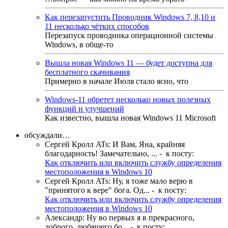
Как перезапустить Проводник Windows 7, 8,10 и
11 несколько чётких способов
Перезапуск проводника операционной системы
Windows, в обще-то
Вышла новая Windows 11 — будет доступна для
бесплатного скачивания
Примерно в начале Июля стало ясно, что
Windows-11 обретет несколько новых полезных
функций и улучшений
Как известно, вышла новая Windows 11 Microsoft
обсуждали…
Сергей Кролл ATs
:
И Вам, Яна, крайняя
благодарность! Замечательно, ...
- к посту:
Как отключить или включить службу определения
местоположения в Windows 10
Сергей Кролл ATs
:
Ну, я тоже мало верю в
"принятого к вере" бога. Од...
- к посту:
Как отключить или включить службу определения
местоположения в Windows 10
Александр
:
Ну во первых я в прекрасного,
доброго, любящего бо...
- к посту: