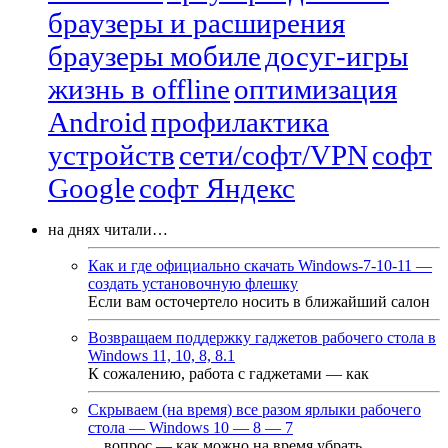
браузеры и расширения
браузеры мобиле
досуг-игры
жизнь в offline
оптимизация
Android
профилактика
устройств
сети/софт/VPN
софт
Google
софт Яндекс
на днях читали…
Как и где официально скачать Windows-7-10-11 —
создать установочную флешку
Если вам осточертело носить в ближайший салон
Возвращаем поддержку гаджетов рабочего стола в
Windows 11, 10, 8, 8.1
К сожалению, работа с гаджетами — как
Скрываем (на время) все разом ярлыки рабочего
стола — Windows 10 — 8 — 7
…вопрос — как можно на время убрать