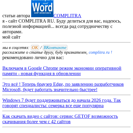
статьи автора
COMPLITRA
я - сайт COMPLITRA RU. Буду делиться для вас, надеюсь,
полезной информацией... всегда рад сотрудничеству с
авторами.
мой
сайт
ОК
ВКонтакте
мы в соцсетях:
/
расскажите о статье другу, буду признателен,
complitra.ru !
рекомендовано лично для вас:
Включаем в Google Chrome режим экономии оперативной
памяти - новая функция в обновлении
Это всё ! Теперь браузер Edge, по заявлению разработчиков
Microsoft, будет работать значительно быстрее!
Windows 7 будет поддерживаться до начала 2026 года. Так
говорят специалисты: семерка все еще популярна
Как скачать видео с сайтов: сервис GETOF возможность
скачивания более чем с 42 сайтов