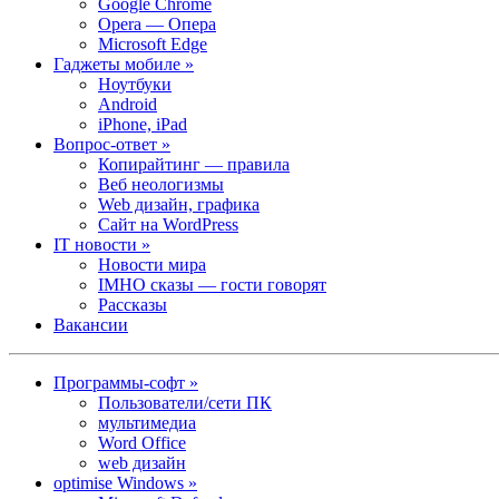
Google Chrome
Opera — Опера
Microsoft Edge
Гаджеты мобиле »
Ноутбуки
Android
iPhone, iPad
Вопрос-ответ »
Копирайтинг — правила
Веб неологизмы
Web дизайн, графика
Сайт на WordPress
IT новости »
Новости мира
IMHO сказы — гости говорят
Рассказы
Вакансии
Программы-софт »
Пользователи/сети ПК
мультимедиа
Word Office
web дизайн
optimise Windows »