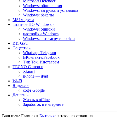
Microsoft Defender
Windows: обновления
Windows: загрузка и установка
Windows: бэкапы
MSI модули
штатное ПО Windows »
Windows: ошибки
настройки Windows
Windows: автозагрузка софта
ИИ-GPT
Cоцсети »
Whatsapp Telegram
ВКонтакте/Facebook
Тик Ток, Инстаграм
TECNO Camon »
Xiaomi
iPhone — iPad
Wi-Fi
Яндекс »
софт Google
Деньги »
Жизнь в offline
Заработок в интернете
Ваш путь:
Главная
»
Бытовуха
» текущая страница