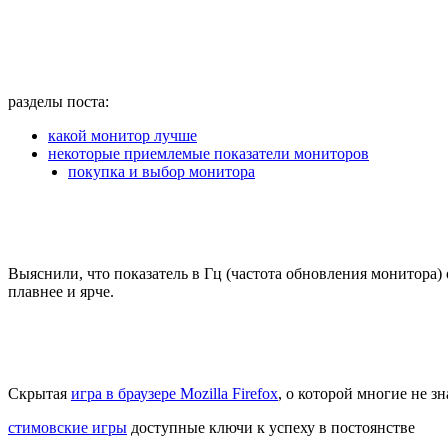
разделы поста:
какой монитор лучше
некоторые приемлемые показатели мониторов
покупка и выбор монитора
Выяснили, что показатель в Гц (частота обновления монитора) 
плавнее и ярче.
Скрытая
игра в браузере Mozilla Firefox
, о которой многие не з
стимовские игры
доступные ключи к успеху в постоянстве