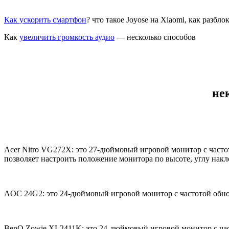
Как ускорить смартфон
? что такое Joyose на Xiaomi, как разб
Как
увеличить громкость аудио
— несколько способов
не
Acer Nitro VG272X: это 27-дюймовый игровой монитор с часто
позволяет настроить положение монитора по высоте, углу нак
AOC 24G2: это 24-дюймовый игровой монитор с частотой обнов
BenQ Zowie XL2411K: это 24-дюймовый игровой монитор с част