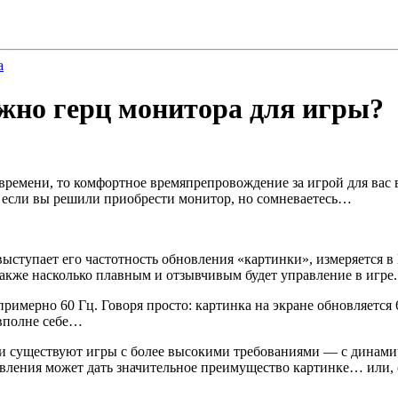
а
ужно герц монитора для игры?
времени, то комфортное времяпрепровождение за игрой для вас вс
ли если вы решили приобрести монитор, но сомневаетесь…
ступает его частотность обновления «картинки», измеряется в Г
также насколько плавным и отзывчивым будет управление в игре.
примерно 60 Гц. Говоря просто: картинка на экране обновляется
 вполне себе…
г и существуют игры с более высокими требованиями — с динами
вления может дать значительное преимущество картинке… или, с