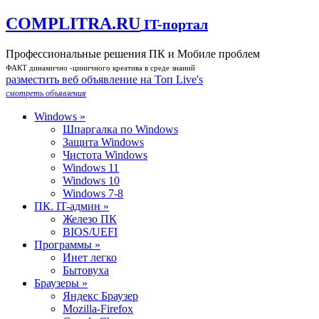
COMPLITRA.RU
IT-портал
Профессиональные решения ПК и Мобиле проблем
ФАКТ динамично -циничного креатива в среде знаний
разместить веб объявление на Toп Live's
смотреть объявления
Windows »
Шпаргалка по Windows
Защита Windows
Чистота Windows
Windows 11
Windows 10
Windows 7-8
ПК. IT-админ »
Железо ПК
BIOS/UEFI
Программы »
Инет легко
Бытовуха
Браузеры »
Яндекс Браузер
Mozilla-Firefox