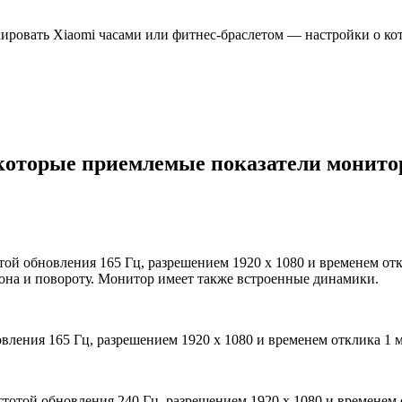
локировать Xiaomi часами или фитнес-браслетом — настройки о к
которые приемлемые показатели монито
той обновления 165 Гц, разрешением 1920 x 1080 и временем от
лона и повороту. Монитор имеет также встроенные динамики.
ления 165 Гц, разрешением 1920 x 1080 и временем отклика 1 
отой обновления 240 Гц, разрешением 1920 x 1080 и временем 