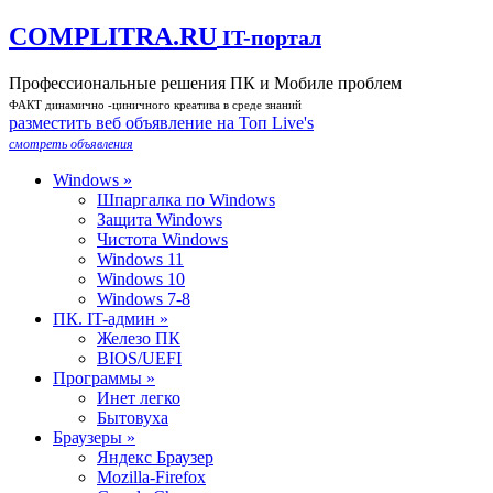
COMPLITRA.RU
IT-портал
Профессиональные решения ПК и Мобиле проблем
ФАКТ динамично -циничного креатива в среде знаний
разместить веб объявление на Toп Live's
смотреть объявления
Windows »
Шпаргалка по Windows
Защита Windows
Чистота Windows
Windows 11
Windows 10
Windows 7-8
ПК. IT-админ »
Железо ПК
BIOS/UEFI
Программы »
Инет легко
Бытовуха
Браузеры »
Яндекс Браузер
Mozilla-Firefox