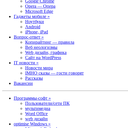
Google Chrome
Opera — Опера
Microsoft Edge
Гаджеты мобиле »
Ноутбуки
Android
iPhone, iPad
Вопрос-ответ »
Копирайтинг — правила
Веб неологизмы
Web дизайн, графика
Сайт на WordPress
IT новости »
Новости мира
IMHO сказы — гости говорят
Рассказы
Вакансии
Программы-софт »
Пользователи/сети ПК
мультимедиа
Word Office
web дизайн
optimise Windows »