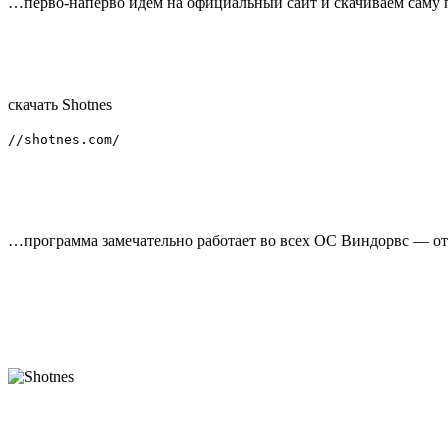
…перво-наперво идём на официальный сайт и скачиваем саму 
скачать Shotnes
//shotnes.com/
…программа замечательно работает во всех ОС Виндорвс — от