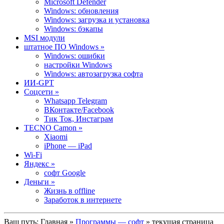
Microsoft Defender
Windows: обновления
Windows: загрузка и установка
Windows: бэкапы
MSI модули
штатное ПО Windows »
Windows: ошибки
настройки Windows
Windows: автозагрузка софта
ИИ-GPT
Cоцсети »
Whatsapp Telegram
ВКонтакте/Facebook
Тик Ток, Инстаграм
TECNO Camon »
Xiaomi
iPhone — iPad
Wi-Fi
Яндекс »
софт Google
Деньги »
Жизнь в offline
Заработок в интернете
Ваш путь:
Главная
»
Программы — софт
» текущая страница