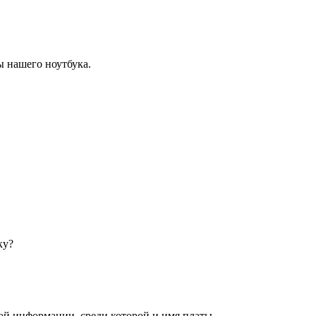
ы нашего ноутбука.
ной информации, среди которой и имя платы…