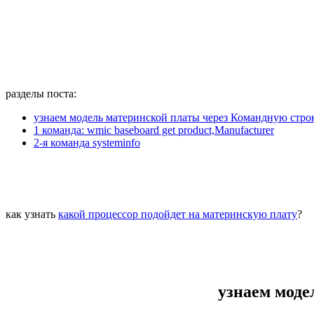
разделы поста:
узнаем модель материнской платы через Командную стро
1 команда: wmic baseboard get product,Manufacturer
2-я команда systeminfo
как узнать
какой процессор подойдет на материнскую плату
?
узнаем моде