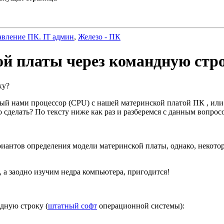
авление ПК. IT админ
,
Железо - ПК
ой платы через командную стр
ый нами процессор (CPU) с нашей материнской платой ПК , или 
о сделать? По тексту ниже как раз и разберемся с данным вопрос
риантов определения модели материнской платы, однако, некото
а заодно изучим недра компьютера, пригодится!
ндную строку (
штатный софт
операционной системы):