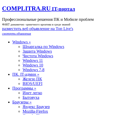
COMPLITRA.RU
IT-портал
Профессиональные решения ПК и Мобиле проблем
ФАКТ динамично -циничного креатива в среде знаний
разместить веб объявление на Toп Live's
смотреть объявления
Windows »
Шпаргалка по Windows
Защита Windows
Чистота Windows
Windows 11
Windows 10
Windows 7-8
ПК. IT-админ »
Железо ПК
BIOS/UEFI
Программы »
Инет легко
Бытовуха
Браузеры »
Яндекс Браузер
Mozilla-Firefox