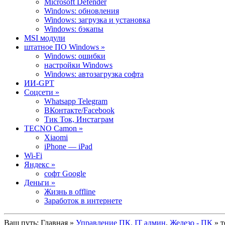
Microsoft Defender
Windows: обновления
Windows: загрузка и установка
Windows: бэкапы
MSI модули
штатное ПО Windows »
Windows: ошибки
настройки Windows
Windows: автозагрузка софта
ИИ-GPT
Cоцсети »
Whatsapp Telegram
ВКонтакте/Facebook
Тик Ток, Инстаграм
TECNO Camon »
Xiaomi
iPhone — iPad
Wi-Fi
Яндекс »
софт Google
Деньги »
Жизнь в offline
Заработок в интернете
Ваш путь:
Главная
»
Управление ПК. IT админ
,
Железо - ПК
» т