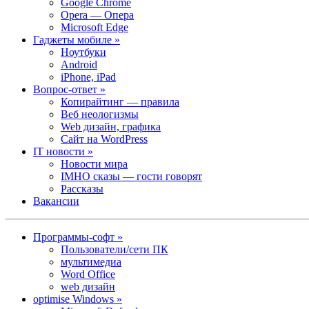
Google Chrome
Opera — Опера
Microsoft Edge
Гаджеты мобиле »
Ноутбуки
Android
iPhone, iPad
Вопрос-ответ »
Копирайтинг — правила
Веб неологизмы
Web дизайн, графика
Сайт на WordPress
IT новости »
Новости мира
IMHO сказы — гости говорят
Рассказы
Вакансии
Программы-софт »
Пользователи/сети ПК
мультимедиа
Word Office
web дизайн
optimise Windows »