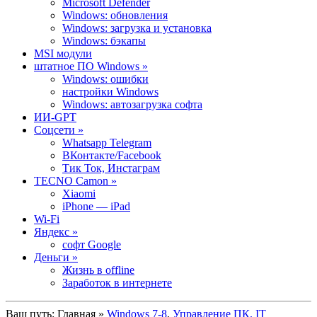
Microsoft Defender
Windows: обновления
Windows: загрузка и установка
Windows: бэкапы
MSI модули
штатное ПО Windows »
Windows: ошибки
настройки Windows
Windows: автозагрузка софта
ИИ-GPT
Cоцсети »
Whatsapp Telegram
ВКонтакте/Facebook
Тик Ток, Инстаграм
TECNO Camon »
Xiaomi
iPhone — iPad
Wi-Fi
Яндекс »
софт Google
Деньги »
Жизнь в offline
Заработок в интернете
Ваш путь:
Главная
»
Windows 7-8
,
Управление ПК. IT