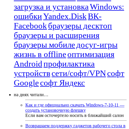
загрузка и установка
Windows:
ошибки
Yandex.Disk
ВК-
Facebook
браузеры десктоп
браузеры и расширения
браузеры мобиле
досуг-игры
жизнь в offline
оптимизация
Android
профилактика
устройств
сети/софт/VPN
софт
Google
софт Яндекс
на днях читали…
Как и где официально скачать Windows-7-10-11 —
создать установочную флешку
Если вам осточертело носить в ближайший салон
Возвращаем поддержку гаджетов рабочего стола в