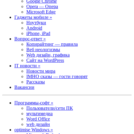
Google Chrome
Opera — Опера
Microsoft Edge
Гаджеты мобиле »
Ноутбуки
Android
iPhone, iPad
Вопрос-ответ »
Копирайтинг — правила
Веб неологизмы
Web дизайн, графика
Сайт на WordPress
IT новости »
Новости мира
IMHO сказы — гости говорят
Рассказы
Вакансии
Программы-софт »
Пользователи/сети ПК
мультимедиа
Word Office
web дизайн
optimise Windows »