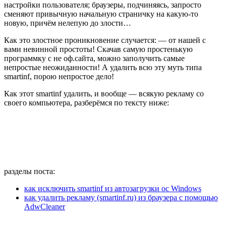
настройки пользователя; браузеры, подчиняясь, запросто
сменяют привычную начальную страничку на какую-то
новую, причём нелепую до злости…
Как это злостное проникновение случается: — от нашей с
вами невинной простоты! Скачав самую простенькую
программку с не оф.сайта, можно заполучить самые
непростые неожиданности! А удалить всю эту муть типа
smartinf, порою непростое дело!
Как этот smartinf удалить, и вообще — всякую рекламу со
своего компьютера, разберёмся по тексту ниже:
разделы поста:
как исключить smartinf из автозагрузки ос Windows
как удалить рекламу (smartinf.ru) из браузера с помощью
AdwCleaner