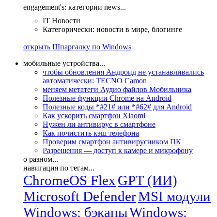
engagement's: категории news...
IT Новости
Категорически: новости в мире, блогинге
открыть Шпаргалку по Windows
мобильные устройства...
чтобы обновления Андроид не устанавливались
автоматически: TECNO Camon
меняем метатеги Аудио файлов Мобильника
Полезные функции Chrome на Android
Полезные коды *#21# или *#62# для Android
Как ускорить смартфон Xiaomi
Нужен ли антивирус в смартфоне
Как почистить кэш телефона
Проверим смартфон антивирусником ПК
Разрешения — доступ к камере и микрофону
о разном...
навигация по тегам...
ChromeOS Flex
GPT (ИИ)
Microsoft Defender
MSI модули
Windows: бэкапы
Windows: