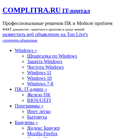
COMPLITRA.RU
IT-портал
Профессиональные решения ПК и Мобиле проблем
ФАКТ динамично -циничного креатива в среде знаний
разместить веб объявление на Toп Live's
смотреть объявления
Windows »
Шпаргалка по Windows
Защита Windows
Чистота Windows
Windows 11
Windows 10
Windows 7-8
ПК. IT-админ »
Железо ПК
BIOS/UEFI
Программы »
Инет легко
Бытовуха
Браузеры »
Яндекс Браузер
Mozilla-Firefox