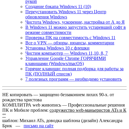
рукой
Создание бэкапа Windows 11 (10)
Переустановить Windows 11 через Центр
обновления Windows
Чистота Windows, ускорение, настройка от А до Я
В Windows 11 можно запустить устаревший софт в
режиме совместимости
Проверка ПК на совместимость с Windows 11
Все о VPN — обзоры, нюансы, комментарии
Установка Windows 10 с флешки
Чистим компьютер — Windows 11,10, 8, 7
Управление Google Chrome ГОРЯЧИМИ
клавишами (Windows/macOS)
Горячие клавиши: полная подборка для работы за
ПК (ПОЛНЫЙ список)
7 полезных программ — необходимо установить
НЕ копировать — защищено беззаконием лихих 90-х. от
рождества христова
КОМПЛИТРА web живопись —
Профессиональные решения
ПК и Мобиле проблем:
содружество web-маньеристов ATs и К
°°
шаблон: Михаил ATs, доводка шаблона (дизайн)
Александра
Брик —
письмо на сайт