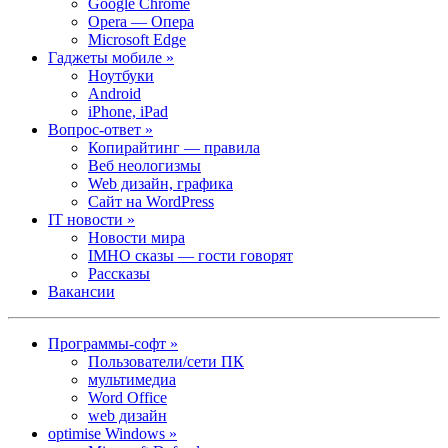
Google Chrome
Opera — Опера
Microsoft Edge
Гаджеты мобиле »
Ноутбуки
Android
iPhone, iPad
Вопрос-ответ »
Копирайтинг — правила
Веб неологизмы
Web дизайн, графика
Сайт на WordPress
IT новости »
Новости мира
IMHO сказы — гости говорят
Рассказы
Вакансии
Программы-софт »
Пользователи/сети ПК
мультимедиа
Word Office
web дизайн
optimise Windows »