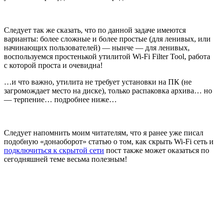
Следует так же сказать, что по данной задаче имеются
варианты: более сложные и более простые (для ленивых, или
начинающих пользователей) — нынче — для ленивых,
воспользуемся простенькой утилитой Wi-Fi Filter Tool, работа
с которой проста и очевидна!
…и что важно, утилита не требует установки на ПК (не
загромождает место на диске), только распаковка архива… но
— терпение… подробнее ниже…
Следует напомнить моим читателям, что я ранее уже писал
подобную «донаоборот» статью о том, как скрыть Wi-Fi сеть и
подключиться к скрытой сети
пост также может оказаться по
сегодняшней теме весьма полезным!