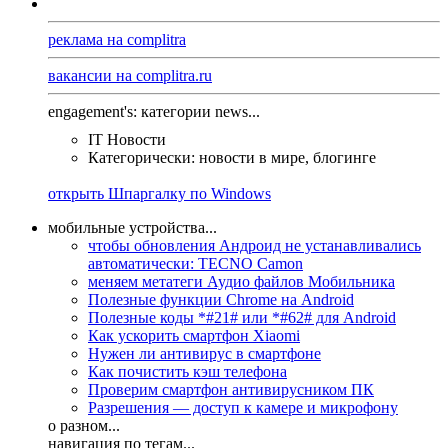
реклама на complitra
вакансии на complitra.ru
engagement's: категории news...
IT Новости
Категорически: новости в мире, блогинге
открыть Шпаргалку по Windows
мобильные устройства...
чтобы обновления Андроид не устанавливались
автоматически: TECNO Camon
меняем метатеги Аудио файлов Мобильника
Полезные функции Chrome на Android
Полезные коды *#21# или *#62# для Android
Как ускорить смартфон Xiaomi
Нужен ли антивирус в смартфоне
Как почистить кэш телефона
Проверим смартфон антивирусником ПК
Разрешения — доступ к камере и микрофону
о разном...
навигация по тегам...