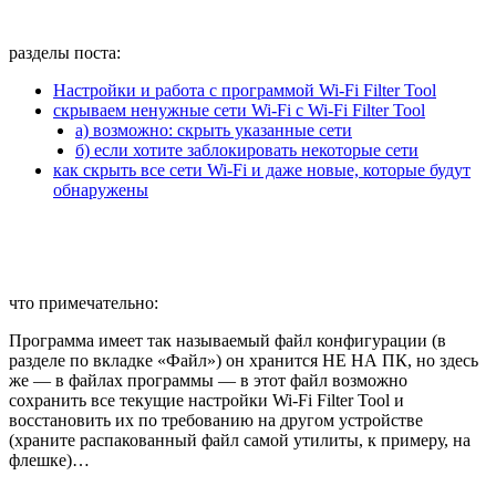
разделы поста:
Настройки и работа с программой Wi-Fi Filter Tool
скрываем ненужные сети Wi-Fi с Wi-Fi Filter Tool
а) возможно: скрыть указанные сети
б) если хотите заблокировать некоторые сети
как скрыть все сети Wi-Fi и даже новые, которые будут
обнаружены
что примечательно:
Программа имеет так называемый файл конфигурации (в
разделе по вкладке «Файл») он хранится НЕ НА ПК, но здесь
же — в файлах программы — в этот файл возможно
сохранить все текущие настройки Wi-Fi Filter Tool и
восстановить их по требованию на другом устройстве
(храните распакованный файл самой утилиты, к примеру, на
флешке)…