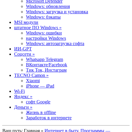
Microsoft Defender
Windows: обновления
Windows: загрузка и установка
Windows: бэкапы
MSI модули
штатное ПО Windows »
Windows: ошибки
настройки Windows
Windows: автозагрузка софта
ИИ-GPT
Cоцсети »
Whatsapp Telegram
ВКонтакте/Facebook
Тик Ток, Инстаграм
TECNO Camon »
Xiaomi
iPhone — iPad
Wi-Fi
Яндекс »
софт Google
Деньги »
Жизнь в offline
Заработок в интернете
Ваш путь:
Главная
»
Интернет в быту
,
Программы —