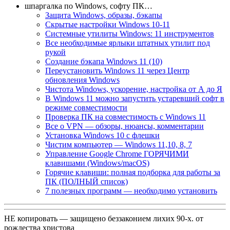
шпаргалка по Windows, софту ПК…
Защита Windows, образы, бэкапы
Скрытые настройки Windows 10-11
Системные утилиты Windows: 11 инструментов
Все необходимые ярлыки штатных утилит под
рукой
Создание бэкапа Windows 11 (10)
Переустановить Windows 11 через Центр
обновления Windows
Чистота Windows, ускорение, настройка от А до Я
В Windows 11 можно запустить устаревший софт в
режиме совместимости
Проверка ПК на совместимость с Windows 11
Все о VPN — обзоры, нюансы, комментарии
Установка Windows 10 с флешки
Чистим компьютер — Windows 11,10, 8, 7
Управление Google Chrome ГОРЯЧИМИ
клавишами (Windows/macOS)
Горячие клавиши: полная подборка для работы за
ПК (ПОЛНЫЙ список)
7 полезных программ — необходимо установить
НЕ копировать — защищено беззаконием лихих 90-х. от
рождества христова