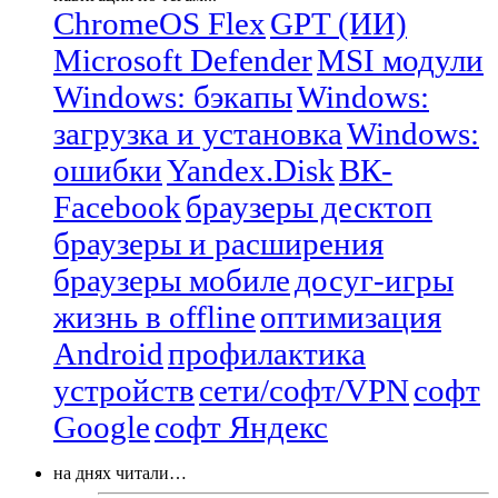
ChromeOS Flex
GPT (ИИ)
Microsoft Defender
MSI модули
Windows: бэкапы
Windows:
загрузка и установка
Windows:
ошибки
Yandex.Disk
ВК-
Facebook
браузеры десктоп
браузеры и расширения
браузеры мобиле
досуг-игры
жизнь в offline
оптимизация
Android
профилактика
устройств
сети/софт/VPN
софт
Google
софт Яндекс
на днях читали…