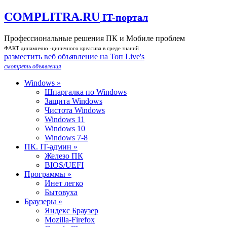
COMPLITRA.RU
IT-портал
Профессиональные решения ПК и Мобиле проблем
ФАКТ динамично -циничного креатива в среде знаний
разместить веб объявление на Toп Live's
смотреть объявления
Windows »
Шпаргалка по Windows
Защита Windows
Чистота Windows
Windows 11
Windows 10
Windows 7-8
ПК. IT-админ »
Железо ПК
BIOS/UEFI
Программы »
Инет легко
Бытовуха
Браузеры »
Яндекс Браузер
Mozilla-Firefox