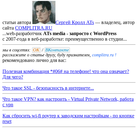
статьи автора
Сергей Кролл ATs
— владелец, автор
cайта
COMPLITRA.RU
...web-разработчик
ATs media - запросто с WordPress
с 2007-года в веб-разработке: преимущественно в студии...
ОК
ВКонтакте
мы в соцсетях:
/
расскажите о статье другу, буду признателен,
complitra.ru !
рекомендовано лично для вас:
Полезная комбинация *#06# на телефоне! что она означает?
Для чего?
Что такое SSL - безопасность в интернете...
Что такое VPN? как настроить - Virtual Private Network, работа
с vpn
Как сбросить wi-fi роутер к заводским настройкам - по кнопке
reset