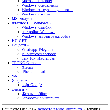
Microsoft Defender
Windows: обновления
Windows: загрузка и установка
Windows: бэкапы
MSI модули
штатное ПО Windows »
Windows: ошибки
настройки Windows
Windows: автозагрузка софта
ИИ-GPT
Cоцсети »
Whatsapp Telegram
ВКонтакте/Facebook
Тик Ток, Инстаграм
TECNO Camon »
Xiaomi
iPhone — iPad
Wi-Fi
Яндекс »
софт Google
Деньги »
Жизнь в offline
Заработок в интернете
Ваш путь:
Главная
»
Запросто в мире интернета
» текущая