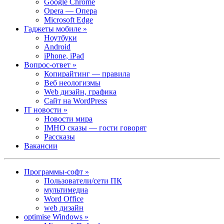
Google Chrome
Opera — Опера
Microsoft Edge
Гаджеты мобиле »
Ноутбуки
Android
iPhone, iPad
Вопрос-ответ »
Копирайтинг — правила
Веб неологизмы
Web дизайн, графика
Сайт на WordPress
IT новости »
Новости мира
IMHO сказы — гости говорят
Рассказы
Вакансии
Программы-софт »
Пользователи/сети ПК
мультимедиа
Word Office
web дизайн
optimise Windows »