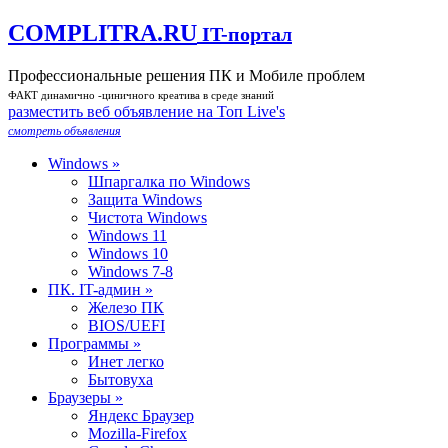
COMPLITRA.RU
IT-портал
Профессиональные решения ПК и Мобиле проблем
ФАКТ динамично -циничного креатива в среде знаний
разместить веб объявление на Toп Live's
смотреть объявления
Windows »
Шпаргалка по Windows
Защита Windows
Чистота Windows
Windows 11
Windows 10
Windows 7-8
ПК. IT-админ »
Железо ПК
BIOS/UEFI
Программы »
Инет легко
Бытовуха
Браузеры »
Яндекс Браузер
Mozilla-Firefox