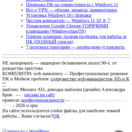
Проверка ПК на совместимость с Windows 11
Все о VPN — обзоры, нюансы, комментарии
Установка Windows 10 с флешки
Чистим компьютер — Windows 11,10, 8, 7
Управление Google Chrome ГОРЯЧИМИ
клавишами (Windows/macOS)
Горячие клавиши: полная подборка для работы за
ПК (ПОЛНЫЙ список)
7 полезных программ — необходимо установить
НЕ копировать — защищено беззаконием лихих 90-х. от
рождества христова
КОМПЛИТРА web живопись —
Профессиональные решения
ПК и Мобиле проблем:
содружество web-маньеристов ATs и К
°°
шаблон: Михаил ATs, доводка шаблона (дизайн)
Александра
Брик —
письмо на сайт
правила:
конфиденциальности
—
отрезок времени примерно:
2014
-
2026
н.эры
На сайте используются cookie файлы для наиболее ловкой
работы... Ваше согласие?
ОК