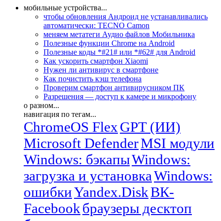
мобильные устройства...
чтобы обновления Андроид не устанавливались
автоматически: TECNO Camon
меняем метатеги Аудио файлов Мобильника
Полезные функции Chrome на Android
Полезные коды *#21# или *#62# для Android
Как ускорить смартфон Xiaomi
Нужен ли антивирус в смартфоне
Как почистить кэш телефона
Проверим смартфон антивирусником ПК
Разрешения — доступ к камере и микрофону
о разном...
навигация по тегам...
ChromeOS Flex
GPT (ИИ)
Microsoft Defender
MSI модули
Windows: бэкапы
Windows:
загрузка и установка
Windows:
ошибки
Yandex.Disk
ВК-
Facebook
браузеры десктоп