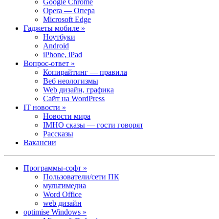
Google Chrome
Opera — Опера
Microsoft Edge
Гаджеты мобиле »
Ноутбуки
Android
iPhone, iPad
Вопрос-ответ »
Копирайтинг — правила
Веб неологизмы
Web дизайн, графика
Сайт на WordPress
IT новости »
Новости мира
IMHO сказы — гости говорят
Рассказы
Вакансии
Программы-софт »
Пользователи/сети ПК
мультимедиа
Word Office
web дизайн
optimise Windows »