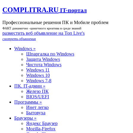
COMPLITRA.RU
IT-портал
Профессиональные решения ПК и Мобиле проблем
ФАКТ динамично -циничного креатива в среде знаний
разместить веб объявление на Toп Live's
смотреть объявления
Windows »
Шпаргалка по Windows
Защита Windows
Чистота Windows
Windows 11
Windows 10
Windows 7-8
ПК. IT-админ »
Железо ПК
BIOS/UEFI
Программы »
Инет легко
Бытовуха
Браузеры »
Яндекс Браузер
Mozilla-Firefox