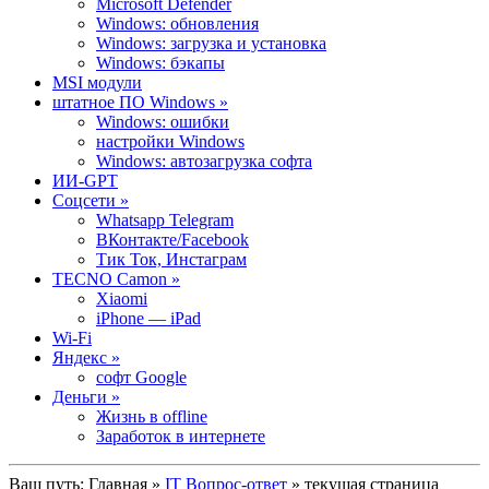
Microsoft Defender
Windows: обновления
Windows: загрузка и установка
Windows: бэкапы
MSI модули
штатное ПО Windows »
Windows: ошибки
настройки Windows
Windows: автозагрузка софта
ИИ-GPT
Cоцсети »
Whatsapp Telegram
ВКонтакте/Facebook
Тик Ток, Инстаграм
TECNO Camon »
Xiaomi
iPhone — iPad
Wi-Fi
Яндекс »
софт Google
Деньги »
Жизнь в offline
Заработок в интернете
Ваш путь:
Главная
»
IT Вопрос-ответ
» текущая страница