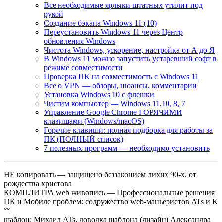
Все необходимые ярлыки штатных утилит под
рукой
Создание бэкапа Windows 11 (10)
Переустановить Windows 11 через Центр
обновления Windows
Чистота Windows, ускорение, настройка от А до Я
В Windows 11 можно запустить устаревший софт в
режиме совместимости
Проверка ПК на совместимость с Windows 11
Все о VPN — обзоры, нюансы, комментарии
Установка Windows 10 с флешки
Чистим компьютер — Windows 11,10, 8, 7
Управление Google Chrome ГОРЯЧИМИ
клавишами (Windows/macOS)
Горячие клавиши: полная подборка для работы за
ПК (ПОЛНЫЙ список)
7 полезных программ — необходимо установить
НЕ копировать — защищено беззаконием лихих 90-х. от
рождества христова
КОМПЛИТРА web живопись —
Профессиональные решения
ПК и Мобиле проблем:
содружество web-маньеристов ATs и К
°°
шаблон: Михаил ATs, доводка шаблона (дизайн)
Александра