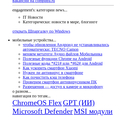
вакансии на complitra.ru
engagement's: категории news...
IT Новости
Категорически: новости в мире, блогинге
открыть Шпаргалку по Windows
мобильные устройства...
чтобы обновления Андроид не устанавливались
автоматически: TECNO Camon
меняем метатеги Аудио файлов Мобильника
Полезные функции Chrome на Android
Полезные коды *#21# или *#62# для Android
Как ускорить смартфон Xiaomi
Нужен ли антивирус в смартфоне
Как почистить кэш телефона
Проверим смартфон антивирусником ПК
Разрешения — доступ к камере и микрофону
о разном...
навигация по тегам...
ChromeOS Flex
GPT (ИИ)
Microsoft Defender
MSI модули