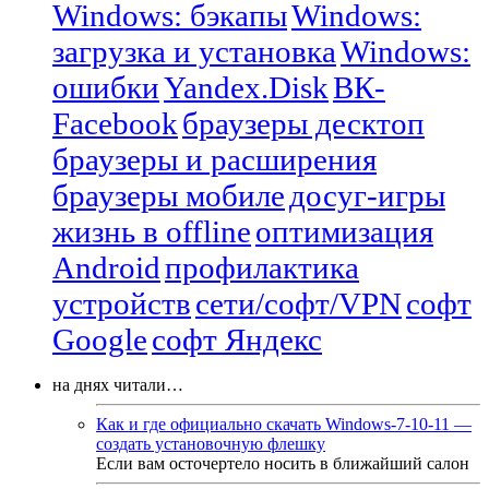
Windows: бэкапы
Windows:
загрузка и установка
Windows:
ошибки
Yandex.Disk
ВК-
Facebook
браузеры десктоп
браузеры и расширения
браузеры мобиле
досуг-игры
жизнь в offline
оптимизация
Android
профилактика
устройств
сети/софт/VPN
софт
Google
софт Яндекс
на днях читали…
Как и где официально скачать Windows-7-10-11 —
создать установочную флешку
Если вам осточертело носить в ближайший салон