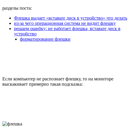
разделы поста:
Флешка выдает «вставьте диск в устройство» что делать
из-за чего операционная система не видит флешку
решаем ошибку: не работает флешка, вставьте диск в
устройство
форматирование флешки
Если компьютер не распознает флешку, то на мониторе
выскакивает примерно такая подсказка: