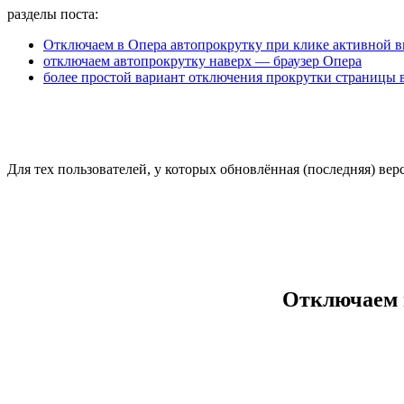
разделы поста:
Отключаем в Опера автопрокрутку при клике активной в
отключаем автопрокрутку наверх — браузер Опера
более простой вариант отключения прокрутки страницы в
Для тех пользователей, у которых обновлённая (последняя) вер
Отключаем 