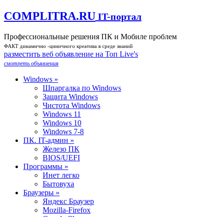
COMPLITRA.RU
IT-портал
Профессиональные решения ПК и Мобиле проблем
ФАКТ динамично -циничного креатива в среде знаний
разместить веб объявление на Toп Live's
смотреть объявления
Windows »
Шпаргалка по Windows
Защита Windows
Чистота Windows
Windows 11
Windows 10
Windows 7-8
ПК. IT-админ »
Железо ПК
BIOS/UEFI
Программы »
Инет легко
Бытовуха
Браузеры »
Яндекс Браузер
Mozilla-Firefox