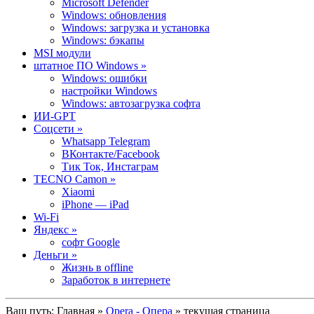
Microsoft Defender
Windows: обновления
Windows: загрузка и установка
Windows: бэкапы
MSI модули
штатное ПО Windows »
Windows: ошибки
настройки Windows
Windows: автозагрузка софта
ИИ-GPT
Cоцсети »
Whatsapp Telegram
ВКонтакте/Facebook
Тик Ток, Инстаграм
TECNO Camon »
Xiaomi
iPhone — iPad
Wi-Fi
Яндекс »
софт Google
Деньги »
Жизнь в offline
Заработок в интернете
Ваш путь:
Главная
»
Opera - Опера
» текущая страница