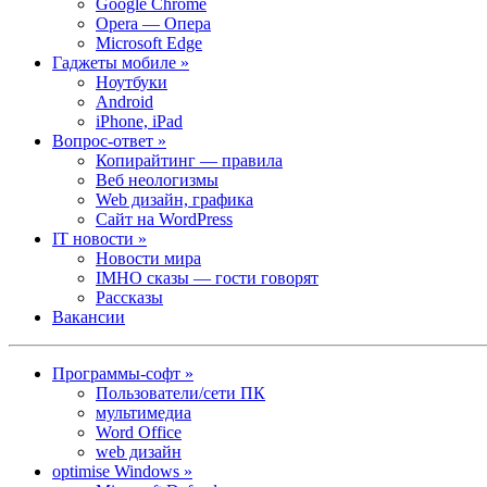
Google Chrome
Opera — Опера
Microsoft Edge
Гаджеты мобиле »
Ноутбуки
Android
iPhone, iPad
Вопрос-ответ »
Копирайтинг — правила
Веб неологизмы
Web дизайн, графика
Сайт на WordPress
IT новости »
Новости мира
IMHO сказы — гости говорят
Рассказы
Вакансии
Программы-софт »
Пользователи/сети ПК
мультимедиа
Word Office
web дизайн
optimise Windows »