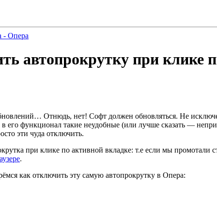
a - Опера
ить автопрокрутку при клике п
о обновлений… Отнюдь, нет! Софт должен обновляться. Не исклю
т в его функционал такие неудобные (или лучше сказать — непри
осто эти чуда отключить.
окрутка при клике по активной вкладке: т.е если мы промотали 
аузере
.
рёмся как отключить эту самую автопрокрутку в Опера: