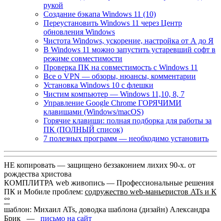
рукой
Создание бэкапа Windows 11 (10)
Переустановить Windows 11 через Центр
обновления Windows
Чистота Windows, ускорение, настройка от А до Я
В Windows 11 можно запустить устаревший софт в
режиме совместимости
Проверка ПК на совместимость с Windows 11
Все о VPN — обзоры, нюансы, комментарии
Установка Windows 10 с флешки
Чистим компьютер — Windows 11,10, 8, 7
Управление Google Chrome ГОРЯЧИМИ
клавишами (Windows/macOS)
Горячие клавиши: полная подборка для работы за
ПК (ПОЛНЫЙ список)
7 полезных программ — необходимо установить
НЕ копировать — защищено беззаконием лихих 90-х. от
рождества христова
КОМПЛИТРА web живопись —
Профессиональные решения
ПК и Мобиле проблем:
содружество web-маньеристов ATs и К
°°
шаблон: Михаил ATs, доводка шаблона (дизайн)
Александра
Брик —
письмо на сайт