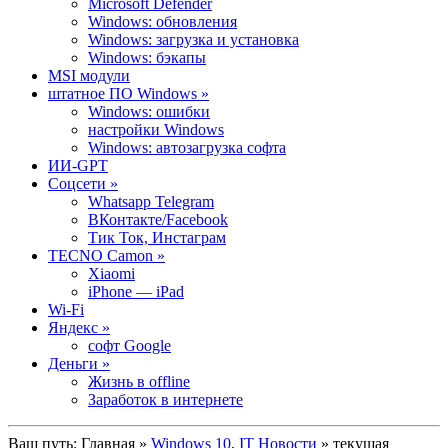
Microsoft Defender
Windows: обновления
Windows: загрузка и установка
Windows: бэкапы
MSI модули
штатное ПО Windows »
Windows: ошибки
настройки Windows
Windows: автозагрузка софта
ИИ-GPT
Cоцсети »
Whatsapp Telegram
ВКонтакте/Facebook
Тик Ток, Инстаграм
TECNO Camon »
Xiaomi
iPhone — iPad
Wi-Fi
Яндекс »
софт Google
Деньги »
Жизнь в offline
Заработок в интернете
Ваш путь:
Главная
»
Windows 10
,
IT Новости
» текущая