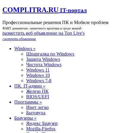
COMPLITRA.RU
IT-портал
Профессиональные решения ПК и Мобиле проблем
ФАКТ динамично -циничного креатива в среде знаний
разместить веб объявление на Toп Live's
смотреть объявления
Windows »
Шпаргалка по Windows
Защита Windows
Чистота Windows
Windows 11
Windows 10
Windows 7-8
ПК. IT-админ »
Железо ПК
BIOS/UEFI
Программы »
Инет легко
Бытовуха
Браузеры »
Яндекс Браузер
Mozilla-Firefox