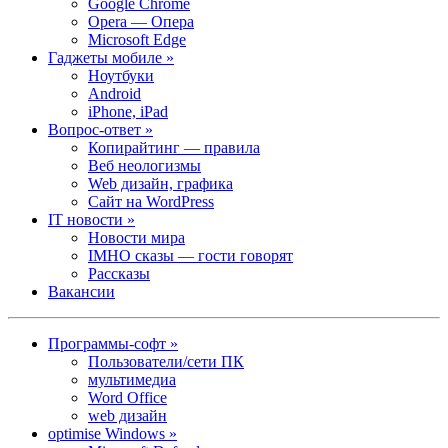
Google Chrome
Opera — Опера
Microsoft Edge
Гаджеты мобиле »
Ноутбуки
Android
iPhone, iPad
Вопрос-ответ »
Копирайтинг — правила
Веб неологизмы
Web дизайн, графика
Сайт на WordPress
IT новости »
Новости мира
IMHO сказы — гости говорят
Рассказы
Вакансии
Программы-софт »
Пользователи/сети ПК
мультимедиа
Word Office
web дизайн
optimise Windows »