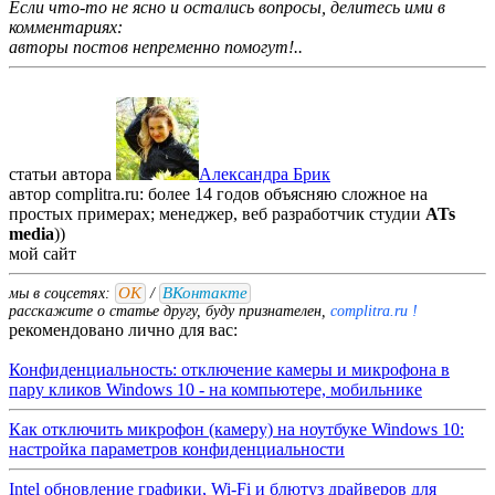
Если что-то не ясно и остались вопросы, делитесь ими в
комментариях:
авторы постов непременно помогут!..
статьи автора
Александра Брик
автор complitra.ru: более 14 годов объясняю сложное на
простых примерах; менеджер, веб разработчик студии
ATs
media
))
мой
сайт
ОК
ВКонтакте
мы в соцсетях:
/
расскажите о статье другу, буду признателен,
complitra.ru !
рекомендовано лично для вас:
Конфиденциальность: отключение камеры и микрофона в
пару кликов Windows 10 - на компьютере, мобильнике
Как отключить микрофон (камеру) на ноутбуке Windows 10:
настройка параметров конфиденциальности
Intel обновление графики, Wi-Fi и блютуз драйверов для