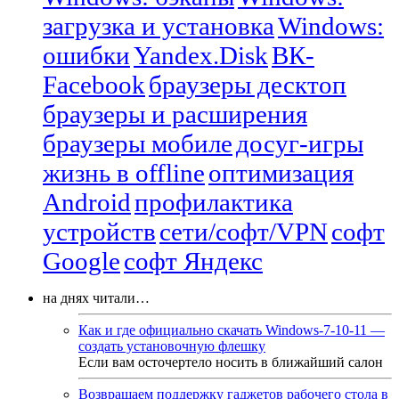
загрузка и установка
Windows:
ошибки
Yandex.Disk
ВК-
Facebook
браузеры десктоп
браузеры и расширения
браузеры мобиле
досуг-игры
жизнь в offline
оптимизация
Android
профилактика
устройств
сети/софт/VPN
софт
Google
софт Яндекс
на днях читали…
Как и где официально скачать Windows-7-10-11 —
создать установочную флешку
Если вам осточертело носить в ближайший салон
Возвращаем поддержку гаджетов рабочего стола в