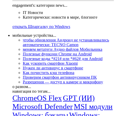
engagement's: категории news...
IT Новости
Категорически: новости в мире, блогинге
открыть Шпаргалку по Windows
мобильные устройства...
чтобы обновления Андроид не устанавливались
автоматически: TECNO Camon
меняем метатеги Аудио файлов Мобильника
Полезные функции Chrome на Android
Полезные коды *#21# или *#62# для Android
Как ускорить смартфон Xiaomi
Нужен ли антивирус в смартфоне
Как почистить кэш телефона
Проверим смартфон антивирусником ПК
Разрешения — доступ к камере и микрофону
о разном...
навигация по тегам...
ChromeOS Flex
GPT (ИИ)
Microsoft Defender
MSI модули
Windows: бэкапы
Windows: