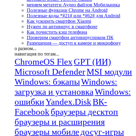
меняем метатеги Аудио файлов Мобильника
Полезные функции Chrome на Android
Полезные коды *#21# или *#62# для Android
Как ускорить смартфон Xiaomi
Нужен ли антивирус в смартфоне
Как почистить кэш телефона
Проверим смартфон антивирусником ПК
Разрешения — доступ к камере и микрофону
о разном...
навигация по тегам...
ChromeOS Flex
GPT (ИИ)
Microsoft Defender
MSI модули
Windows: бэкапы
Windows:
загрузка и установка
Windows:
ошибки
Yandex.Disk
ВК-
Facebook
браузеры десктоп
браузеры и расширения
браузеры мобиле
досуг-игры