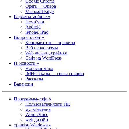
Google Chrome
Opera — Опера
Microsoft Edge
Гаджеты мобиле »
Ноутбуки
Android
iPhone, iPad
Вопрос-ответ »
Копирайтинг — правила
Веб неологизмы
Web дизайн, графика
Сайт на WordPress
IT новости »
Новости мира
IMHO сказы — гости говорят
Рассказы
Вакансии
Программы-софт »
Пользователи/сети ПК
мультимедиа
Word Office
web дизайн
optimise Windows »