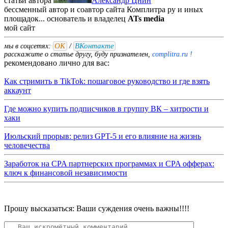
статьи автора
Александр Цнин
бессменный автор и соавтор сайта Комплитра ру и иных
площадок... основатель и владелец
ATs media
мой
сайт
ОК
ВКонтакте
мы в соцсетях:
/
расскажите о статье другу, буду признателен,
complitra.ru !
рекомендовано лично для вас:
Как стримить в TikTok: пошаговое руководство и где взять
аккаунт
Где можно купить подписчиков в группу ВК – хитрости и
хаки
Июльский прорыв: релиз GPT-5 и его влияние на жизнь
человечества
Заработок на CPA партнерских программах и CPA офферах:
ключ к финансовой независимости
Прошу высказаться: Ваши суждения очень важны!!!!