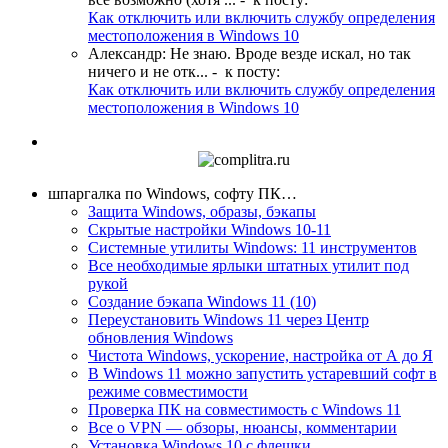
Как отключить или включить службу определения
местоположения в Windows 10
Александр
:
Не знаю. Вроде везде искал, но так
ничего и не отк...
- к посту:
Как отключить или включить службу определения
местоположения в Windows 10
шпаргалка по Windows, софту ПК…
Защита Windows, образы, бэкапы
Скрытые настройки Windows 10-11
Системные утилиты Windows: 11 инструментов
Все необходимые ярлыки штатных утилит под
рукой
Создание бэкапа Windows 11 (10)
Переустановить Windows 11 через Центр
обновления Windows
Чистота Windows, ускорение, настройка от А до Я
В Windows 11 можно запустить устаревший софт в
режиме совместимости
Проверка ПК на совместимость с Windows 11
Все о VPN — обзоры, нюансы, комментарии
Установка Windows 10 с флешки