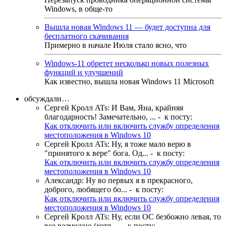
Windows, в обще-то
Вышла новая Windows 11 — будет доступна для
бесплатного скачивания
Примерно в начале Июля стало ясно, что
Windows-11 обретет несколько новых полезных
функций и улучшений
Как известно, вышла новая Windows 11 Microsoft
обсуждали…
Сергей Кролл ATs
:
И Вам, Яна, крайняя
благодарность! Замечательно, ...
- к посту:
Как отключить или включить службу определения
местоположения в Windows 10
Сергей Кролл ATs
:
Ну, я тоже мало верю в
"принятого к вере" бога. Од...
- к посту:
Как отключить или включить службу определения
местоположения в Windows 10
Александр
:
Ну во первых я в прекрасного,
доброго, любящего бо...
- к посту:
Как отключить или включить службу определения
местоположения в Windows 10
Сергей Кролл ATs
:
Ну, если ОС безбожно левая, то
все возможно (хотя ...
- к посту: