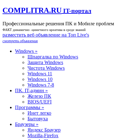
COMPLITRA.RU
IT-портал
Профессиональные решения ПК и Мобиле проблем
ФАКТ динамично -циничного креатива в среде знаний
разместить веб объявление на Toп Live's
смотреть объявления
Windows »
Шпаргалка по Windows
Защита Windows
Чистота Windows
Windows 11
Windows 10
Windows 7-8
ПК. IT-админ »
Железо ПК
BIOS/UEFI
Программы »
Инет легко
Бытовуха
Браузеры »
Яндекс Браузер
Mozilla-Firefox