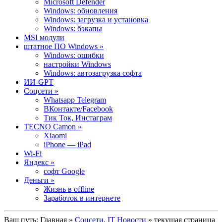
Microsoft Defender
Windows: обновления
Windows: загрузка и установка
Windows: бэкапы
MSI модули
штатное ПО Windows »
Windows: ошибки
настройки Windows
Windows: автозагрузка софта
ИИ-GPT
Cоцсети »
Whatsapp Telegram
ВКонтакте/Facebook
Тик Ток, Инстаграм
TECNO Camon »
Xiaomi
iPhone — iPad
Wi-Fi
Яндекс »
софт Google
Деньги »
Жизнь в offline
Заработок в интернете
Ваш путь:
Главная
»
Cоцсети
,
IT Новости
» текущая страница