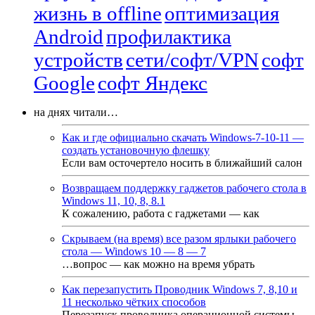
жизнь в offline
оптимизация
Android
профилактика
устройств
сети/софт/VPN
софт
Google
софт Яндекс
на днях читали…
Как и где официально скачать Windows-7-10-11 —
создать установочную флешку
Если вам осточертело носить в ближайший салон
Возвращаем поддержку гаджетов рабочего стола в
Windows 11, 10, 8, 8.1
К сожалению, работа с гаджетами — как
Скрываем (на время) все разом ярлыки рабочего
стола — Windows 10 — 8 — 7
…вопрос — как можно на время убрать
Как перезапустить Проводник Windows 7, 8,10 и
11 несколько чётких способов
Перезапуск проводника операционной системы