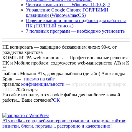
Чистим компьютер — Windows 11,10, 8, 7
Управление Google Chrome ГОРЯЧИМИ
клавишами (Windows/macOS)
Горячие клавиши: полная подборка для работы за
ПК (ПОЛНЫЙ список)
7 полезных программ — необходимо установить
НЕ копировать — защищено беззаконием лихих 90-х. от
рождества христова
КОМПЛИТРА web живопись —
Профессиональные решения
ПК и Мобиле проблем:
содружество web-маньеристов ATs и К
°°
шаблон: Михаил ATs, доводка шаблона (дизайн)
Александра
Брик —
письмо на сайт
правила:
конфиденциальности
—
отрезок времени примерно:
2014
-
2026
н.эры
На сайте используются cookie файлы для наиболее ловкой
работы... Ваше согласие?
ОК
ATs media - город веб-мастеров: создание и раскрутка сайтов;
визитки, блоги, порталы... расторопно и качественно!