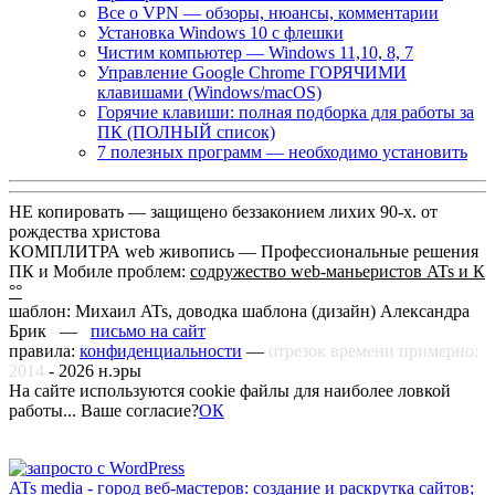
Все о VPN — обзоры, нюансы, комментарии
Установка Windows 10 с флешки
Чистим компьютер — Windows 11,10, 8, 7
Управление Google Chrome ГОРЯЧИМИ
клавишами (Windows/macOS)
Горячие клавиши: полная подборка для работы за
ПК (ПОЛНЫЙ список)
7 полезных программ — необходимо установить
НЕ копировать — защищено беззаконием лихих 90-х. от
рождества христова
КОМПЛИТРА web живопись —
Профессиональные решения
ПК и Мобиле проблем:
содружество web-маньеристов ATs и К
°°
шаблон: Михаил ATs, доводка шаблона (дизайн)
Александра
Брик —
письмо на сайт
правила:
конфиденциальности
—
отрезок времени примерно:
2014
-
2026
н.эры
На сайте используются cookie файлы для наиболее ловкой
работы... Ваше согласие?
ОК
ATs media - город веб-мастеров: создание и раскрутка сайтов;