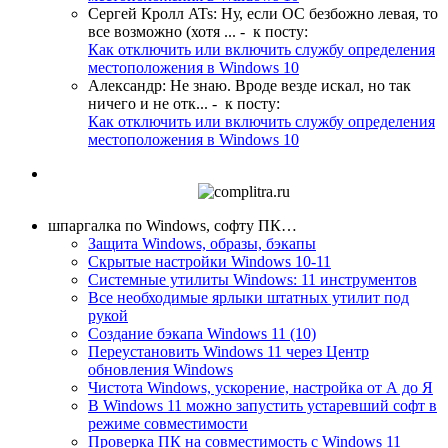
Сергей Кролл ATs
:
Ну, если ОС безбожно левая, то
все возможно (хотя ...
- к посту:
Как отключить или включить службу определения
местоположения в Windows 10
Александр
:
Не знаю. Вроде везде искал, но так
ничего и не отк...
- к посту:
Как отключить или включить службу определения
местоположения в Windows 10
шпаргалка по Windows, софту ПК…
Защита Windows, образы, бэкапы
Скрытые настройки Windows 10-11
Системные утилиты Windows: 11 инструментов
Все необходимые ярлыки штатных утилит под
рукой
Создание бэкапа Windows 11 (10)
Переустановить Windows 11 через Центр
обновления Windows
Чистота Windows, ускорение, настройка от А до Я
В Windows 11 можно запустить устаревший софт в
режиме совместимости
Проверка ПК на совместимость с Windows 11