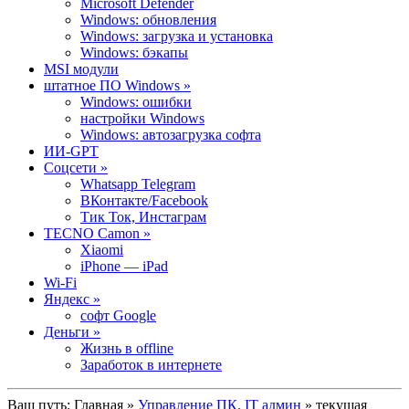
Microsoft Defender
Windows: обновления
Windows: загрузка и установка
Windows: бэкапы
MSI модули
штатное ПО Windows »
Windows: ошибки
настройки Windows
Windows: автозагрузка софта
ИИ-GPT
Cоцсети »
Whatsapp Telegram
ВКонтакте/Facebook
Тик Ток, Инстаграм
TECNO Camon »
Xiaomi
iPhone — iPad
Wi-Fi
Яндекс »
софт Google
Деньги »
Жизнь в offline
Заработок в интернете
Ваш путь:
Главная
»
Управление ПК. IT админ
» текущая