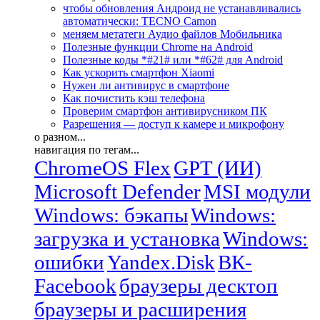
чтобы обновления Андроид не устанавливались
автоматически: TECNO Camon
меняем метатеги Аудио файлов Мобильника
Полезные функции Chrome на Android
Полезные коды *#21# или *#62# для Android
Как ускорить смартфон Xiaomi
Нужен ли антивирус в смартфоне
Как почистить кэш телефона
Проверим смартфон антивирусником ПК
Разрешения — доступ к камере и микрофону
о разном...
навигация по тегам...
ChromeOS Flex
GPT (ИИ)
Microsoft Defender
MSI модули
Windows: бэкапы
Windows:
загрузка и установка
Windows:
ошибки
Yandex.Disk
ВК-
Facebook
браузеры десктоп
браузеры и расширения