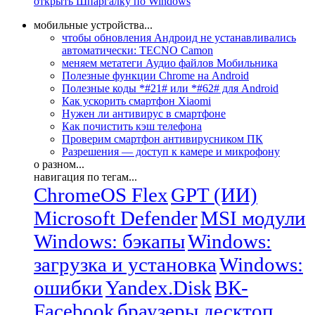
открыть Шпаргалку по Windows
мобильные устройства...
чтобы обновления Андроид не устанавливались
автоматически: TECNO Camon
меняем метатеги Аудио файлов Мобильника
Полезные функции Chrome на Android
Полезные коды *#21# или *#62# для Android
Как ускорить смартфон Xiaomi
Нужен ли антивирус в смартфоне
Как почистить кэш телефона
Проверим смартфон антивирусником ПК
Разрешения — доступ к камере и микрофону
о разном...
навигация по тегам...
ChromeOS Flex
GPT (ИИ)
Microsoft Defender
MSI модули
Windows: бэкапы
Windows:
загрузка и установка
Windows:
ошибки
Yandex.Disk
ВК-
Facebook
браузеры десктоп