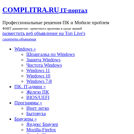
COMPLITRA.RU
IT-портал
Профессиональные решения ПК и Мобиле проблем
ФАКТ динамично -циничного креатива в среде знаний
разместить веб объявление на Toп Live's
смотреть объявления
Windows »
Шпаргалка по Windows
Защита Windows
Чистота Windows
Windows 11
Windows 10
Windows 7-8
ПК. IT-админ »
Железо ПК
BIOS/UEFI
Программы »
Инет легко
Бытовуха
Браузеры »
Яндекс Браузер
Mozilla-Firefox