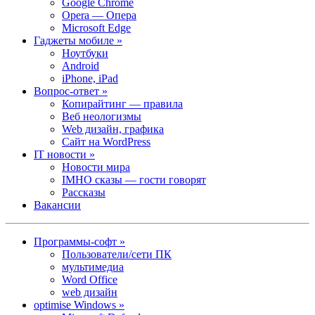
Google Chrome
Opera — Опера
Microsoft Edge
Гаджеты мобиле »
Ноутбуки
Android
iPhone, iPad
Вопрос-ответ »
Копирайтинг — правила
Веб неологизмы
Web дизайн, графика
Сайт на WordPress
IT новости »
Новости мира
IMHO сказы — гости говорят
Рассказы
Вакансии
Программы-софт »
Пользователи/сети ПК
мультимедиа
Word Office
web дизайн
optimise Windows »