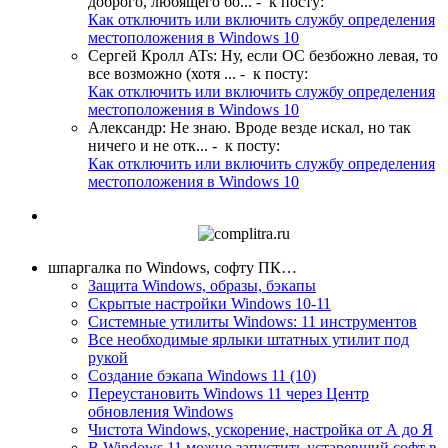
доброго, любящего бо...
- к посту:
Как отключить или включить службу определения
местоположения в Windows 10
Сергей Кролл ATs
:
Ну, если ОС безбожно левая, то
все возможно (хотя ...
- к посту:
Как отключить или включить службу определения
местоположения в Windows 10
Александр
:
Не знаю. Вроде везде искал, но так
ничего и не отк...
- к посту:
Как отключить или включить службу определения
местоположения в Windows 10
шпаргалка по Windows, софту ПК…
Защита Windows, образы, бэкапы
Скрытые настройки Windows 10-11
Системные утилиты Windows: 11 инструментов
Все необходимые ярлыки штатных утилит под
рукой
Создание бэкапа Windows 11 (10)
Переустановить Windows 11 через Центр
обновления Windows
Чистота Windows, ускорение, настройка от А до Я
В Windows 11 можно запустить устаревший софт в