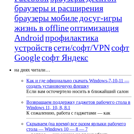
браузеры и расширения
браузеры мобиле
досуг-игры
жизнь в offline
оптимизация
Android
профилактика
устройств
сети/софт/VPN
софт
Google
софт Яндекс
на днях читали…
Как и где официально скачать Windows-7-10-11 —
создать установочную флешку
Если вам осточертело носить в ближайший салон
Возвращаем поддержку гаджетов рабочего стола в
Windows 11, 10, 8, 8.1
К сожалению, работа с гаджетами — как
Скрываем (на время) все разом ярлыки рабочего
стола — Windows 10 — 8 — 7