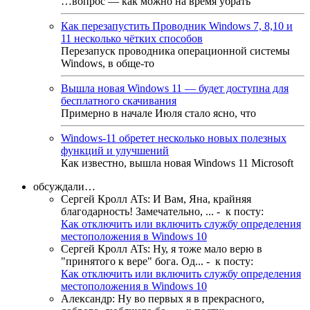
…вопрос — как можно на время убрать
Как перезапустить Проводник Windows 7, 8,10 и
11 несколько чётких способов
Перезапуск проводника операционной системы
Windows, в обще-то
Вышла новая Windows 11 — будет доступна для
бесплатного скачивания
Примерно в начале Июля стало ясно, что
Windows-11 обретет несколько новых полезных
функций и улучшений
Как известно, вышла новая Windows 11 Microsoft
обсуждали…
Сергей Кролл ATs
:
И Вам, Яна, крайняя
благодарность! Замечательно, ...
- к посту:
Как отключить или включить службу определения
местоположения в Windows 10
Сергей Кролл ATs
:
Ну, я тоже мало верю в
"принятого к вере" бога. Од...
- к посту:
Как отключить или включить службу определения
местоположения в Windows 10
Александр
:
Ну во первых я в прекрасного,