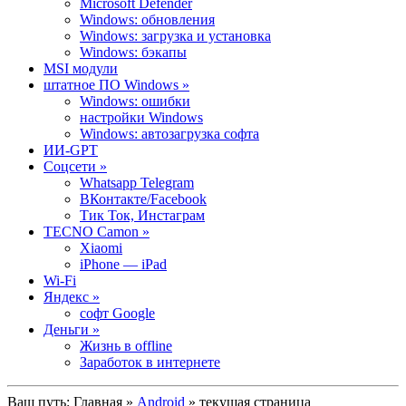
Microsoft Defender
Windows: обновления
Windows: загрузка и установка
Windows: бэкапы
MSI модули
штатное ПО Windows »
Windows: ошибки
настройки Windows
Windows: автозагрузка софта
ИИ-GPT
Cоцсети »
Whatsapp Telegram
ВКонтакте/Facebook
Тик Ток, Инстаграм
TECNO Camon »
Xiaomi
iPhone — iPad
Wi-Fi
Яндекс »
софт Google
Деньги »
Жизнь в offline
Заработок в интернете
Ваш путь:
Главная
»
Android
» текущая страница