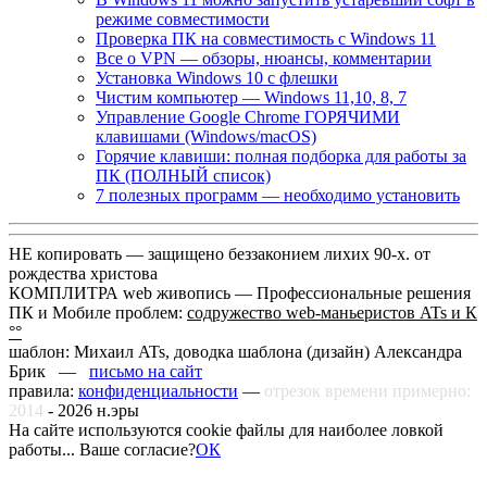
режиме совместимости
Проверка ПК на совместимость с Windows 11
Все о VPN — обзоры, нюансы, комментарии
Установка Windows 10 с флешки
Чистим компьютер — Windows 11,10, 8, 7
Управление Google Chrome ГОРЯЧИМИ
клавишами (Windows/macOS)
Горячие клавиши: полная подборка для работы за
ПК (ПОЛНЫЙ список)
7 полезных программ — необходимо установить
НЕ копировать — защищено беззаконием лихих 90-х. от
рождества христова
КОМПЛИТРА web живопись —
Профессиональные решения
ПК и Мобиле проблем:
содружество web-маньеристов ATs и К
°°
шаблон: Михаил ATs, доводка шаблона (дизайн)
Александра
Брик —
письмо на сайт
правила:
конфиденциальности
—
отрезок времени примерно:
2014
-
2026
н.эры
На сайте используются cookie файлы для наиболее ловкой
работы... Ваше согласие?
ОК