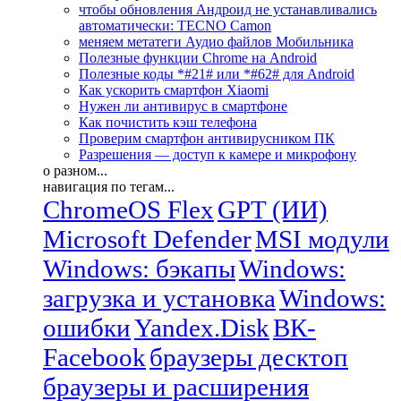
чтобы обновления Андроид не устанавливались
автоматически: TECNO Camon
меняем метатеги Аудио файлов Мобильника
Полезные функции Chrome на Android
Полезные коды *#21# или *#62# для Android
Как ускорить смартфон Xiaomi
Нужен ли антивирус в смартфоне
Как почистить кэш телефона
Проверим смартфон антивирусником ПК
Разрешения — доступ к камере и микрофону
о разном...
навигация по тегам...
ChromeOS Flex
GPT (ИИ)
Microsoft Defender
MSI модули
Windows: бэкапы
Windows:
загрузка и установка
Windows:
ошибки
Yandex.Disk
ВК-
Facebook
браузеры десктоп
браузеры и расширения