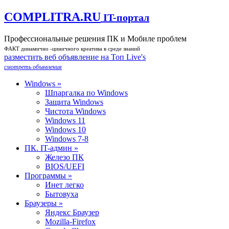
COMPLITRA.RU
IT-портал
Профессиональные решения ПК и Мобиле проблем
ФАКТ динамично -циничного креатива в среде знаний
разместить веб объявление на Toп Live's
смотреть объявления
Windows »
Шпаргалка по Windows
Защита Windows
Чистота Windows
Windows 11
Windows 10
Windows 7-8
ПК. IT-админ »
Железо ПК
BIOS/UEFI
Программы »
Инет легко
Бытовуха
Браузеры »
Яндекс Браузер
Mozilla-Firefox