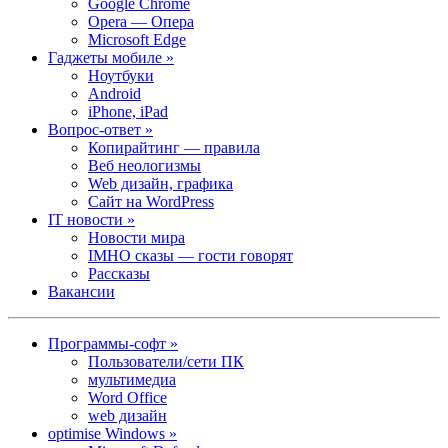
Google Chrome
Opera — Опера
Microsoft Edge
Гаджеты мобиле »
Ноутбуки
Android
iPhone, iPad
Вопрос-ответ »
Копирайтинг — правила
Веб неологизмы
Web дизайн, графика
Сайт на WordPress
IT новости »
Новости мира
IMHO сказы — гости говорят
Рассказы
Вакансии
Программы-софт »
Пользователи/сети ПК
мультимедиа
Word Office
web дизайн
optimise Windows »