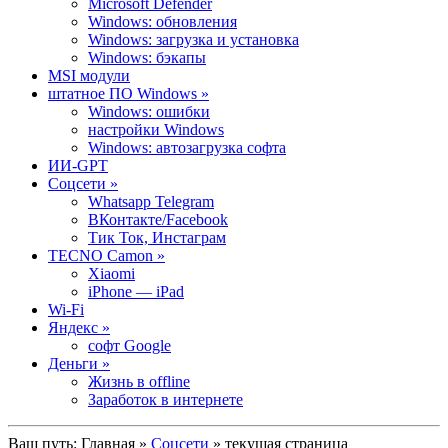
Microsoft Defender
Windows: обновления
Windows: загрузка и установка
Windows: бэкапы
MSI модули
штатное ПО Windows »
Windows: ошибки
настройки Windows
Windows: автозагрузка софта
ИИ-GPT
Cоцсети »
Whatsapp Telegram
ВКонтакте/Facebook
Тик Ток, Инстаграм
TECNO Camon »
Xiaomi
iPhone — iPad
Wi-Fi
Яндекс »
софт Google
Деньги »
Жизнь в offline
Заработок в интернете
Ваш путь:
Главная
»
Cоцсети
» текущая страница