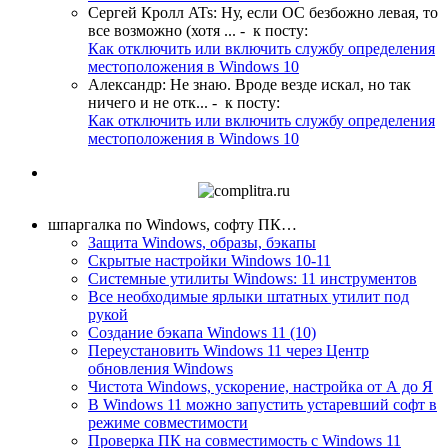
Сергей Кролл ATs
:
Ну, если ОС безбожно левая, то
все возможно (хотя ...
- к посту:
Как отключить или включить службу определения
местоположения в Windows 10
Александр
:
Не знаю. Вроде везде искал, но так
ничего и не отк...
- к посту:
Как отключить или включить службу определения
местоположения в Windows 10
шпаргалка по Windows, софту ПК…
Защита Windows, образы, бэкапы
Скрытые настройки Windows 10-11
Системные утилиты Windows: 11 инструментов
Все необходимые ярлыки штатных утилит под
рукой
Создание бэкапа Windows 11 (10)
Переустановить Windows 11 через Центр
обновления Windows
Чистота Windows, ускорение, настройка от А до Я
В Windows 11 можно запустить устаревший софт в
режиме совместимости
Проверка ПК на совместимость с Windows 11