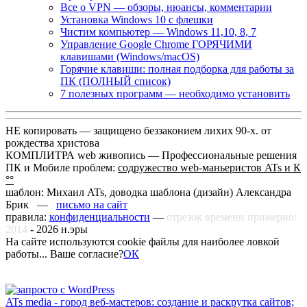
Все о VPN — обзоры, нюансы, комментарии
Установка Windows 10 с флешки
Чистим компьютер — Windows 11,10, 8, 7
Управление Google Chrome ГОРЯЧИМИ
клавишами (Windows/macOS)
Горячие клавиши: полная подборка для работы за
ПК (ПОЛНЫЙ список)
7 полезных программ — необходимо установить
НЕ копировать — защищено беззаконием лихих 90-х. от
рождества христова
КОМПЛИТРА web живопись —
Профессиональные решения
ПК и Мобиле проблем:
содружество web-маньеристов ATs и К
°°
шаблон: Михаил ATs, доводка шаблона (дизайн)
Александра
Брик —
письмо на сайт
правила:
конфиденциальности
—
отрезок времени примерно:
2014
-
2026
н.эры
На сайте используются cookie файлы для наиболее ловкой
работы... Ваше согласие?
ОК
ATs media - город веб-мастеров: создание и раскрутка сайтов;