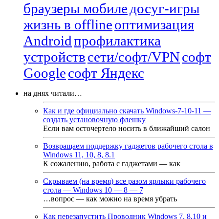
браузеры мобиле
досуг-игры
жизнь в offline
оптимизация
Android
профилактика
устройств
сети/софт/VPN
софт
Google
софт Яндекс
на днях читали…
Как и где официально скачать Windows-7-10-11 —
создать установочную флешку
Если вам осточертело носить в ближайший салон
Возвращаем поддержку гаджетов рабочего стола в
Windows 11, 10, 8, 8.1
К сожалению, работа с гаджетами — как
Скрываем (на время) все разом ярлыки рабочего
стола — Windows 10 — 8 — 7
…вопрос — как можно на время убрать
Как перезапустить Проводник Windows 7, 8,10 и