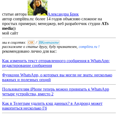
статьи автора
Александра Брик
автор complitra.ru: более 14 годов объясняю сложное на
простых примерах; менеджер, веб разработчик студии
ATs
media
))
мой
сайт
ОК
ВКонтакте
мы в соцсетях:
/
расскажите о статье другу, буду признателен,
complitra.ru !
рекомендовано лично для вас:
Как изменить текст отправленного сообщения в WhatsApp:
редактирование сообщения
Функции WhatsApp, о которых вы могли не знать: несколько
важных и полезных опций
Пользователям iPhone теперь можно привязать к WhatsApp
четыре устройства, вместо 2
Как в Телеграм удалить кэш данных? в Андроид может
накопиться несколько Гб