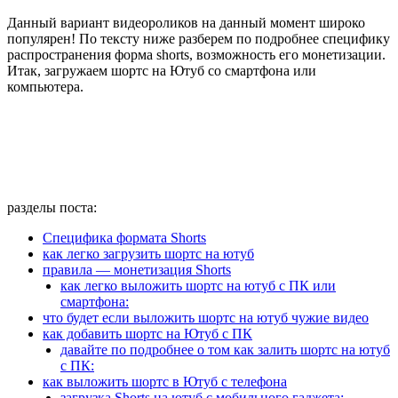
Данный вариант видеороликов на данный момент широко
популярен! По тексту ниже разберем по подробнее специфику
распространения форма shorts, возможность его монетизации.
Итак, загружаем шортс на Ютуб со смартфона или
компьютера.
разделы поста:
Специфика формата Shorts
как легко загрузить шортс на ютуб
правила — монетизация Shorts
как легко выложить шортс на ютуб с ПК или
смартфона:
что будет если выложить шортс на ютуб чужие видео
как добавить шортс на Ютуб с ПК
давайте по подробнее о том как залить шортс на ютуб
с ПК:
как выложить шортс в Ютуб с телефона
загрузка Shorts на ютуб с мобильного гаджета: