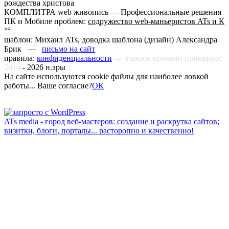
рождества христова
КОМПЛИТРА web живопись —
Профессиональные решения
ПК и Мобиле проблем:
содружество web-маньеристов ATs и К
°°
шаблон: Михаил ATs, доводка шаблона (дизайн)
Александра
Брик —
письмо на сайт
правила:
конфиденциальности
—
отрезок времени примерно:
2014
-
2026
н.эры
На сайте используются cookie файлы для наиболее ловкой
работы... Ваше согласие?
ОК
ATs media - город веб-мастеров: создание и раскрутка сайтов;
визитки, блоги, порталы... расторопно и качественно!