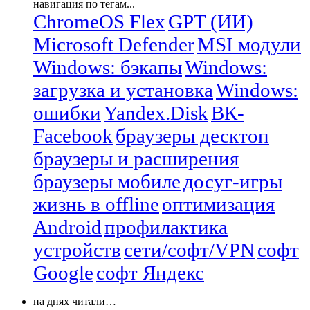
навигация по тегам...
ChromeOS Flex
GPT (ИИ)
Microsoft Defender
MSI модули
Windows: бэкапы
Windows:
загрузка и установка
Windows:
ошибки
Yandex.Disk
ВК-
Facebook
браузеры десктоп
браузеры и расширения
браузеры мобиле
досуг-игры
жизнь в offline
оптимизация
Android
профилактика
устройств
сети/софт/VPN
софт
Google
софт Яндекс
на днях читали…