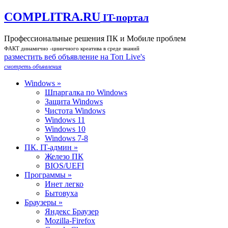
COMPLITRA.RU
IT-портал
Профессиональные решения ПК и Мобиле проблем
ФАКТ динамично -циничного креатива в среде знаний
разместить веб объявление на Toп Live's
смотреть объявления
Windows »
Шпаргалка по Windows
Защита Windows
Чистота Windows
Windows 11
Windows 10
Windows 7-8
ПК. IT-админ »
Железо ПК
BIOS/UEFI
Программы »
Инет легко
Бытовуха
Браузеры »
Яндекс Браузер
Mozilla-Firefox