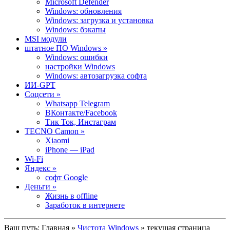
Microsoft Defender
Windows: обновления
Windows: загрузка и установка
Windows: бэкапы
MSI модули
штатное ПО Windows »
Windows: ошибки
настройки Windows
Windows: автозагрузка софта
ИИ-GPT
Cоцсети »
Whatsapp Telegram
ВКонтакте/Facebook
Тик Ток, Инстаграм
TECNO Camon »
Xiaomi
iPhone — iPad
Wi-Fi
Яндекс »
софт Google
Деньги »
Жизнь в offline
Заработок в интернете
Ваш путь:
Главная
»
Чистота Windows
» текущая страница