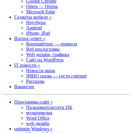
Google Chrome
Opera — Опера
Microsoft Edge
Гаджеты мобиле »
Ноутбуки
Android
iPhone, iPad
Вопрос-ответ »
Копирайтинг — правила
Веб неологизмы
Web дизайн, графика
Сайт на WordPress
IT новости »
Новости мира
IMHO сказы — гости говорят
Рассказы
Вакансии
Программы-софт »
Пользователи/сети ПК
мультимедиа
Word Office
web дизайн
optimise Windows »