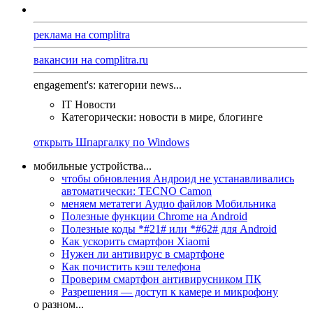
реклама на complitra
вакансии на complitra.ru
engagement's: категории news...
IT Новости
Категорически: новости в мире, блогинге
открыть Шпаргалку по Windows
мобильные устройства...
чтобы обновления Андроид не устанавливались
автоматически: TECNO Camon
меняем метатеги Аудио файлов Мобильника
Полезные функции Chrome на Android
Полезные коды *#21# или *#62# для Android
Как ускорить смартфон Xiaomi
Нужен ли антивирус в смартфоне
Как почистить кэш телефона
Проверим смартфон антивирусником ПК
Разрешения — доступ к камере и микрофону
о разном...