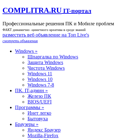
COMPLITRA.RU
IT-портал
Профессиональные решения ПК и Мобиле проблем
ФАКТ динамично -циничного креатива в среде знаний
разместить веб объявление на Toп Live's
смотреть объявления
Windows »
Шпаргалка по Windows
Защита Windows
Чистота Windows
Windows 11
Windows 10
Windows 7-8
ПК. IT-админ »
Железо ПК
BIOS/UEFI
Программы »
Инет легко
Бытовуха
Браузеры »
Яндекс Браузер
Mozilla-Firefox