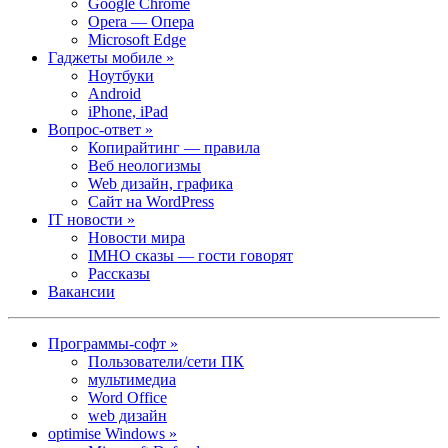
Google Chrome
Opera — Опера
Microsoft Edge
Гаджеты мобиле »
Ноутбуки
Android
iPhone, iPad
Вопрос-ответ »
Копирайтинг — правила
Веб неологизмы
Web дизайн, графика
Сайт на WordPress
IT новости »
Новости мира
IMHO сказы — гости говорят
Рассказы
Вакансии
Программы-софт »
Пользователи/сети ПК
мультимедиа
Word Office
web дизайн
optimise Windows »