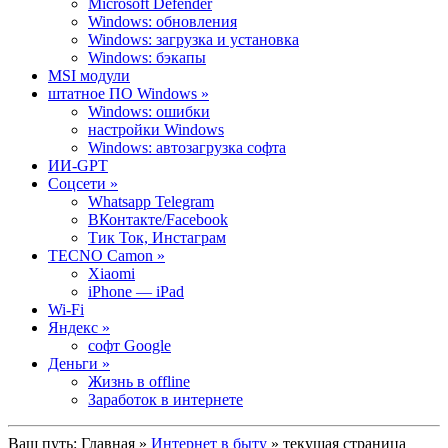
Microsoft Defender
Windows: обновления
Windows: загрузка и установка
Windows: бэкапы
MSI модули
штатное ПО Windows »
Windows: ошибки
настройки Windows
Windows: автозагрузка софта
ИИ-GPT
Cоцсети »
Whatsapp Telegram
ВКонтакте/Facebook
Тик Ток, Инстаграм
TECNO Camon »
Xiaomi
iPhone — iPad
Wi-Fi
Яндекс »
софт Google
Деньги »
Жизнь в offline
Заработок в интернете
Ваш путь:
Главная
»
Интернет в быту
» текущая страница