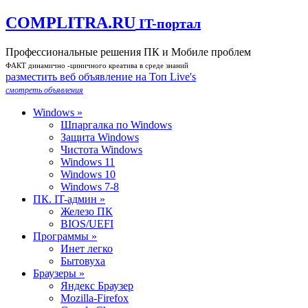
COMPLITRA.RU
IT-портал
Профессиональные решения ПК и Мобиле проблем
ФАКТ динамично -циничного креатива в среде знаний
разместить веб объявление на Toп Live's
смотреть объявления
Windows »
Шпаргалка по Windows
Защита Windows
Чистота Windows
Windows 11
Windows 10
Windows 7-8
ПК. IT-админ »
Железо ПК
BIOS/UEFI
Программы »
Инет легко
Бытовуха
Браузеры »
Яндекс Браузер
Mozilla-Firefox