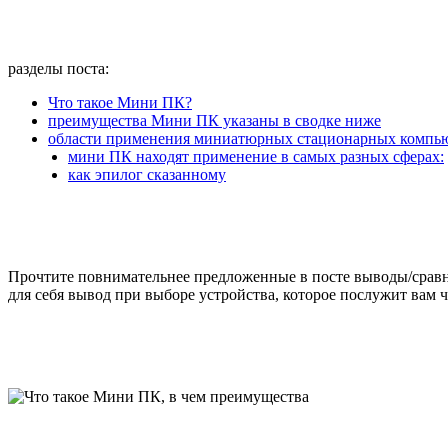
разделы поста:
Что такое Мини ПК?
преимущества Мини ПК указаны в сводке ниже
области применения миниатюрных стационарных компь
мини ПК находят применение в самых разных сферах:
как эпилог сказанному
Прочтите повнимательнее предложенные в посте выводы/сравн
для себя вывод при выборе устройства, которое послужит вам 