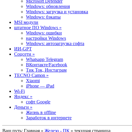
Microsoft Defender
Windows: обновления
Windows: загрузка и установка
Windows: бэкапы
MSI модули
штатное ПО Windows »
Windows: ошибки
настройки Windows
Windows: автозагрузка софта
ИИ-GPT
Cоцсети »
Whatsapp Telegram
ВКонтакте/Facebook
Тик Ток, Инстаграм
TECNO Camon »
Xiaomi
iPhone — iPad
Wi-Fi
Яндекс »
софт Google
Деньги »
Жизнь в offline
Заработок в интернете
Ваш путь:
Главная
»
Железо - ПК
» текущая страница