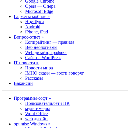
Google Chrome
Opera — Опера
Microsoft Edge
Гаджеты мобиле »
Ноутбуки
Android
iPhone, iPad
Вопрос-ответ »
Копирайтинг — правила
Веб неологизмы
Web дизайн, графика
Сайт на WordPress
IT новости »
Новости мира
IMHO сказы — гости говорят
Рассказы
Вакансии
Программы-софт »
Пользователи/сети ПК
мультимедиа
Word Office
web дизайн
optimise Windows »