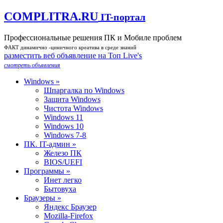
COMPLITRA.RU
IT-портал
Профессиональные решения ПК и Мобиле проблем
ФАКТ динамично -циничного креатива в среде знаний
разместить веб объявление на Toп Live's
смотреть объявления
Windows »
Шпаргалка по Windows
Защита Windows
Чистота Windows
Windows 11
Windows 10
Windows 7-8
ПК. IT-админ »
Железо ПК
BIOS/UEFI
Программы »
Инет легко
Бытовуха
Браузеры »
Яндекс Браузер
Mozilla-Firefox