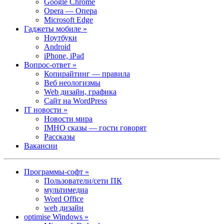
Google Chrome
Opera — Опера
Microsoft Edge
Гаджеты мобиле »
Ноутбуки
Android
iPhone, iPad
Вопрос-ответ »
Копирайтинг — правила
Веб неологизмы
Web дизайн, графика
Сайт на WordPress
IT новости »
Новости мира
IMHO сказы — гости говорят
Рассказы
Вакансии
Программы-софт »
Пользователи/сети ПК
мультимедиа
Word Office
web дизайн
optimise Windows »