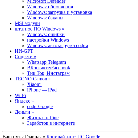
Microsoft Defender
Windows: обновления
Windows: загрузка и установка
Windows: бэкапы
MSI модули
штатное ПО Windows »
Windows: ошибки
настройки Windows
Windows: автозагрузка софта
ИИ-GPT
Cоцсети »
Whatsapp Telegram
ВКонтакте/Facebook
Тик Ток, Инстаграм
TECNO Camon »
Xiaomi
iPhone — iPad
Wi-Fi
Яндекс »
софт Google
Деньги »
Жизнь в offline
Заработок в интернете
Ваш путь:
Главная
»
Копирайтинг: ПС Google,