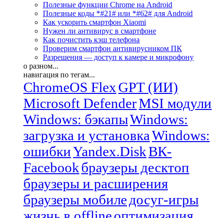
Полезные функции Chrome на Android
Полезные коды *#21# или *#62# для Android
Как ускорить смартфон Xiaomi
Нужен ли антивирус в смартфоне
Как почистить кэш телефона
Проверим смартфон антивирусником ПК
Разрешения — доступ к камере и микрофону
о разном...
навигация по тегам...
ChromeOS Flex
GPT (ИИ)
Microsoft Defender
MSI модули
Windows: бэкапы
Windows:
загрузка и установка
Windows:
ошибки
Yandex.Disk
ВК-
Facebook
браузеры десктоп
браузеры и расширения
браузеры мобиле
досуг-игры
жизнь в offline
оптимизация