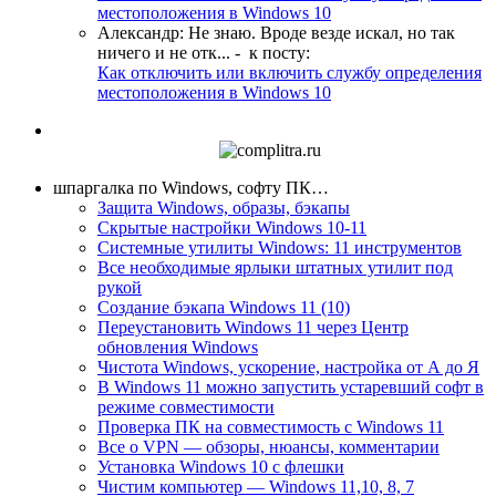
местоположения в Windows 10
Александр
:
Не знаю. Вроде везде искал, но так
ничего и не отк...
- к посту:
Как отключить или включить службу определения
местоположения в Windows 10
шпаргалка по Windows, софту ПК…
Защита Windows, образы, бэкапы
Скрытые настройки Windows 10-11
Системные утилиты Windows: 11 инструментов
Все необходимые ярлыки штатных утилит под
рукой
Создание бэкапа Windows 11 (10)
Переустановить Windows 11 через Центр
обновления Windows
Чистота Windows, ускорение, настройка от А до Я
В Windows 11 можно запустить устаревший софт в
режиме совместимости
Проверка ПК на совместимость с Windows 11
Все о VPN — обзоры, нюансы, комментарии
Установка Windows 10 с флешки
Чистим компьютер — Windows 11,10, 8, 7