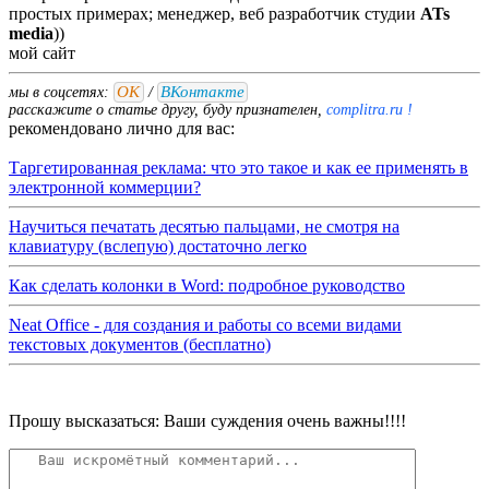
простых примерах; менеджер, веб разработчик студии
ATs
media
))
мой
сайт
ОК
ВКонтакте
мы в соцсетях:
/
расскажите о статье другу, буду признателен,
complitra.ru !
рекомендовано лично для вас:
Таргетированная реклама: что это такое и как ее применять в
электронной коммерции?
Научиться печатать десятью пальцами, не смотря на
клавиатуру (вслепую) достаточно легко
Как сделать колонки в Word: подробное руководство
Neat Office - для создания и работы со всеми видами
текстовых документов (бесплатно)
Прошу высказаться: Ваши суждения очень важны!!!!